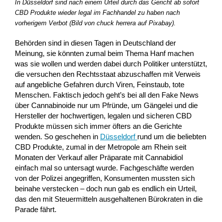
In Düsseldorf sind nach einem Urteil durch das Gericht ab sofort
CBD Produkte wieder legal im Fachhandel zu haben nach
vorherigem Verbot (Bild von chuck herrera auf Pixabay).
Behörden sind in diesen Tagen in Deutschland der
Meinung, sie könnten zumal beim Thema Hanf machen
was sie wollen und werden dabei durch Politiker unterstützt,
die versuchen den Rechtsstaat abzuschaffen mit Verweis
auf angebliche Gefahren durch Viren, Feinstaub, tote
Menschen. Faktisch jedoch geht’s bei all den Fake News
über Cannabinoide nur um Pfründe, um Gängelei und die
Hersteller der hochwertigen, legalen und sicheren CBD
Produkte müssen sich immer öfters an die Gerichte
wenden. So geschehen in
Düsseldorf
rund um die beliebten
CBD Produkte, zumal in der Metropole am Rhein seit
Monaten der Verkauf aller Präparate mit Cannabidiol
einfach mal so untersagt wurde. Fachgeschäfte werden
von der Polizei angegriffen, Konsumenten mussten sich
beinahe verstecken – doch nun gab es endlich ein Urteil,
das den mit Steuermitteln ausgehaltenen Bürokraten in die
Parade fährt.