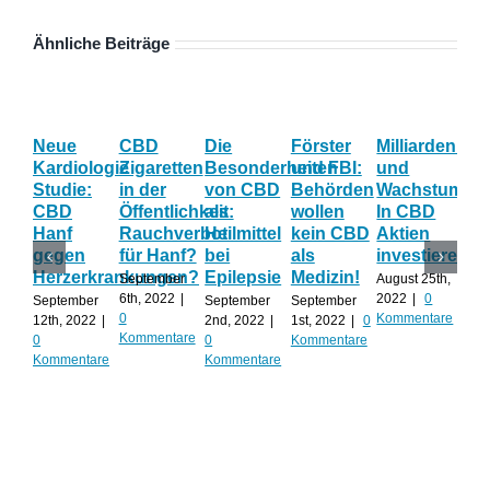
Ähnliche Beiträge
Neue
CBD
Die
Förster
Milliardenum
Ka
Kardiologie
Zigaretten
Besonderheiten
und FBI:
und
Wi
Studie:
in der
von CBD
Behörden
Wachstum:
hil
CBD
Öffentlichkeit:
als
wollen
In CBD
ist
Hanf
Rauchverbot
Heilmittel
kein CBD
Aktien
Ha
gegen
für Hanf?
bei
als
investieren?
na
Herzerkrankungen?
Epilepsie
Medizin!
vie
September
August 25th,
Al
6th, 2022
|
2022
|
0
September
September
September
0
Kommentare
12th, 2022
|
2nd, 2022
|
1st, 2022
|
0
Augu
Kommentare
0
0
Kommentare
202
Kommentare
Kommentare
Kom