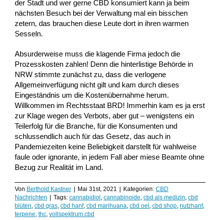
der Stadt und wer gerne CBD konsumiert kann ja beim
nächsten Besuch bei der Verwaltung mal ein bisschen
zetern, das brauchen diese Leute dort in ihren warmen
Sesseln.
Absurderweise muss die klagende Firma jedoch die
Prozesskosten zahlen! Denn die hinterlistige Behörde in
NRW stimmte zunächst zu, dass die verlogene
Allgemeinverfügung nicht gilt und kam durch dieses
Eingeständnis um die Kostenübernahme herum.
Willkommen im Rechtsstaat BRD! Immerhin kam es ja erst
zur Klage wegen des Verbots, aber gut – wenigstens ein
Teilerfolg für die Branche, für die Konsumenten und
schlussendlich auch für das Gesetz, das auch in
Pandemiezeiten keine Beliebigkeit darstellt für wahlweise
faule oder ignorante, in jedem Fall aber miese Beamte ohne
Bezug zur Realität im Land.
Von
Berthold Kastner
|
Mai 31st, 2021
|
Kategorien:
CBD
Nachrichten
|
Tags:
cannabidiol
,
cannabinoide
,
cbd als medizin
,
cbd
blüten
,
cbd gras
,
cbd hanf
,
cbd marihuana
,
cbd oel
,
cbd shop
,
nutzhanf
,
terpene
,
thc
,
vollspektrum cbd