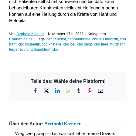
sich Patienten selbst mit schweren und bis dato kaum
behandelbaren Krankheiten vielleicht Hoffnung machen
können auf eine Heilung durch die Kräfte von Hanf und
Hefepilz.
Von
Berthold Kastner
|
November 17th, 2021
|
Kategorien:
Cannabinoide
|
Tags:
cannabidiol
,
cannabinoide
,
cbd als medizin
,
cbd
hanf
,
cbd kosmetik
,
cbd kristalle
,
cbd oel
,
cbd shop
,
cbd tiere
,
nutzhanf
,
terpene
,
thc
,
vollspektrum cbd
Teile das: Wähle deine Plattform!
Facebook
X
LinkedIn
WhatsApp
Tumblr
Pinterest
E-
Mail
Über den Autor:
Berthold Kastner
Weg, weg ,weg – das war seit jeher meine Devise.