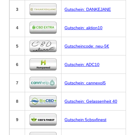
3
Gutschein: DANKEJANE
4
Gutschein: aktion10
5
Gutscheincode: neu-5€
6
Gutschein: ADC10
7
Gutschein: cannexol5
8
Gutschein: Gelassenheit 40
9
Gutschein:5cbsxfinest