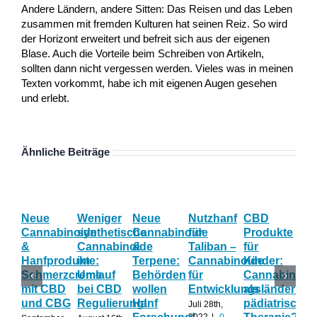
Andere Ländern, andere Sitten: Das Reisen und das Leben
zusammen mit fremden Kulturen hat seinen Reiz. So wird
der Horizont erweitert und befreit sich aus der eigenen
Blase. Auch die Vorteile beim Schreiben von Artikeln,
sollten dann nicht vergessen werden. Vieles was in meinen
Texten vorkommt, habe ich mit eigenen Augen gesehen
und erlebt.
Ähnliche Beiträge
Neue
Weniger
Neue
Nutzhanf
CBD
Ha
Cannabinoide
synthetische
Cannabinoide
für
Produkte
Eff
&
Cannabinoide
&
Taliban –
für
Wi
Hanfprodukte:
im
Terpene:
Cannabinoide
Kinder:
las
Schmerzcreme
Umlauf
Behörden
für
Cannabinoid
sic
mit CBD
bei CBD
wollen
Entwicklungsländer?
als
Ca
und CBG
Regulierung!
Hanf
pädiatrische
un
Juli 28th,