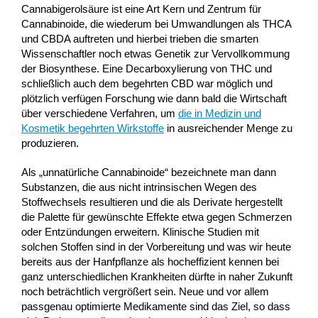
Cannabigerolsäure ist eine Art Kern und Zentrum für
Cannabinoide, die wiederum bei Umwandlungen als THCA
und CBDA auftreten und hierbei trieben die smarten
Wissenschaftler noch etwas Genetik zur Vervollkommung
der Biosynthese. Eine Decarboxylierung von THC und
schließlich auch dem begehrten CBD war möglich und
plötzlich verfügen Forschung wie dann bald die Wirtschaft
über verschiedene Verfahren, um
die in Medizin und
Kosmetik begehrten Wirkstoffe
in ausreichender Menge zu
produzieren.
Als „unnatürliche Cannabinoide“ bezeichnete man dann
Substanzen, die aus nicht intrinsischen Wegen des
Stoffwechsels resultieren und die als Derivate hergestellt
die Palette für gewünschte Effekte etwa gegen Schmerzen
oder Entzündungen erweitern. Klinische Studien mit
solchen Stoffen sind in der Vorbereitung und was wir heute
bereits aus der Hanfpflanze als hocheffizient kennen bei
ganz unterschiedlichen Krankheiten dürfte in naher Zukunft
noch beträchtlich vergrößert sein. Neue und vor allem
passgenau optimierte Medikamente sind das Ziel, so dass