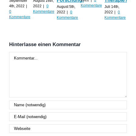
Forschung!
Therapie?
Te
2022
|
0
September
August 16th,
Kommentare
ko
4th, 2022
|
2022
|
0
August 5th,
Juli 14th,
0
Kommentare
2022
|
0
2022
|
0
Juli 
Kommentare
Kommentare
Kommentare
202
Kom
Hinterlasse einen Kommentar
Kommentar