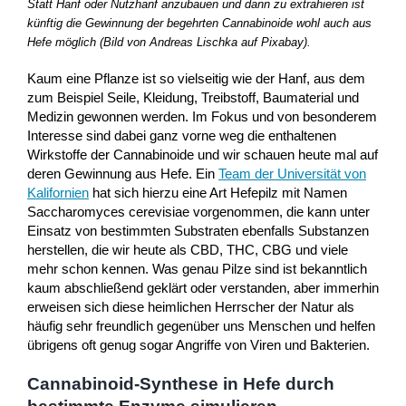
Statt Hanf oder Nutzhanf anzubauen und dann zu extrahieren ist
künftig die Gewinnung der begehrten Cannabinoide wohl auch aus
Hefe möglich (Bild von Andreas Lischka auf Pixabay).
Kaum eine Pflanze ist so vielseitig wie der Hanf, aus dem
zum Beispiel Seile, Kleidung, Treibstoff, Baumaterial und
Medizin gewonnen werden. Im Fokus und von besonderem
Interesse sind dabei ganz vorne weg die enthaltenen
Wirkstoffe der Cannabinoide und wir schauen heute mal auf
deren Gewinnung aus Hefe. Ein
Team der Universität von
Kalifornien
hat sich hierzu eine Art Hefepilz mit Namen
Saccharomyces cerevisiae vorgenommen, die kann unter
Einsatz von bestimmten Substraten ebenfalls Substanzen
herstellen, die wir heute als CBD, THC, CBG und viele
mehr schon kennen. Was genau Pilze sind ist bekanntlich
kaum abschließend geklärt oder verstanden, aber immerhin
erweisen sich diese heimlichen Herrscher der Natur als
häufig sehr freundlich gegenüber uns Menschen und helfen
übrigens oft genug sogar Angriffe von Viren und Bakterien.
Cannabinoid-Synthese in Hefe durch