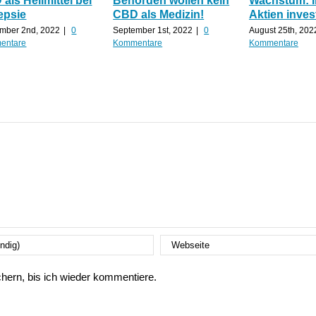
als Heilmittel bei
Behörden wollen kein
Wachstum: 
epsie
CBD als Medizin!
Aktien inves
mber 2nd, 2022
|
0
September 1st, 2022
|
0
August 25th, 202
entare
Kommentare
Kommentare
ern, bis ich wieder kommentiere.