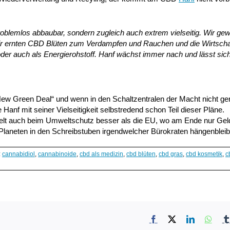
roblemlos abbaubar, sondern zugleich auch extrem vielseitig. Wir ge
ir ernten CBD Blüten zum Verdampfen und Rauchen und die Wirtscha
der auch als Energierohstoff. Hanf wächst immer nach und lässt sich
ew Green Deal“ und wenn in den Schaltzentralen der Macht nicht ge
anf mit seiner Vielseitigkeit selbstredend schon Teil dieser Pläne.
lt auch beim Umweltschutz besser als die EU, wo am Ende nur Geld 
Planeten in den Schreibstuben irgendwelcher Bürokraten hängenbleib
:
cannabidiol
,
cannabinoide
,
cbd als medizin
,
cbd blüten
,
cbd gras
,
cbd kosmetik
,
c
Facebook
X
LinkedIn
What