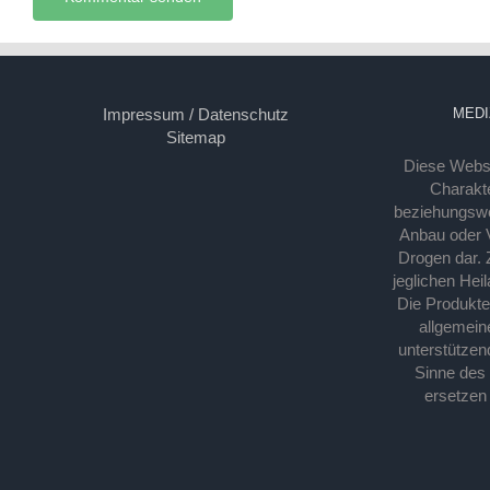
Impressum / Datenschutz
MEDI
Sitemap
Diese Webse
Charakte
beziehungsw
Anbau oder Ve
Drogen dar. 
jeglichen Hei
Die Produkt
allgemein
unterstützen
Sinne des
ersetzen