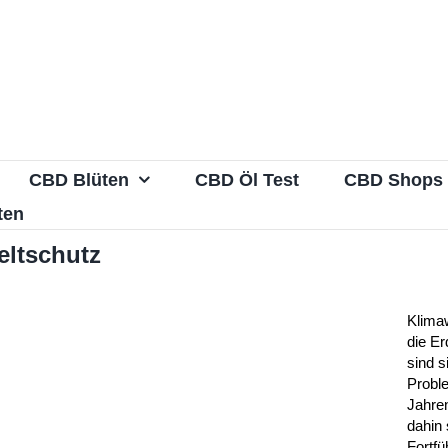
CBD Blüten
CBD Öl Test
CBD Shops
ten
ltschutz
Klima
die E
sind s
Proble
Jahren
dahin 
Fortfü