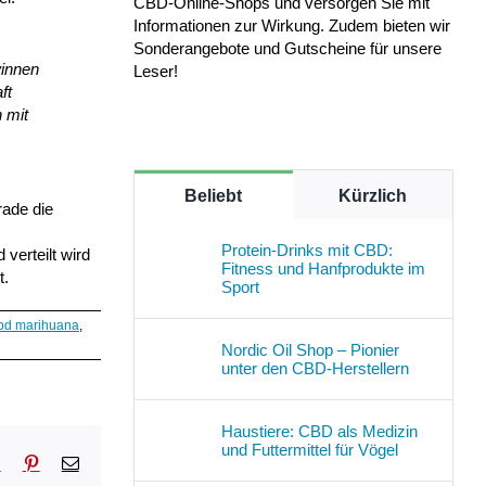
CBD-Online-Shops und versorgen Sie mit
Informationen zur Wirkung. Zudem bieten wir
Sonderangebote und Gutscheine für unsere
winnen
Leser!
ft
 mit
Beliebt
Kürzlich
rade die
Protein-Drinks mit CBD:
verteilt wird
Fitness und Hanfprodukte im
t.
Sport
bd marihuana
,
Nordic Oil Shop – Pionier
unter den CBD-Herstellern
Haustiere: CBD als Medizin
und Futtermittel für Vögel
sApp
Tumblr
Pinterest
E-
Mail