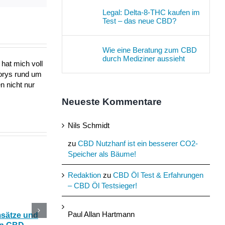
Legal: Delta-8-THC kaufen im
Test – das neue CBD?
Wie eine Beratung zum CBD
durch Mediziner aussieht
hat mich voll
torys rund um
n nicht nur
Neueste Kommentare
Nils Schmidt
zu
CBD Nutzhanf ist ein besserer CO2-
Speicher als Bäume!
Redaktion
zu
CBD Öl Test & Erfahrungen
– CBD Öl Testsieger!
Paul Allan Hartmann
msätze und
Katerstimmung: Wie
Das Ökohaus aus