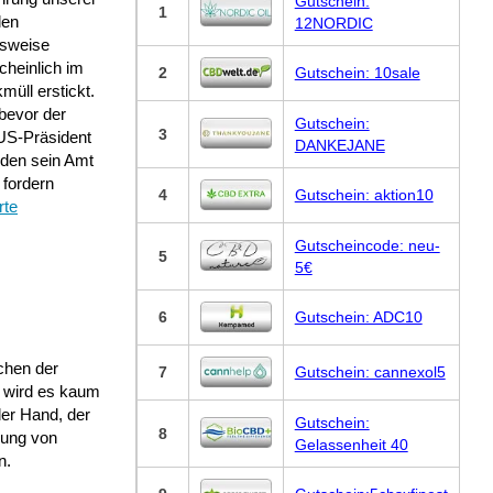
Gutschein:
1
len
12NORDIC
sweise
cheinlich im
2
Gutschein: 10sale
kmüll erstickt.
bevor der
Gutschein:
3
US-Präsident
DANKEJANE
iden sein Amt
, fordern
4
Gutschein: aktion10
rte
Gutscheincode: neu-
5
5€
6
Gutschein: ADC10
chen der
7
Gutschein: cannexol5
 wird es kaum
der Hand, der
Gutschein:
8
dung von
Gelassenheit 40
n.