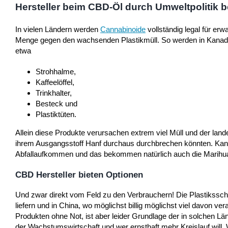
Hersteller beim CBD-Öl durch Umweltpolitik b
In vielen Ländern werden
Cannabinoide
vollständig legal für e
Menge gegen den wachsenden Plastikmüll. So werden in Kanad
etwa
Strohhalme,
Kaffeelöffel,
Trinkhalter,
Besteck und
Plastiktüten.
Allein diese Produkte verursachen extrem viel Müll und der land
ihrem Ausgangsstoff Hanf durchaus durchbrechen könnten. Kanad
Abfallaufkommen und das bekommen natürlich auch die Marihu
CBD Hersteller bieten Optionen
Und zwar direkt vom Feld zu den Verbrauchern! Die Plastikssch
liefern und in China, wo möglichst billig möglichst viel davon v
Produkten ohne Not, ist aber leider Grundlage der in solchen 
der Wachstumswirtschaft und wer ernsthaft mehr Kreislauf wil