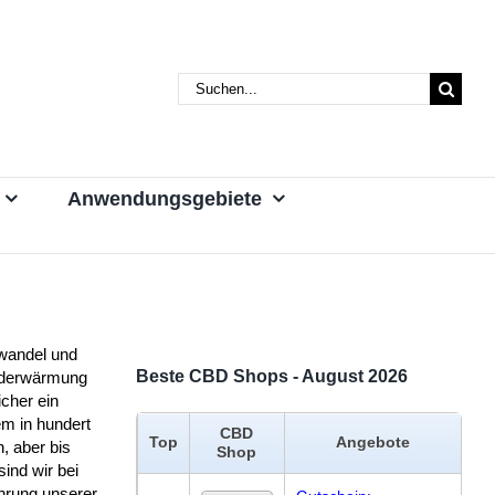
Suche
nach:
Anwendungsgebiete
wandel und
Beste CBD Shops - August 2026
rderwärmung
icher ein
m in hundert
CBD
Top
Angebote
, aber bis
Shop
sind wir bei
hrung unserer