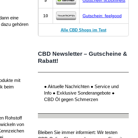
9
Gutschein:5cbsxfinest
10
Gutschein: feelgood
dann eine
 dazu gehören
Alle CBD Shops im Test
CBD Newsletter – Gutscheine &
Rabatt!
odukte mit
● Aktuelle Nachrichten ● Service und
ik beim
Info ● Exklusive Sonderangebote ●
CBD Öl gegen Schmerzen
en Rohstoff
inwickeln von
 Kennzeichen
Bleiben Sie immer informiert: Wir testen
ei.