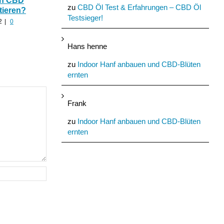
In CBD
hilfreich ist CBD Hanf
Nutzhanf und
zu
CBD Öl Test & Erfahrungen – CBD Öl
tieren?
nach zu viel Alkohol?
Cannabinoide als
Testsieger!
Baumaterial
2
|
0
August 24th, 2022
|
0
Kommentare
August 21st, 2022
|
0
Kommentare
Hans henne
zu
Indoor Hanf anbauen und CBD-Blüten
ernten
Frank
zu
Indoor Hanf anbauen und CBD-Blüten
ernten