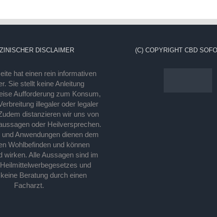
ZINISCHER DISCLAIMER
(C) COPYRIGHT CBD SOFO
ite hat einen rein informativen
r. Sie stellt keine Anleitung
eise Aufforderung zum Konsum,
rbreitung illegaler oder legaler
Zudem distanzieren wir uns von
laussagen oder Heilversprechen.
e und Anwendungen dienen dem
en Wohlbefinden und können
d wirken. Alle Aussagen sind im
 Heilmittelwerbegesetzes und
 keine Beratung durch einen
Facharzt.