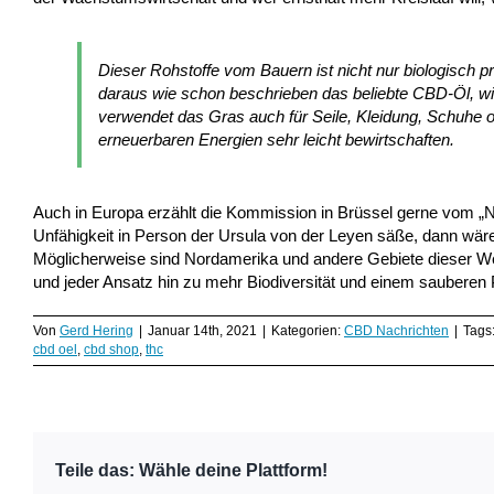
Dieser Rohstoffe vom Bauern ist nicht nur biologisch p
daraus wie schon beschrieben das beliebte CBD-Öl, w
verwendet das Gras auch für Seile, Kleidung, Schuhe o
erneuerbaren Energien sehr leicht bewirtschaften.
Auch in Europa erzählt die Kommission in Brüssel gerne vom „N
Unfähigkeit in Person der Ursula von der Leyen säße, dann wäre H
Möglicherweise sind Nordamerika und andere Gebiete dieser We
und jeder Ansatz hin zu mehr Biodiversität und einem sauberen 
Von
Gerd Hering
|
Januar 14th, 2021
|
Kategorien:
CBD Nachrichten
|
Tags
cbd oel
,
cbd shop
,
thc
Teile das: Wähle deine Plattform!