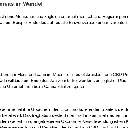
ereits im Wandel
rwachsene Menschen und zugleich unternehmen schlaue Regierungen 
a zum Beispiel Ende des Jahres alle Einwegverpackungen verboten,
et erst im Fluss und dann im Meer – ein Teufelskreislauf, den CBD Pr
a will bis zum Ende des Jahrzehnts frei werden von jeglicher Plast
ana Unternehmen beim Cannabidiol zu spüren.
wemme hat ihre Ursache in den Erdöl produzierenden Staaten, die d
erarbeitet wird. Das trägt absurdeste Blüten bis hin zum mehrfachen E
Ländern weiterhin vorangetriebenen Ökonomie. Verschwendung ist ein
l, Wiederverwertung und Recyling, der kommt am CBD
Hanf
nicht vorb