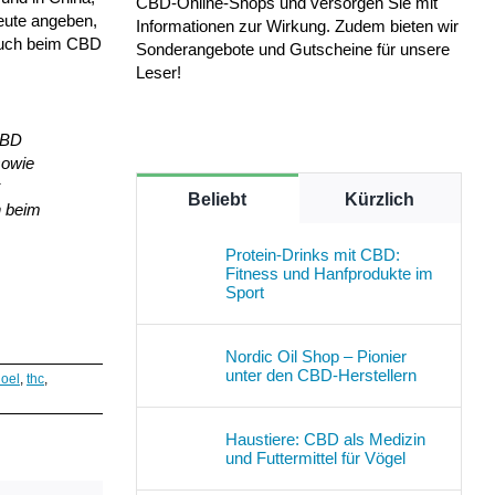
CBD-Online-Shops und versorgen Sie mit
Leute angeben,
Informationen zur Wirkung. Zudem bieten wir
 auch beim CBD
Sonderangebote und Gutscheine für unsere
Leser!
 CBD
sowie
Beliebt
Kürzlich
h beim
Protein-Drinks mit CBD:
Fitness und Hanfprodukte im
Sport
Nordic Oil Shop – Pionier
unter den CBD-Herstellern
 oel
,
thc
,
Haustiere: CBD als Medizin
und Futtermittel für Vögel