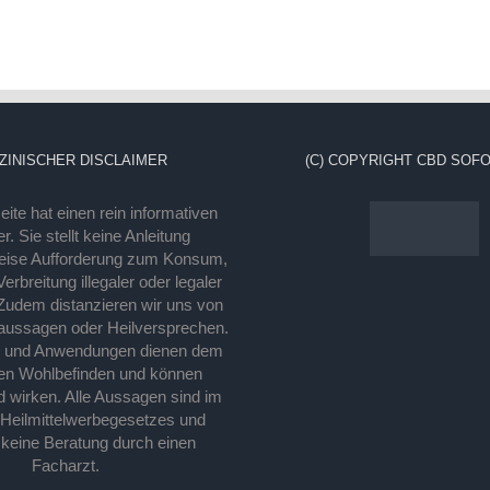
ZINISCHER DISCLAIMER
(C) COPYRIGHT CBD SOFO
ite hat einen rein informativen
r. Sie stellt keine Anleitung
eise Aufforderung zum Konsum,
rbreitung illegaler oder legaler
Zudem distanzieren wir uns von
laussagen oder Heilversprechen.
e und Anwendungen dienen dem
en Wohlbefinden und können
d wirken. Alle Aussagen sind im
 Heilmittelwerbegesetzes und
 keine Beratung durch einen
Facharzt.