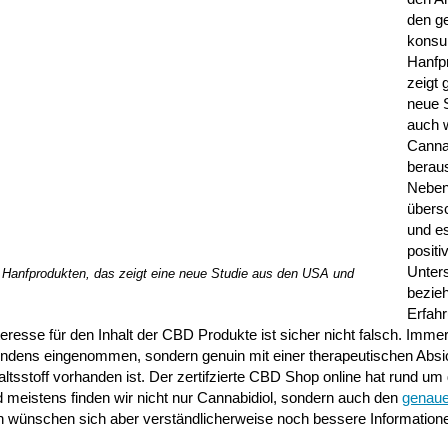
den g
konsu
Hanfp
zeigt 
neue 
auch 
Cannab
beraus
Neben
übers
und e
positi
Unter
 Hanfprodukten, das zeigt eine neue Studie aus den USA und
bezie
Erfah
teresse für den Inhalt der CBD Produkte ist sicher nicht falsch. Imm
findens eingenommen, sondern genuin mit einer therapeutischen Absi
ltsstoff vorhanden ist. Der zertifzierte CBD Shop online hat rund um 
d meistens finden wir nicht nur Cannabidiol, sondern auch den
genaue
n wünschen sich aber verständlicherweise noch bessere Informatione