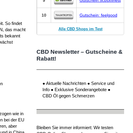
9
Gutschein:5cbsxfinest
10
Gutschein: feelgood
t. So findet
Alle CBD Shops im Test
BN, das macht
ts bekannt
 wächst
CBD Newsletter – Gutscheine &
Rabatt!
● Aktuelle Nachrichten ● Service und
en
Info ● Exklusive Sonderangebote ●
CBD Öl gegen Schmerzen
zogen wie in
en bei der EU
ren, aber
Bleiben Sie immer informiert: Wir testen
 und in China,