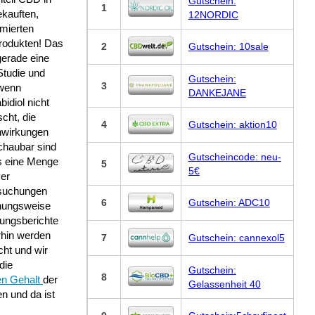
Gutschein:
1
ekauften,
12NORDIC
mierten
rodukten! Das
2
Gutschein: 10sale
gerade eine
Studie und
Gutschein:
3
wenn
DANKEJANE
idiol nicht
cht, die
4
Gutschein: aktion10
wirkungen
chaubar sind
Gutscheincode: neu-
s eine Menge
5
5€
ver
suchungen
6
Gutschein: ADC10
hungsweise
rungsberichte
erhin werden
7
Gutschein: cannexol5
cht und wir
die
Gutschein:
8
n Gehalt
der
Gelassenheit 40
n und da ist