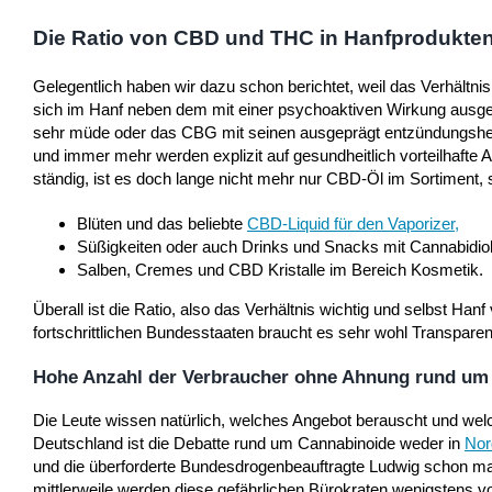
Die Ratio von CBD und THC in Hanfprodukte
Gelegentlich haben wir dazu schon berichtet, weil das Verhältnis
sich im Hanf neben dem mit einer psychoaktiven Wirkung ausg
sehr müde oder das CBG mit seinen ausgeprägt entzündungshemm
und immer mehr werden explizit auf gesundheitlich vorteilhafte
ständig, ist es doch lange nicht mehr nur CBD-Öl im Sortiment,
Blüten und das beliebte
CBD-Liquid für den Vaporizer
,
Süßigkeiten oder auch Drinks und Snacks mit Cannabidiol
Salben, Cremes und CBD Kristalle im Bereich Kosmetik.
Überall ist die Ratio, also das Verhältnis wichtig und selbst Hanf
fortschrittlichen Bundesstaaten braucht es sehr wohl Transparenz
Hohe Anzahl der Verbraucher ohne Ahnung rund um
Die Leute wissen natürlich, welches Angebot berauscht und we
Deutschland ist die Debatte rund um Cannabinoide weder in
Nor
und die überforderte Bundesdrogenbeauftragte Ludwig schon mal
mittlerweile werden diese gefährlichen Bürokraten wenigstens vo