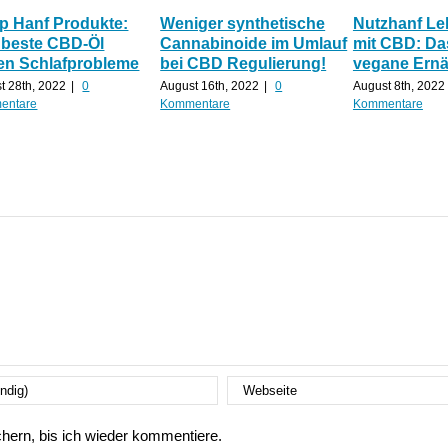
p Hanf Produkte:
Weniger synthetische
Nutzhanf Le
 beste CBD-Öl
Cannabinoide im Umlauf
mit CBD: Da
en Schlafprobleme
bei CBD Regulierung!
vegane Ern
t 28th, 2022
|
0
August 16th, 2022
|
0
August 8th, 2022
entare
Kommentare
Kommentare
ern, bis ich wieder kommentiere.