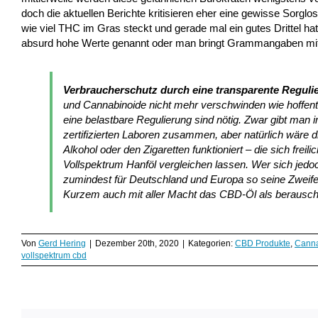
doch die aktuellen Berichte kritisieren eher eine gewisse Sorgl
wie viel THC im Gras steckt und gerade mal ein gutes Drittel ha
absurd hohe Werte genannt oder man bringt Grammangaben mit
Verbraucherschutz durch eine transparente Reguli
und Cannabinoide nicht mehr verschwinden wie hoffent
eine belastbare Regulierung sind nötig. Zwar gibt man i
zertifizierten Laboren zusammen, aber natürlich wäre
Alkohol oder den Zigaretten funktioniert – die sich freil
Vollspektrum Hanföl vergleichen lassen. Wer sich jedo
zumindest für Deutschland und Europa so seine Zweifel,
Kurzem auch mit aller Macht das CBD-Öl als berausch
Von
Gerd Hering
|
Dezember 20th, 2020
|
Kategorien:
CBD Produkte
,
Canna
vollspektrum cbd