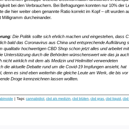
osigkeit bei den Verbrauchern. Bei Befragungen konnten nur 10% der 
tte die hier weiter oben genannte Ratio korrekt im Kopf – oft wurden
 Milligramm durcheinander.
erung
: Die Politik sollte sich ehrlich machen und eingestehen, dass
lich bald das Coronavirus aus China und entsprechende Aufklärung 
m qualitativ hochwertigen CBD Shop schon jetzt alles und arbeitet mit
 die Unterstützung durch die Behörden wünschenswert wie das ja auc
ich nicht wirklich mit dem als Medizin und Heilmittel verwendeten
ch die aktuelle Debatte rund um die Covid-19 Impfungen ansieht, hat
 denn es sind eben weiterhin die gleiche Leute am Werk, die bis vor
ende Droge kennzeichnen lassen wollten.
binoide
|
Tags:
cannabidiol
,
cbd als medizin
,
cbd blüten
,
cbd gras
,
cbd liquid
,
cbd