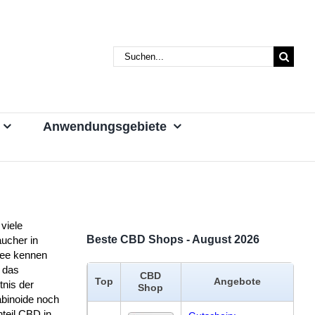
Suche
nach:
Anwendungsgebiete
viele
Beste CBD Shops - August 2026
ucher in
ee kennen
 das
CBD
Top
Angebote
tnis der
Shop
binoide noch
teil CBD in