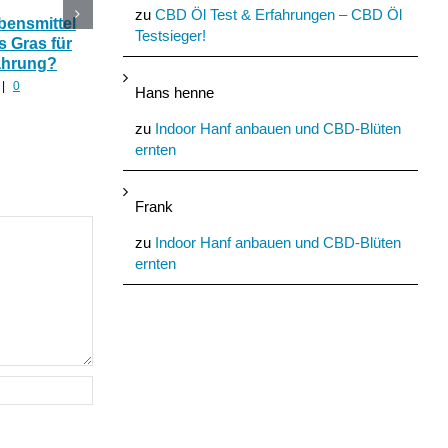
zu
CBD Öl Test & Erfahrungen – CBD Öl
bensmittel
Studie: Vollspektrum
Neue Cannabinoide
Testsieger!
s Gras für
CBD bei Epilepsie
Terpene: Behörden
ährung?
wirksamer als Hanf
wollen Hanf Forschu
Isolate!
|
0
August 5th, 2022
|
0
Hans henne
Kommentare
August 7th, 2022
|
0
Kommentare
zu
Indoor Hanf anbauen und CBD-Blüten
ernten
Frank
zu
Indoor Hanf anbauen und CBD-Blüten
ernten