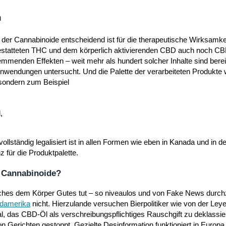
n
 der Cannabinoide entscheidend ist für die therapeutische Wirksamkei
estatteten THC und dem körperlich aktivierenden CBD auch noch C
enden Effekten – weit mehr als hundert solcher Inhalte sind berei
 Anwendungen untersucht. Und die Palette der verarbeiteten Produkte
 sondern zum Beispiel
,
 vollständig legalisiert ist in allen Formen wie eben in Kanada und in d
 für die Produktpalette.
 Cannabinoide?
lches dem Körper Gutes tut – so niveaulos und von Fake News durch
damerika
nicht. Hierzulande versuchen Bierpolitiker wie von der Ley
, das CBD-Öl als verschreibungspflichtiges Rauschgift zu deklassie
n Gerichten gestoppt. Gezielte Desinformation funktioniert in Europa