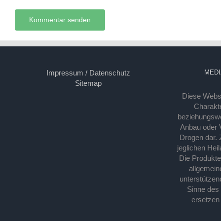
Impressum / Datenschutz
MEDI
Sitemap
Diese Webse
Charakte
beziehungsw
Anbau oder Ve
Drogen dar. 
jeglichen Hei
Die Produkt
allgemein
unterstützen
Sinne des
ersetzen