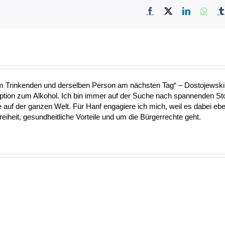
Facebook
X
LinkedIn
What
nem Trinkenden und derselben Person am nächsten Tag“ – Dostojewski 
Option zum Alkohol. Ich bin immer auf der Suche nach spannenden S
uf der ganzen Welt. Für Hanf engagiere ich mich, weil es dabei ebe
heit, gesundheitliche Vorteile und um die Bürgerrechte geht.