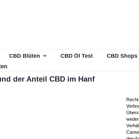
CBD Blüten
CBD Öl Test
CBD Shops
ten
und der Anteil CBD im Hanf
Recht 
Verbra
Übers
weder
Verhäl
Canna
den An