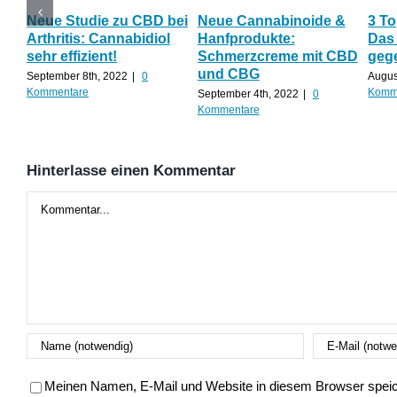
Neue Studie zu CBD bei
Neue Cannabinoide &
3 To
Arthritis: Cannabidiol
Hanfprodukte:
Das
sehr effizient!
Schmerzcreme mit CBD
geg
und CBG
September 8th, 2022
|
0
Augus
Kommentare
Komm
September 4th, 2022
|
0
Kommentare
Hinterlasse einen Kommentar
Kommentar
Meinen Namen, E-Mail und Website in diesem Browser speich