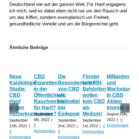
Deutschland wie auf der ganzen Welt. Für Hanf engagiere
ich mich, weil es dabei eben nicht nur um den Rausch und
um das Kiffen, sondern exemplarisch um Freiheit,
gesundheitliche Vorteile und um die Bürgerrechte geht.
Ähnliche Beiträge
Neue
CBD
Die
Förster
Milliardenum
Ka
Kardiologie
Zigaretten
Besonderheiten
und FBI:
und
Wi
Studie:
in der
von CBD
Behörden
Wachstum:
hil
CBD
Öffentlichkeit:
als
wollen
In CBD
ist
Hanf
Rauchverbot
Heilmittel
kein CBD
Aktien
Ha
gegen
für Hanf?
bei
als
investieren?
na
Herzerkrankungen?
Epilepsie
Medizin!
vie
September
August 25th,
Al
6th, 2022
|
2022
|
0
September
September
September
0
Kommentare
12th, 2022
|
2nd, 2022
|
1st, 2022
|
0
Augu
Kommentare
0
0
Kommentare
202
Kommentare
Kommentare
Kom