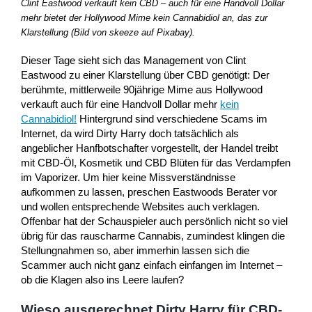
Clint Eastwood verkauft kein CBD – auch für eine Handvoll Dollar
mehr bietet der Hollywood Mime kein Cannabidiol an, das zur
Klarstellung (Bild von skeeze auf Pixabay).
Dieser Tage sieht sich das Management von Clint
Eastwood zu einer Klarstellung über CBD genötigt: Der
berühmte, mittlerweile 90jährige Mime aus Hollywood
verkauft auch für eine Handvoll Dollar mehr
kein
Cannabidiol!
Hintergrund sind verschiedene Scams im
Internet, da wird Dirty Harry doch tatsächlich als
angeblicher Hanfbotschafter vorgestellt, der Handel treibt
mit CBD-Öl, Kosmetik und CBD Blüten für das Verdampfen
im Vaporizer. Um hier keine Missverständnisse
aufkommen zu lassen, preschen Eastwoods Berater vor
und wollen entsprechende Websites auch verklagen.
Offenbar hat der Schauspieler auch persönlich nicht so viel
übrig für das rauscharme Cannabis, zumindest klingen die
Stellungnahmen so, aber immerhin lassen sich die
Scammer auch nicht ganz einfach einfangen im Internet –
ob die Klagen also ins Leere laufen?
Wieso ausgerechnet Dirty Harry für CBD-