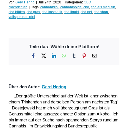
Von
Gerd Hering
|
Juli 24th, 2020
|
Kategorien:
CBD
Nachrichten
|
Tags:
cannabidiol
,
cannabinoide
,
cbd
,
cbd als medizin
,
cbd blüten
,
cbd gras
,
cbd kosmetik
,
cbd liquid
,
cbd oel
,
cbd shop
,
vollspektrum cbd
Teile das: Wähle deine Plattform!
Facebook
X
LinkedIn
WhatsApp
Tumblr
Pinterest
E-
Mail
Über den Autor:
Gerd Hering
„Der größte Unterschied auf der Welt ist jener zwischen
einem Trinkenden und derselben Person am nächsten Tag“
– Dostojewski hat mich voll überzeugt und Gras ist als
Genussmittel eine ausgezeichnete Option zum Alkohol. Ich
bin immer auf der Suche nach spannenden Storys rund um
Cannabis, im Entwicklungsland Bundesrepublik