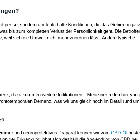
ungen?
it per se, sondern um fehlerhafte Konditionen, die das Gehirn negativ
as bis zum kompletten Verlust der Persönlichkeit geht. Die Betroff
v, weil sich die Umwelt nicht mehr zuordnen lässt. Andere typische
menz, dazu kommen weitere Indikationen – Mediziner reden hier von
ntotemporalen Demenz, was wir uns gleich noch im Detail rund um
z?
hemmer und neuroprotektives Präparat kennen wir vom
CBD-Öl
besten
ersion der Erkrankung lohnt sich deshalb die Anwendung von CBD bei