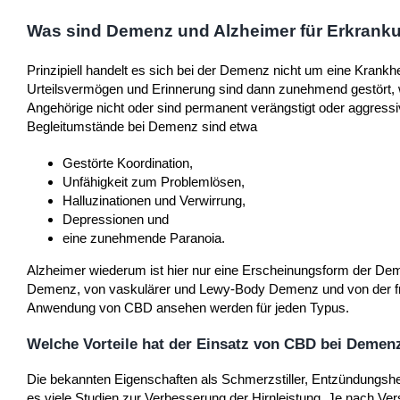
Was sind Demenz und Alzheimer für Erkrank
Prinzipiell handelt es sich bei der Demenz nicht um eine Krankhe
Urteilsvermögen und Erinnerung sind dann zunehmend gestört, w
Angehörige nicht oder sind permanent verängstigt oder aggressi
Begleitumstände bei Demenz sind etwa
Gestörte Koordination,
Unfähigkeit zum Problemlösen,
Halluzinationen und Verwirrung,
Depressionen und
eine zunehmende Paranoia.
Alzheimer wiederum ist hier nur eine Erscheinungsform der De
Demenz, von vaskulärer und Lewy-Body Demenz und von der fro
Anwendung von CBD ansehen werden für jeden Typus.
Welche Vorteile hat der Einsatz von CBD bei Demen
Die bekannten Eigenschaften als Schmerzstiller, Entzündungs
es viele Studien zur Verbesserung der Hirnleistung. Je nach V