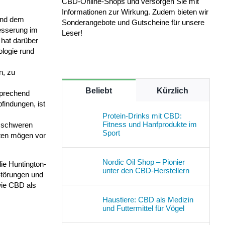
CBD-Online-Shops und versorgen Sie mit
Informationen zur Wirkung. Zudem bieten wir
und dem
Sonderangebote und Gutscheine für unsere
esserung im
Leser!
hat darüber
logie rund
n, zu
Beliebt
Kürzlich
sprechend
pfindungen, ist
Protein-Drinks mit CBD:
Fitness und Hanfprodukte im
zu schweren
Sport
nten mögen vor
Nordic Oil Shop – Pionier
ie Huntington-
unter den CBD-Herstellern
Störungen und
wie CBD als
Haustiere: CBD als Medizin
und Futtermittel für Vögel