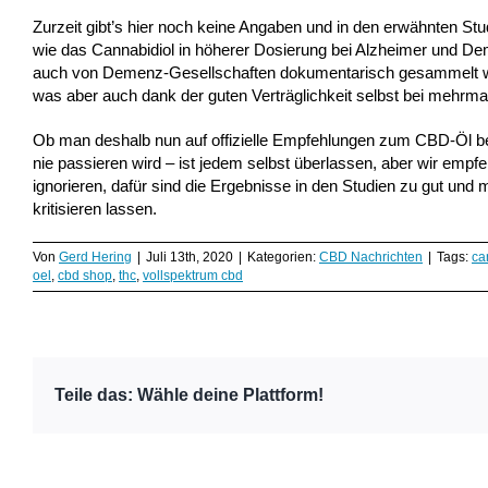
Zurzeit gibt’s hier noch keine Angaben und in den erwähnten St
wie das Cannabidiol in höherer Dosierung bei Alzheimer und Dem
auch von Demenz-Gesellschaften dokumentarisch gesammelt w
was aber auch dank der guten Verträglichkeit selbst bei mehrma
Ob man deshalb nun auf offizielle Empfehlungen zum CBD-Öl b
nie passieren wird – ist jedem selbst überlassen, aber wir em
ignorieren, dafür sind die Ergebnisse in den Studien zu gut und 
kritisieren lassen.
Von
Gerd Hering
|
Juli 13th, 2020
|
Kategorien:
CBD Nachrichten
|
Tags:
ca
oel
,
cbd shop
,
thc
,
vollspektrum cbd
Teile das: Wähle deine Plattform!