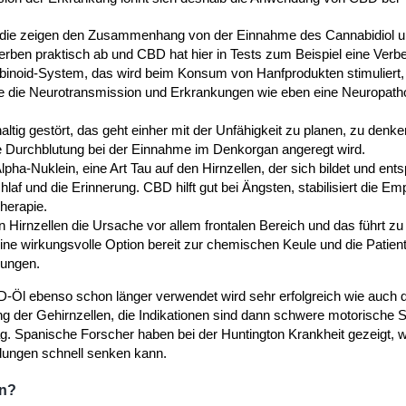
n, die zeigen den Zusammenhang von der Einnahme des Cannabidiol 
rben praktisch ab und CBD hat hier in Tests zum Beispiel eine Verb
noid-System, das wird beim Konsum von Hanfprodukten stimuliert, 
ie die Neurotransmission und Erkrankungen wie eben eine Neuropatho
haltig gestört, das geht einher mit der Unfähigkeit zu planen, zu denke
e Durchblutung bei der Einnahme im Denkorgan angeregt wird.
ha-Nuklein, eine Art Tau auf den Hirnzellen, der sich bildet und ent
af und die Erinnerung. CBD hilft gut bei Ängsten, stabilisiert die Em
herapie.
von Hirnzellen die Ursache vor allem frontalen Bereich und das führt 
ne wirkungsvolle Option bereit zur chemischen Keule und die Patie
kungen.
D-Öl ebenso schon länger verwendet wird sehr erfolgreich wie auch d
der Gehirnzellen, die Indikationen sind dann schwere motorische 
. Spanische Forscher haben bei der Huntington Krankheit gezeigt, 
ndungen schnell senken kann.
en?