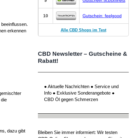
9
Gutschein:5cbsxfinest
10
Gutschein: feelgood
 beeinflussen.
Alle CBD Shops im Test
enen erkennen
CBD Newsletter – Gutscheine &
Rabatt!
● Aktuelle Nachrichten ● Service und
Info ● Exklusive Sonderangebote ●
 gemischter
CBD Öl gegen Schmerzen
 die
s, dazu gibt
Bleiben Sie immer informiert: Wir testen