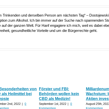
nem Trinkenden und derselben Person am nächsten Tag“ – Dostojewski 
Option zum Alkohol. Ich bin immer auf der Suche nach spannenden S
uf der ganzen Welt. Für Hanf engagiere ich mich, weil es dabei ebe
heit, gesundheitliche Vorteile und um die Bürgerrechte geht.
 Besonderheiten von
Förster und FBI:
Milliardenu
als Heilmittel bei
Behörden wollen kein
Wachstum: 
epsie
CBD als Medizin!
Aktien inves
mber 2nd, 2022
|
0
September 1st, 2022
|
0
August 25th, 202
entare
Kommentare
Kommentare