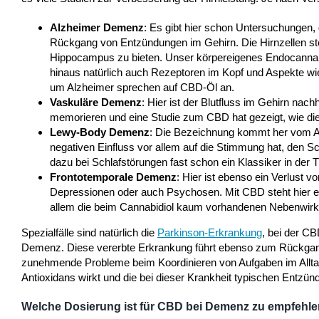
Alzheimer Demenz
: Es gibt hier schon Untersuchunge
Rückgang von Entzündungen im Gehirn. Die Hirnzellen ste
Hippocampus zu bieten. Unser körpereigenes Endocannabi
hinaus natürlich auch Rezeptoren im Kopf und Aspekte w
um Alzheimer sprechen auf CBD-Öl an.
Vaskuläre Demenz
: Hier ist der Blutfluss im Gehirn nach
memorieren und eine Studie zum CBD hat gezeigt, wie di
Lewy-Body Demenz
: Die Bezeichnung kommt her vom Alp
negativen Einfluss vor allem auf die Stimmung hat, den Schl
dazu bei Schlafstörungen fast schon ein Klassiker in der T
Frontotemporale Demenz
: Hier ist ebenso ein Verlust 
Depressionen oder auch Psychosen. Mit CBD steht hier ei
allem die beim Cannabidiol kaum vorhandenen Nebenwir
Spezialfälle sind natürlich die
Parkinson-Erkrankung
, bei der CB
Demenz. Diese vererbte Erkrankung führt ebenso zum Rückgang 
zunehmende Probleme beim Koordinieren von Aufgaben im Alltag
Antioxidans wirkt und die bei dieser Krankheit typischen Entzü
Welche Dosierung ist für CBD bei Demenz zu empfehl