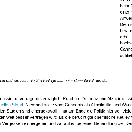
beim 
einer
Anwen
Der ni
berau
erhältl
hochw
Cannab
schlie
n und wie sieht die Studienlage aus beim Cannabidiol aus der
ich wie hervorragend verträglich. Rund um Demenz und Alzheimer w
uellen Stand.
Niemand sollte vom Cannabis als Allheilmittel und Wun
en Studien sind eindrucksvoll – hat am Ende die Politik hier seit viel
ten weit besser vertragen wird als die berüchtigte chemische Keule?
em Vergessen einhergehen und worauf ist bei einer Behandlung der D