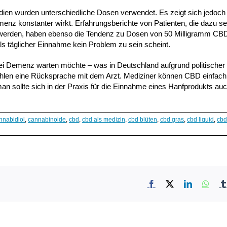
udien wurden unterschiedliche Dosen verwendet. Es zeigt sich jedoch 
enz konstanter wirkt. Erfahrungsberichte von Patienten, die dazu s
erden, haben ebenso die Tendenz zu Dosen von 50 Milligramm CB
ls täglicher Einnahme kein Problem zu sein scheint.
ei Demenz warten möchte – was in Deutschland aufgrund politischer
pfehlen eine Rücksprache mit dem Arzt. Mediziner können CBD einfach
man sollte sich in der Praxis für die Einnahme eines Hanfprodukts au
nnabidiol
,
cannabinoide
,
cbd
,
cbd als medizin
,
cbd blüten
,
cbd gras
,
cbd liquid
,
cbd
Facebook
X
LinkedIn
What