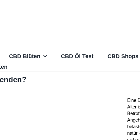
CBD Blüten
CBD Öl Test
CBD Shops
ten
wenden?
Eine 
Alter i
Betro
Angeh
belas
natürl
sich d