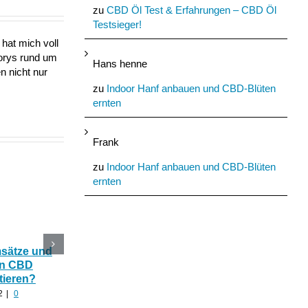
zu
CBD Öl Test & Erfahrungen – CBD Öl
Testsieger!
hat mich voll
torys rund um
Hans henne
n nicht nur
zu
Indoor Hanf anbauen und CBD-Blüten
ernten
Frank
zu
Indoor Hanf anbauen und CBD-Blüten
ernten
msätze und
Katerstimmung: Wie
Das Ökohaus aus
In CBD
hilfreich ist CBD Hanf
Nutzhanf und
tieren?
nach zu viel Alkohol?
Cannabinoide als
Baumaterial
2
|
0
August 24th, 2022
|
0
Kommentare
August 21st, 2022
|
0