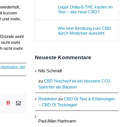
Legal: Delta-8-THC kaufen im
wiederholt,
Test – das neue CBD?
eit kurzem
D und mehr,
Wie eine Beratung zum CBD
durch Mediziner aussieht
 Gründe wohl
 nicht mehr
ch nicht mehr
Neueste Kommentare
 marihuana
,
cbd
Nils Schmidt
zu
CBD Nutzhanf ist ein besserer CO2-
Speicher als Bäume!
Redaktion
zu
CBD Öl Test & Erfahrungen
sApp
Tumblr
Pinterest
E-
– CBD Öl Testsieger!
Mail
Paul Allan Hartmann