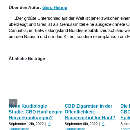
Über den Autor:
Gerd Hering
„Der größte Unterschied auf der Welt ist jener zwischen ei
überzeugt und Gras ist als Genussmittel eine ausgezeichnete 
Cannabis, im Entwicklungsland Bundesrepublik Deutschland wie a
um den Rausch und um das Kiffen, sondern exemplarisch um Frei
Ähnliche Beiträge
Neue Kardiologie
CBD Zigaretten in der
Die
Studie: CBD Hanf gegen
Öffentlichkeit:
CBD 
Herzerkrankungen?
Rauchverbot für Hanf?
Epil
September 12th, 2022
|
0
September 6th, 2022
|
0
Septe
Kommentare
Kommentare
Komm