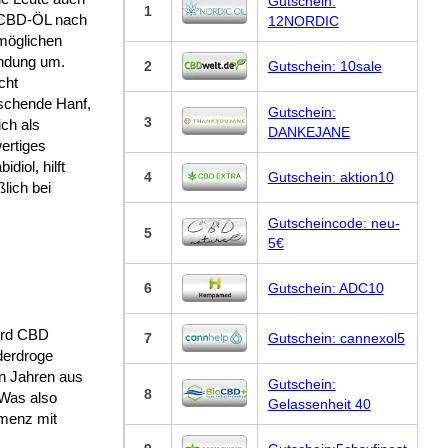
Gutschein:
1
CBD-ÖL nach
12NORDIC
 möglichen
dung um.
2
Gutschein: 10sale
cht
schende Hanf,
Gutschein:
3
ich als
DANKEJANE
ertiges
idiol, hilft
4
Gutschein: aktion10
ßlich bei
Gutscheincode: neu-
5
5€
6
Gutschein: ADC10
ird CBD
7
Gutschein: cannexol5
derdroge
en Jahren aus
Gutschein:
8
 Was also
Gelassenheit 40
emenz mit