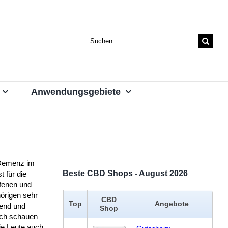
Suche
nach:
Anwendungsgebiete
Demenz im
Beste CBD Shops - August 2026
st für die
ffenen und
örigen sehr
CBD
Top
Angebote
tend und
Shop
ich schauen
ie Leute auch