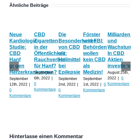
Ähnliche Beiträge
Neue
CBD
Die
Förster
Milliardenum
Ka
Kardiologie
Zigaretten
Besonderheiten
und FBI:
und
Wi
Studie:
in der
von CBD
Behörden
Wachstum:
hil
CBD
Öffentlichkeit:
als
wollen
In CBD
ist
Hanf
Rauchverbot
Heilmittel
kein CBD
Aktien
Ha
gegen
für Hanf?
bei
als
investieren?
na
Herzerkrankungen?
Epilepsie
Medizin!
vie
September
August 25th,
Al
6th, 2022
|
2022
|
0
September
September
September
0
Kommentare
12th, 2022
|
2nd, 2022
|
1st, 2022
|
0
Augu
Kommentare
0
0
Kommentare
202
Kommentare
Kommentare
Kom
Hinterlasse einen Kommentar