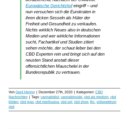
Europäische Gerichtshof
eingriff – und
nun versuchen sich die Eurokraten in
ihren dicken Sesseln als Hüter der
Freiheit und Gesundheit zu verkaufen.
Nichts wirklich Neues also in deutschen
Medien und wer wirkliche Informationen
sucht, Fachartikel und Studien zitiert
sehen möchte, der schaut lieber bei den
CBD Experten rein und bringt sich auf den
neusten Stand anstatt dieser
offensichtlichen Mauschelei in der
Bundesrepublik zu vertrauen.
Von
Gerd Hering
|
Dezember 27th, 2020
|
Kategorien:
CBD
Nachrichten
|
Tags:
cannabidiol
,
cannabinoide
,
cbd als medizin
,
cbd
blüten
,
cbd gras
,
cbd marihuana
,
cbd oel
,
cbd shop
,
thc
,
vollspektrum
cbd