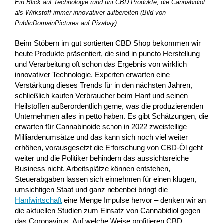
Ein Blick auf Technologie rund um CBD Produkte, die Cannabidiol
als Wirkstoff immer innovativer aufbereiten (Bild von
PublicDomainPictures auf Pixabay).
Beim Stöbern im gut sortierten CBD Shop bekommen wir
heute Produkte präsentiert, die sind in puncto Herstellung
und Verarbeitung oft schon das Ergebnis von wirklich
innovativer Technologie. Experten erwarten eine
Verstärkung dieses Trends für in den nächsten Jahren,
schließlich kaufen Verbraucher beim Hanf und seinen
Heilstoffen außerordentlich gerne, was die produzierenden
Unternehmen alles in petto haben. Es gibt Schätzungen, die
erwarten für Cannabinoide schon in 2022 zweistellige
Milliardenumsätze und das kann sich noch viel weiter
erhöhen, vorausgesetzt die Erforschung von CBD-Öl geht
weiter und die Politiker behindern das aussichtsreiche
Business nicht. Arbeitsplätze können entstehen,
Steuerabgaben lassen sich einnehmen für einen klugen,
umsichtigen Staat und ganz nebenbei bringt die
Hanfwirtschaft
eine Menge Impulse hervor – denken wir an
die aktuellen Studien zum Einsatz von Cannabidiol gegen
das Coronavirus. Auf welche Weise profitieren CBD