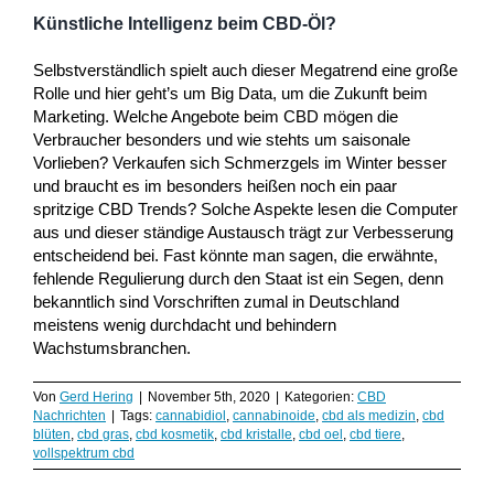
Künstliche Intelligenz beim CBD-Öl?
Selbstverständlich spielt auch dieser Megatrend eine große
Rolle und hier geht’s um Big Data, um die Zukunft beim
Marketing. Welche Angebote beim CBD mögen die
Verbraucher besonders und wie stehts um saisonale
Vorlieben? Verkaufen sich Schmerzgels im Winter besser
und braucht es im besonders heißen noch ein paar
spritzige CBD Trends? Solche Aspekte lesen die Computer
aus und dieser ständige Austausch trägt zur Verbesserung
entscheidend bei. Fast könnte man sagen, die erwähnte,
fehlende Regulierung durch den Staat ist ein Segen, denn
bekanntlich sind Vorschriften zumal in Deutschland
meistens wenig durchdacht und behindern
Wachstumsbranchen.
Von
Gerd Hering
|
November 5th, 2020
|
Kategorien:
CBD
Nachrichten
|
Tags:
cannabidiol
,
cannabinoide
,
cbd als medizin
,
cbd
blüten
,
cbd gras
,
cbd kosmetik
,
cbd kristalle
,
cbd oel
,
cbd tiere
,
vollspektrum cbd