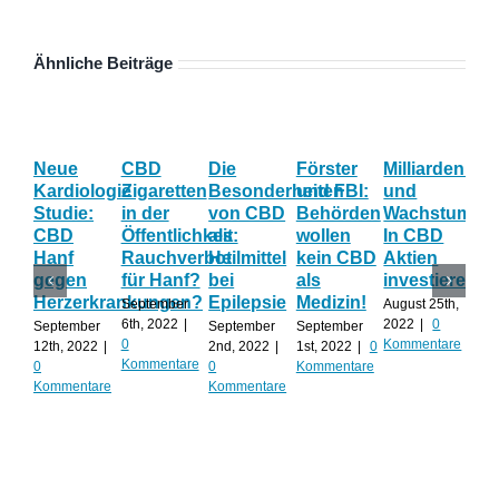
Ähnliche Beiträge
Neue
CBD
Die
Förster
Milliardenum
Ka
Kardiologie
Zigaretten
Besonderheiten
und FBI:
und
Wi
Studie:
in der
von CBD
Behörden
Wachstum:
hil
CBD
Öffentlichkeit:
als
wollen
In CBD
ist
Hanf
Rauchverbot
Heilmittel
kein CBD
Aktien
Ha
gegen
für Hanf?
bei
als
investieren?
na
Herzerkrankungen?
Epilepsie
Medizin!
vie
September
August 25th,
Al
6th, 2022
|
2022
|
0
September
September
September
0
Kommentare
12th, 2022
|
2nd, 2022
|
1st, 2022
|
0
Augu
Kommentare
0
0
Kommentare
202
Kommentare
Kommentare
Kom