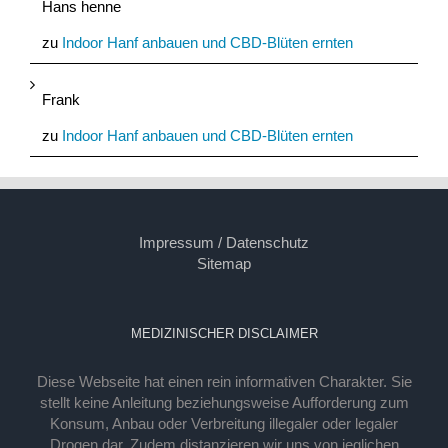
Hans henne
zu
Indoor Hanf anbauen und CBD-Blüten ernten
Frank
zu
Indoor Hanf anbauen und CBD-Blüten ernten
Impressum / Datenschutz
Sitemap
MEDIZINISCHER DISCLAIMER
Diese Webseite hat einen rein informativen Charakter. Sie
stellt keine Anleitung beziehungsweise Aufforderung zum
Konsum, Anbau oder Verbreitung illegaler oder legaler
Drogen dar. Zudem distanzieren wir uns von jeglichen