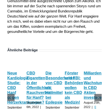
Genussmittel eine ausgezeichnete Option zum Alkohol. Ich
bin immer auf der Suche nach spannenden Storys rund um
Cannabis, im Entwicklungsland Bundesrepublik
Deutschland wie auf der ganzen Welt. Für Hanf engagiere
ich mich, weil es dabei eben nicht nur um den Rausch und
um das Kiffen, sondern exemplarisch um Freiheit,
gesundheitliche Vorteile und um die Bürgerrechte geht.
Ähnliche Beiträge
Neue
CBD
Die
Förster
Milliardenum
Ka
Kardiologie
Zigaretten
Besonderheiten
und FBI:
und
Wi
Studie:
in der
von CBD
Behörden
Wachstum:
hil
CBD
Öffentlichkeit:
als
wollen
In CBD
ist
Hanf
Rauchverbot
Heilmittel
kein CBD
Aktien
Ha
gegen
für Hanf?
bei
als
investieren?
na
Herzerkrankungen?
Epilepsie
Medizin!
vie
September
August 25th,
Al
6th, 2022
|
2022
|
0
September
September
September