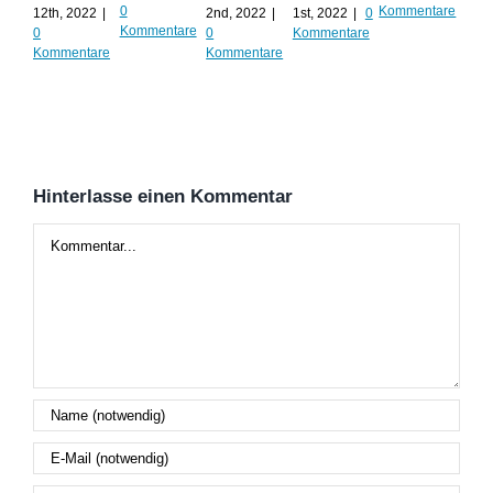
0
Kommentare
12th, 2022
|
2nd, 2022
|
1st, 2022
|
0
Augu
Kommentare
0
0
Kommentare
202
Kommentare
Kommentare
Kom
Hinterlasse einen Kommentar
Kommentar