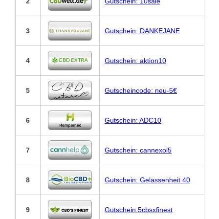
2
Gutschein: 10sale
3
Gutschein: DANKEJANE
4
Gutschein: aktion10
5
Gutscheincode: neu-5€
6
Gutschein: ADC10
7
Gutschein: cannexol5
8
Gutschein: Gelassenheit 40
9
Gutschein:5cbsxfinest