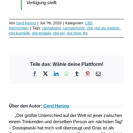
Verfügung stellt.
Von
Gerd Hering
|
Juli 7th, 2020
|
Kategorien:
CBD
Nachrichten
|
Tags:
cannabidiol
,
cannabinoide
,
cbd
,
cbd als medizin
,
cbd kosmetik
,
cbd kristalle
,
cbd oel
,
cbd shop
,
thc
Teile das: Wähle deine Plattform!
Facebook
X
LinkedIn
WhatsApp
Tumblr
Pinterest
E-
Mail
Über den Autor:
Gerd Hering
„Der größte Unterschied auf der Welt ist jener zwischen
einem Trinkenden und derselben Person am nächsten Tag“
– Dostojewski hat mich voll überzeugt und Gras ist als