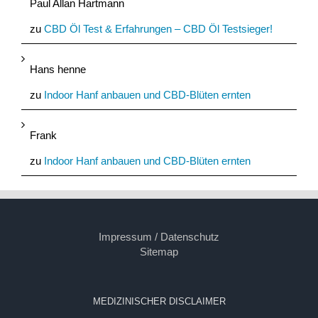
Paul Allan Hartmann
zu
CBD Öl Test & Erfahrungen – CBD Öl Testsieger!
Hans henne
zu
Indoor Hanf anbauen und CBD-Blüten ernten
Frank
zu
Indoor Hanf anbauen und CBD-Blüten ernten
Impressum / Datenschutz
Sitemap
MEDIZINISCHER DISCLAIMER