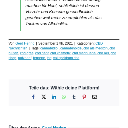
machen für Hanf, schließlich ist dessen
Verzehr und Konsum gesundheitlich
gesehen weit mehr zu empfehlen als das
Trinken von Alkoholika.
Von
Gerd Hering
|
September 17th, 2021
|
Kategorien:
CBD
Nachrichten
|
Tags:
cannabidiol
,
cannabinoide
,
cbd als medizin
,
cbd
blüten
,
cbd gras
,
cbd hanf
,
cbd kosmetik
,
cbd marihuana
,
cbd oel
,
cbd
shop
,
nutzhanf
,
terpene
,
thc
,
vollspektrum cbd
Teile das: Wähle deine Plattform!
Facebook
X
LinkedIn
WhatsApp
Tumblr
Pinterest
E-
Mail
Über den Autor:
Gerd Hering