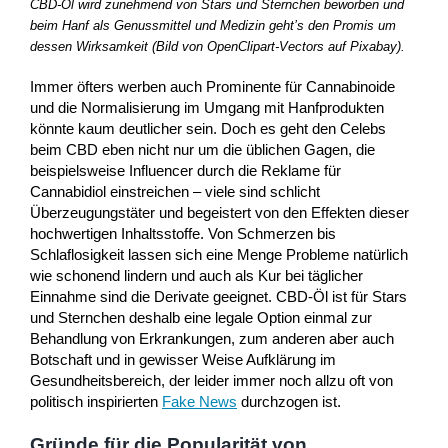
CBD-Öl wird zunehmend von Stars und Sternchen beworben und
beim Hanf als Genussmittel und Medizin geht’s den Promis um
dessen Wirksamkeit (Bild von OpenClipart-Vectors auf Pixabay).
Immer öfters werben auch Prominente für Cannabinoide
und die Normalisierung im Umgang mit Hanfprodukten
könnte kaum deutlicher sein. Doch es geht den Celebs
beim CBD eben nicht nur um die üblichen Gagen, die
beispielsweise Influencer durch die Reklame für
Cannabidiol einstreichen – viele sind schlicht
Überzeugungstäter und begeistert von den Effekten dieser
hochwertigen Inhaltsstoffe. Von Schmerzen bis
Schlaflosigkeit lassen sich eine Menge Probleme natürlich
wie schonend lindern und auch als Kur bei täglicher
Einnahme sind die Derivate geeignet. CBD-Öl ist für Stars
und Sternchen deshalb eine legale Option einmal zur
Behandlung von Erkrankungen, zum anderen aber auch
Botschaft und in gewisser Weise Aufklärung im
Gesundheitsbereich, der leider immer noch allzu oft von
politisch inspirierten
Fake News
durchzogen ist.
Gründe für die Popularität von