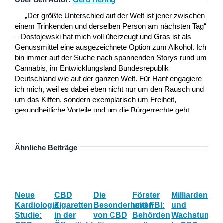
„Der größte Unterschied auf der Welt ist jener zwischen
einem Trinkenden und derselben Person am nächsten Tag“
– Dostojewski hat mich voll überzeugt und Gras ist als
Genussmittel eine ausgezeichnete Option zum Alkohol. Ich
bin immer auf der Suche nach spannenden Storys rund um
Cannabis, im Entwicklungsland Bundesrepublik
Deutschland wie auf der ganzen Welt. Für Hanf engagiere
ich mich, weil es dabei eben nicht nur um den Rausch und
um das Kiffen, sondern exemplarisch um Freiheit,
gesundheitliche Vorteile und um die Bürgerrechte geht.
Ähnliche Beiträge
Neue
CBD
Die
Förster
Milliardenum
Ka
Kardiologie
Zigaretten
Besonderheiten
und FBI:
und
Wi
Studie:
in der
von CBD
Behörden
Wachstum:
hil