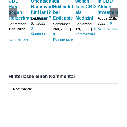
CBD
Öffentlichkeit:
als
wollen
In CBD
ist
Hanf
Rauchverbot
Heilmittel
kein CBD
Aktien
Ha
gegen
für Hanf?
bei
als
investieren?
na
Herzerkrankungen?
Epilepsie
Medizin!
vie
September
August 25th,
Al
6th, 2022
|
2022
|
0
September
September
September
0
Kommentare
12th, 2022
|
2nd, 2022
|
1st, 2022
|
0
Augu
Kommentare
0
0
Kommentare
202
Kommentare
Kommentare
Kom
Hinterlasse einen Kommentar
Kommentar