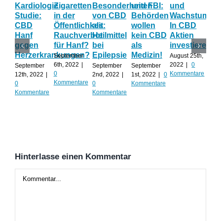
Kardiologie
Zigaretten
Besonderheiten
und FBI:
und
Wi
Studie:
in der
von CBD
Behörden
Wachstum:
hil
CBD
Öffentlichkeit:
als
wollen
In CBD
ist
Hanf
Rauchverbot
Heilmittel
kein CBD
Aktien
Ha
gegen
für Hanf?
bei
als
investieren?
na
Herzerkrankungen?
Epilepsie
Medizin!
vie
September
August 25th,
Al
6th, 2022
|
2022
|
0
September
September
September
0
Kommentare
12th, 2022
|
2nd, 2022
|
1st, 2022
|
0
Augu
Kommentare
0
0
Kommentare
202
Kommentare
Kommentare
Kom
Hinterlasse einen Kommentar
Kommentar