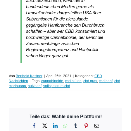
auch bezeichnend, wenn die in
bundesdeutschen Medien gerne als
Umweltschurke dargestellten USA über
Subventionen für die hierzulande
gegängelte Hanfbranche den Durchbruch
schaffen – aber wer CBD konsumiert und
hochwertige Cannabinoide, der kennt die
Zusammenhänge zwischen
Regierungskompetenz und Hanfpolitik
schon länger ganz gut.
Von
Berthold Kastner
|
April 25th, 2021
|
Kategorien:
CBD
Nachrichten
|
Tags:
cannabinoide
,
cbd blüten
,
cbd gras
,
cbd hanf
,
cbd
marihuana
,
nutzhanf
,
vollspektrum cbd
Teile das: Wähle deine Plattform!
Facebook
X
LinkedIn
WhatsApp
Tumblr
Pinterest
E-
Mail