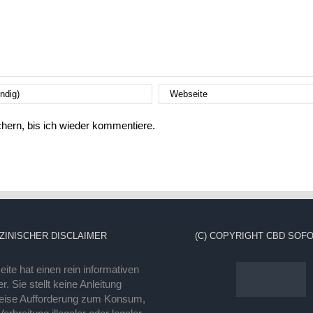
ern, bis ich wieder kommentiere.
ZINISCHER DISCLAIMER
(C) COPYRIGHT CBD SOFO
ite hat einen rein informativen
r. Sie stellt keine Anleitung
eise Aufforderung zum Konsum,