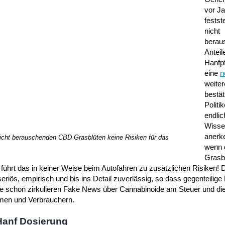
vor J
festst
nicht
berau
Anteil
Hanfp
eine
n
weite
bestät
Politik
endlic
Wisse
anerk
nicht berauschenden CBD Grasblüten keine Risiken für das
wenn 
.
Grasb
% führt das in keiner Weise beim Autofahren zu zusätzlichen Risiken! 
eriös, empirisch und bis ins Detail zuverlässig, so dass gegenteilig
ange schon zirkulieren Fake News über Cannabinoide am Steuer und di
hmen und Verbrauchern.
Hanf Dosierung