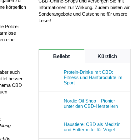
ufgaben zur
CBD-Online-Shops und versorgen Sie mit
ne körperlich
Informationen zur Wirkung. Zudem bieten wir
Sonderangebote und Gutscheine für unsere
Leser!
e Polizei
harmlose
en eine
Beliebt
Kürzlich
Protein-Drinks mit CBD:
 aber auch
Fitness und Hanfprodukte im
ttel besser
Sport
m Thema CBD
euen
Nordic Oil Shop – Pionier
unter den CBD-Herstellern
.
Haustiere: CBD als Medizin
cklung
und Futtermittel für Vögel
schön