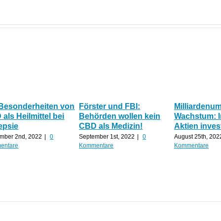
 Besonderheiten von
Förster und FBI:
Milliardenu
als Heilmittel bei
Behörden wollen kein
Wachstum: 
epsie
CBD als Medizin!
Aktien inves
mber 2nd, 2022
|
0
September 1st, 2022
|
0
August 25th, 202
entare
Kommentare
Kommentare