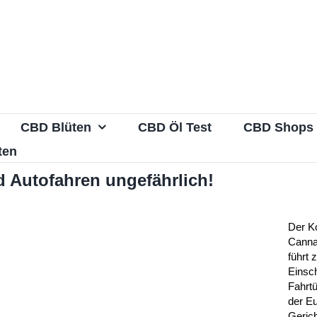
CBD Blüten
CBD Öl Test
CBD Shops
ten
 Autofahren ungefährlich!
Der K
Canna
führt 
Einsc
Fahrtü
der E
Geric