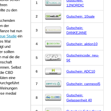
Gutschein:
1
ahren
12NORDIC
ellte zu den
2
Gutschein: 10sale
schenden
en der
Gutschein:
3
flanze hat nun
DANKEJANE
eue Studie
ein
res Mal
4
Gutschein: aktion10
igt und
er sollten
Gutscheincode: neu-
h mal die die
5
5€
nschaft
ennen. Selbst
6
Gutschein: ADC10
die CBD
lüten eine
Durchgeführt
7
Gutschein: cannexol5
e Meinungen
ese medial
Gutschein:
8
Gelassenheit 40