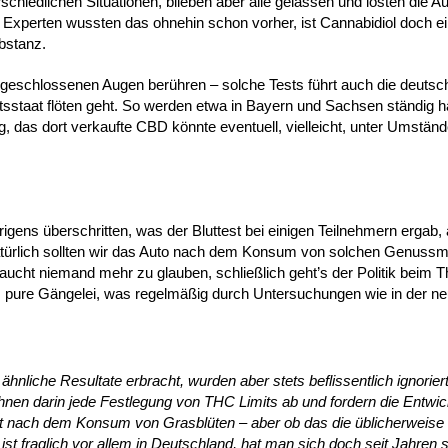
schiedlichen Situationen, blieben aber alle gelassen und lösten die A
d Experten wussten das ohnehin schon vorher, ist Cannabidiol doch ei
bstanz.
 geschlossenen Augen berühren – solche Tests führt auch die deutsch
chtsstaat flöten geht. So werden etwa in Bayern und Sachsen ständig 
, das dort verkaufte CBD könnte eventuell, vielleicht, unter Umständ
igens überschritten, was der Bluttest bei einigen Teilnehmern ergab,
 Natürlich sollten wir das Auto nach dem Konsum von solchen Genussmi
raucht niemand mehr zu glauben, schließlich geht’s der Politik bei
 pure Gängelei, was regelmäßig durch Untersuchungen wie in der n
hnliche Resultate erbracht, wurden aber stets beflissentlich ignoriert
ehnen darin jede Festlegung von THC Limits ab und fordern die Entwi
keit nach dem Konsum von Grasblüten – aber ob das die üblicherweise
st fraglich vor allem in Deutschland, hat man sich doch seit Jahren 