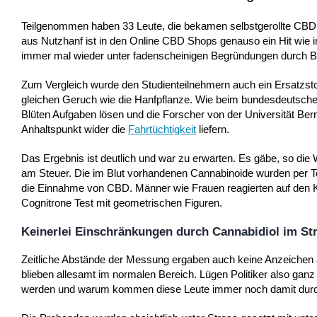
Teilgenommen haben 33 Leute, die bekamen selbstgerollte CBD Z
aus Nutzhanf ist in den Online CBD Shops genauso ein Hit wie i
immer mal wieder unter fadenscheinigen Begründungen durch Be
Zum Vergleich wurde den Studienteilnehmern auch ein Ersatzstoff
gleichen Geruch wie die Hanfpflanze. Wie beim bundesdeutsc
Blüten Aufgaben lösen und die Forscher von der Universität Ber
Anhaltspunkt wider die
Fahrtüchtigkeit
liefern.
Das Ergebnis ist deutlich und war zu erwarten. Es gäbe, so die
am Steuer. Die im Blut vorhandenen Cannabinoide wurden per Te
die Einnahme von CBD. Männer wie Frauen reagierten auf den Ko
Cognitrone Test mit geometrischen Figuren.
Keinerlei Einschränkungen durch Cannabidiol im St
Zeitliche Abstände der Messung ergaben auch keine Anzeichen 
blieben allesamt im normalen Bereich. Lügen Politiker also gan
werden und warum kommen diese Leute immer noch damit dur