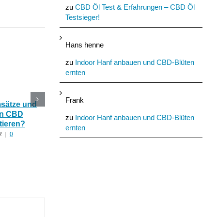
zu
CBD Öl Test & Erfahrungen – CBD Öl
Testsieger!
Hans henne
zu
Indoor Hanf anbauen und CBD-Blüten
ernten
Frank
msätze und
Katerstimmung: Wie
Das Ökohaus aus
In CBD
hilfreich ist CBD Hanf
Nutzhanf und
zu
Indoor Hanf anbauen und CBD-Blüten
tieren?
nach zu viel Alkohol?
Cannabinoide als
ernten
Baumaterial
2
|
0
August 24th, 2022
|
0
Kommentare
August 21st, 2022
|
0
Kommentare