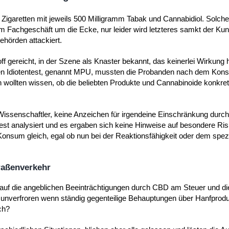
igaretten mit jeweils 500 Milligramm Tabak und Cannabidiol. Solche
m Fachgeschäft um die Ecke, nur leider wird letzteres samkt der Ku
hörden attackiert.
 gereicht, in der Szene als Knaster bekannt, das keinerlei Wirkung 
hen Idiotentest, genannt MPU, mussten die Probanden nach dem Ko
n wollten wissen, ob die beliebten Produkte und Cannabinoide konkret
 Wissenschaftler, keine Anzeichen für irgendeine Einschränkung durc
st analysiert und es ergaben sich keine Hinweise auf besondere Ri
nsum gleich, egal ob nun bei der Reaktionsfähigkeit oder dem spez
raßenverkehr
auf die angeblichen Beeinträchtigungen durch CBD am Steuer und die
z unverfroren wenn ständig gegenteilige Behauptungen über Hanfproduk
ch?