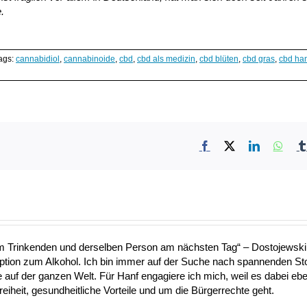
.
ags:
cannabidiol
,
cannabinoide
,
cbd
,
cbd als medizin
,
cbd blüten
,
cbd gras
,
cbd ha
Facebook
X
LinkedIn
What
nem Trinkenden und derselben Person am nächsten Tag“ – Dostojewski 
Option zum Alkohol. Ich bin immer auf der Suche nach spannenden S
uf der ganzen Welt. Für Hanf engagiere ich mich, weil es dabei ebe
heit, gesundheitliche Vorteile und um die Bürgerrechte geht.