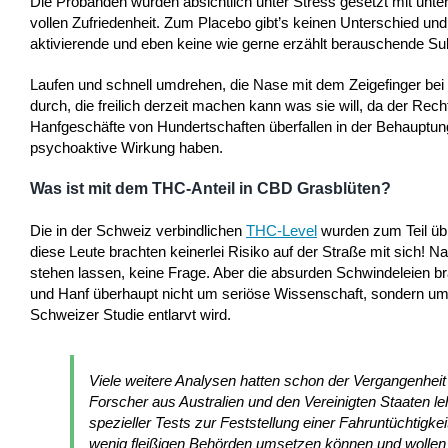
Die Probanden wurden absichtlich unter Stress gesetzt mit unter
vollen Zufriedenheit. Zum Placebo gibt’s keinen Unterschied un
aktivierende und eben keine wie gerne erzählt berauschende Su
Laufen und schnell umdrehen, die Nase mit dem Zeigefinger bei
durch, die freilich derzeit machen kann was sie will, da der Re
Hanfgeschäfte von Hundertschaften überfallen in der Behauptung
psychoaktive Wirkung haben.
Was ist mit dem THC-Anteil in CBD Grasblüten?
Die in der Schweiz verbindlichen
THC-Level
wurden zum Teil übr
diese Leute brachten keinerlei Risiko auf der Straße mit sich!
stehen lassen, keine Frage. Aber die absurden Schwindeleien b
und Hanf überhaupt nicht um seriöse Wissenschaft, sondern um
Schweizer Studie entlarvt wird.
Viele weitere Analysen hatten schon der Vergangenheit ä
Forscher aus Australien und den Vereinigten Staaten l
spezieller Tests zur Feststellung einer Fahruntüchtig
wenig fleißigen Behörden umsetzen können und wollen i