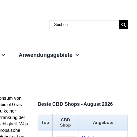
Suche
nach:
Anwendungsgebiete
onsum von
Beste CBD Shops - August 2026
bidiol Gras
zu keiner
hränkung der
CBD
Top
Angebote
chtigkeit. Was
Shop
uropäische
htshof schon