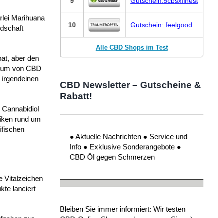
9
Gutschein:5cbsxfinest
rlei Marihuana
10
Gutschein: feelgood
ndschaft
Alle CBD Shops im Test
hat, aber den
nsum von CBD
 irgendeinen
CBD Newsletter – Gutscheine &
Rabatt!
h Cannabidiol
siken rund um
ifischen
● Aktuelle Nachrichten ● Service und
Info ● Exklusive Sonderangebote ●
CBD Öl gegen Schmerzen
 Vitalzeichen
te lanciert
Bleiben Sie immer informiert: Wir testen