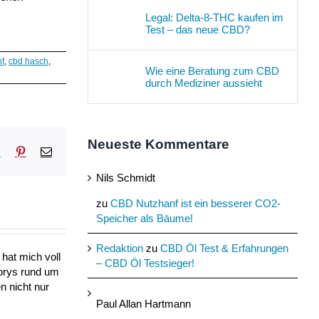
Legal: Delta-8-THC kaufen im
Test – das neue CBD?
nf
,
cbd hasch
,
Wie eine Beratung zum CBD
durch Mediziner aussieht
Neueste Kommentare
sApp
Tumblr
Pinterest
E-
Mail
Nils Schmidt
zu
CBD Nutzhanf ist ein besserer CO2-
Speicher als Bäume!
Redaktion
zu
CBD Öl Test & Erfahrungen
hat mich voll
– CBD Öl Testsieger!
torys rund um
n nicht nur
Paul Allan Hartmann