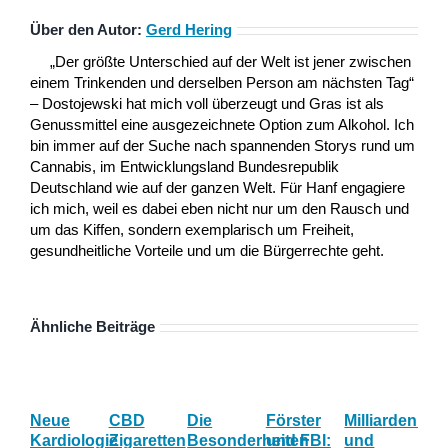
Über den Autor:
Gerd Hering
„Der größte Unterschied auf der Welt ist jener zwischen
einem Trinkenden und derselben Person am nächsten Tag“
– Dostojewski hat mich voll überzeugt und Gras ist als
Genussmittel eine ausgezeichnete Option zum Alkohol. Ich
bin immer auf der Suche nach spannenden Storys rund um
Cannabis, im Entwicklungsland Bundesrepublik
Deutschland wie auf der ganzen Welt. Für Hanf engagiere
ich mich, weil es dabei eben nicht nur um den Rausch und
um das Kiffen, sondern exemplarisch um Freiheit,
gesundheitliche Vorteile und um die Bürgerrechte geht.
Ähnliche Beiträge
Neue
CBD
Die
Förster
Milliardenum
Ka
Kardiologie
Zigaretten
Besonderheiten
und FBI:
und
Wi