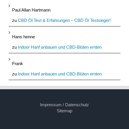
Paul Allan Hartmann
zu
CBD Öl Test & Erfahrungen – CBD Öl Testsieger!
Hans henne
zu
Indoor Hanf anbauen und CBD-Blüten ernten
Frank
zu
Indoor Hanf anbauen und CBD-Blüten ernten
Impressum / Datenschutz
Sitemap