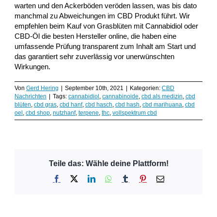
warten und den Ackerböden veröden lassen, was bis dato
manchmal zu Abweichungen im CBD Produkt führt. Wir
empfehlen beim Kauf von Grasblüten mit Cannabidiol oder
CBD-Öl die besten Hersteller online, die haben eine
umfassende Prüfung transparent zum Inhalt am Start und
das garantiert sehr zuverlässig vor unerwünschten
Wirkungen.
Von
Gerd Hering
|
September 10th, 2021
|
Kategorien:
CBD
Nachrichten
|
Tags:
cannabidiol
,
cannabinoide
,
cbd als medizin
,
cbd
blüten
,
cbd gras
,
cbd hanf
,
cbd hasch
,
cbd hash
,
cbd marihuana
,
cbd
oel
,
cbd shop
,
nutzhanf
,
terpene
,
thc
,
vollspektrum cbd
Teile das: Wähle deine Plattform!
Facebook
X
LinkedIn
WhatsApp
Tumblr
Pinterest
E-
Mail