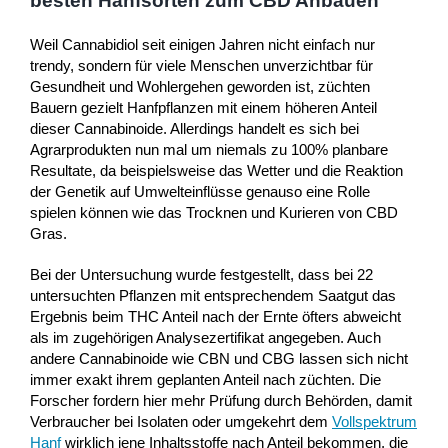
besten Hanfsorten zum CBD Anbauen
Weil Cannabidiol seit einigen Jahren nicht einfach nur
trendy, sondern für viele Menschen unverzichtbar für
Gesundheit und Wohlergehen geworden ist, züchten
Bauern gezielt Hanfpflanzen mit einem höheren Anteil
dieser Cannabinoide. Allerdings handelt es sich bei
Agrarprodukten nun mal um niemals zu 100% planbare
Resultate, da beispielsweise das Wetter und die Reaktion
der Genetik auf Umwelteinflüsse genauso eine Rolle
spielen können wie das Trocknen und Kurieren von CBD
Gras.
Bei der Untersuchung wurde festgestellt, dass bei 22
untersuchten Pflanzen mit entsprechendem Saatgut das
Ergebnis beim THC Anteil nach der Ernte öfters abweicht
als im zugehörigen Analysezertifikat angegeben. Auch
andere Cannabinoide wie CBN und CBG lassen sich nicht
immer exakt ihrem geplanten Anteil nach züchten. Die
Forscher fordern hier mehr Prüfung durch Behörden, damit
Verbraucher bei Isolaten oder umgekehrt dem
Vollspektrum
Hanf
wirklich jene Inhaltsstoffe nach Anteil bekommen, die