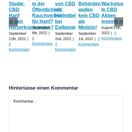
Studie:
in der
von CBD
Behörden
Wachstum:
hil
CBD
Öffentlichkeit:
als
wollen
In CBD
ist
Hanf
Rauchverbot
Heilmittel
kein CBD
Aktien
Ha
gegen
für Hanf?
bei
als
investieren?
na
Herzerkrankungen?
Epilepsie
Medizin!
vie
September
August 25th,
Al
6th, 2022
|
2022
|
0
September
September
September
0
Kommentare
12th, 2022
|
2nd, 2022
|
1st, 2022
|
0
Augu
Kommentare
0
0
Kommentare
202
Kommentare
Kommentare
Kom
Hinterlasse einen Kommentar
Kommentar