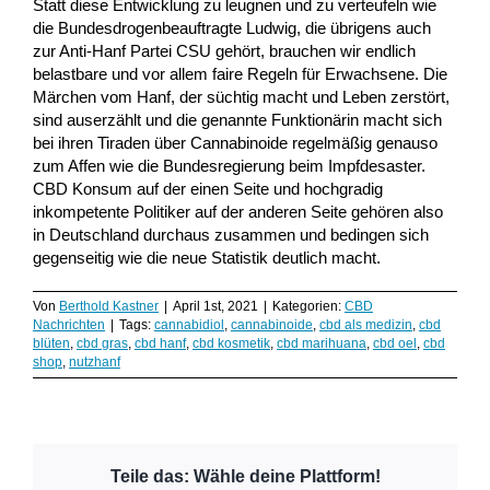
Statt diese Entwicklung zu leugnen und zu verteufeln wie
die Bundesdrogenbeauftragte Ludwig, die übrigens auch
zur Anti-Hanf Partei CSU gehört, brauchen wir endlich
belastbare und vor allem faire Regeln für Erwachsene. Die
Märchen vom Hanf, der süchtig macht und Leben zerstört,
sind auserzählt und die genannte Funktionärin macht sich
bei ihren Tiraden über Cannabinoide regelmäßig genauso
zum Affen wie die Bundesregierung beim Impfdesaster.
CBD Konsum auf der einen Seite und hochgradig
inkompetente Politiker auf der anderen Seite gehören also
in Deutschland durchaus zusammen und bedingen sich
gegenseitig wie die neue Statistik deutlich macht.
Von
Berthold Kastner
|
April 1st, 2021
|
Kategorien:
CBD
Nachrichten
|
Tags:
cannabidiol
,
cannabinoide
,
cbd als medizin
,
cbd
blüten
,
cbd gras
,
cbd hanf
,
cbd kosmetik
,
cbd marihuana
,
cbd oel
,
cbd
shop
,
nutzhanf
Teile das: Wähle deine Plattform!