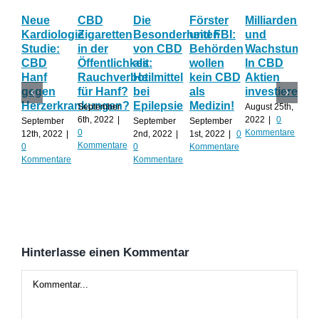
Neue
CBD
Die
Förster
Milliardenum
Ka
Kardiologie
Zigaretten
Besonderheiten
und FBI:
und
Wi
Studie:
in der
von CBD
Behörden
Wachstum:
hil
CBD
Öffentlichkeit:
als
wollen
In CBD
ist
Hanf
Rauchverbot
Heilmittel
kein CBD
Aktien
Ha
gegen
für Hanf?
bei
als
investieren?
na
Herzerkrankungen?
Epilepsie
Medizin!
vie
September
August 25th,
Al
6th, 2022
|
2022
|
0
September
September
September
0
Kommentare
12th, 2022
|
2nd, 2022
|
1st, 2022
|
0
Augu
Kommentare
0
0
Kommentare
202
Kommentare
Kommentare
Kom
Hinterlasse einen Kommentar
Kommentar