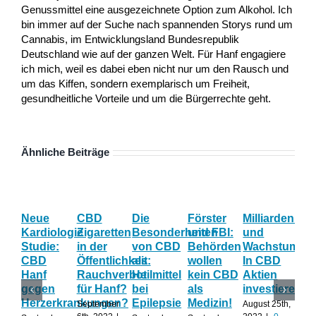
Genussmittel eine ausgezeichnete Option zum Alkohol. Ich
bin immer auf der Suche nach spannenden Storys rund um
Cannabis, im Entwicklungsland Bundesrepublik
Deutschland wie auf der ganzen Welt. Für Hanf engagiere
ich mich, weil es dabei eben nicht nur um den Rausch und
um das Kiffen, sondern exemplarisch um Freiheit,
gesundheitliche Vorteile und um die Bürgerrechte geht.
Ähnliche Beiträge
Neue
CBD
Die
Förster
Milliardenum
Ka
Kardiologie
Zigaretten
Besonderheiten
und FBI:
und
Wi
Studie:
in der
von CBD
Behörden
Wachstum:
hil
CBD
Öffentlichkeit:
als
wollen
In CBD
ist
Hanf
Rauchverbot
Heilmittel
kein CBD
Aktien
Ha
gegen
für Hanf?
bei
als
investieren?
na
Herzerkrankungen?
Epilepsie
Medizin!
vie
September
August 25th,