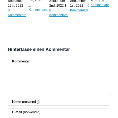
Al
6th, 2022
|
2022
|
0
September
September
September
0
Kommentare
12th, 2022
|
2nd, 2022
|
1st, 2022
|
0
Augu
Kommentare
0
0
Kommentare
202
Kommentare
Kommentare
Kom
Hinterlasse einen Kommentar
Kommentar