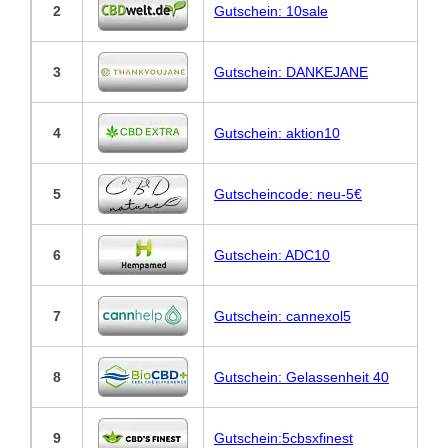
2
Gutschein: 10sale
3
Gutschein: DANKEJANE
4
Gutschein: aktion10
5
Gutscheincode: neu-5€
6
Gutschein: ADC10
7
Gutschein: cannexol5
8
Gutschein: Gelassenheit 40
9
Gutschein:5cbsxfinest