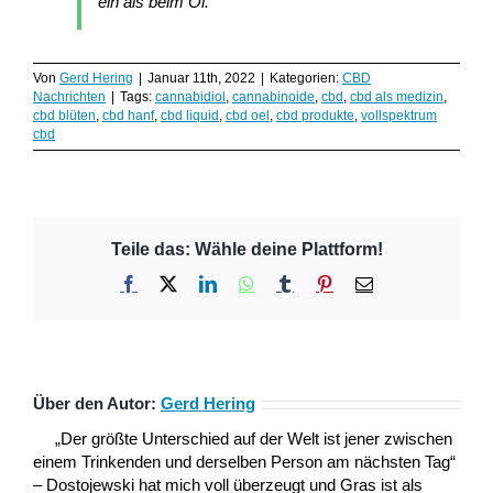
ein als beim Öl.
Von
Gerd Hering
|
Januar 11th, 2022
|
Kategorien:
CBD
Nachrichten
|
Tags:
cannabidiol
,
cannabinoide
,
cbd
,
cbd als medizin
,
cbd blüten
,
cbd hanf
,
cbd liquid
,
cbd oel
,
cbd produkte
,
vollspektrum
cbd
Teile das: Wähle deine Plattform!
Facebook
X
LinkedIn
WhatsApp
Tumblr
Pinterest
E-
Mail
Über den Autor:
Gerd Hering
„Der größte Unterschied auf der Welt ist jener zwischen
einem Trinkenden und derselben Person am nächsten Tag“
– Dostojewski hat mich voll überzeugt und Gras ist als