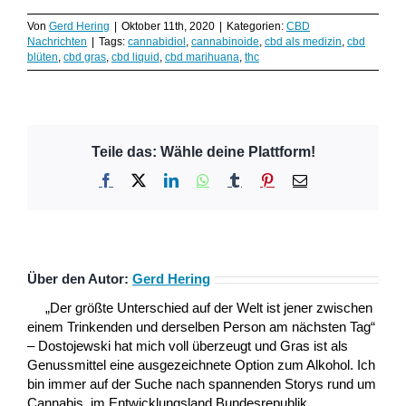
Von
Gerd Hering
|
Oktober 11th, 2020
|
Kategorien:
CBD
Nachrichten
|
Tags:
cannabidiol
,
cannabinoide
,
cbd als medizin
,
cbd
blüten
,
cbd gras
,
cbd liquid
,
cbd marihuana
,
thc
Teile das: Wähle deine Plattform!
Facebook
X
LinkedIn
WhatsApp
Tumblr
Pinterest
E-
Mail
Über den Autor:
Gerd Hering
„Der größte Unterschied auf der Welt ist jener zwischen
einem Trinkenden und derselben Person am nächsten Tag“
– Dostojewski hat mich voll überzeugt und Gras ist als
Genussmittel eine ausgezeichnete Option zum Alkohol. Ich
bin immer auf der Suche nach spannenden Storys rund um
Cannabis, im Entwicklungsland Bundesrepublik