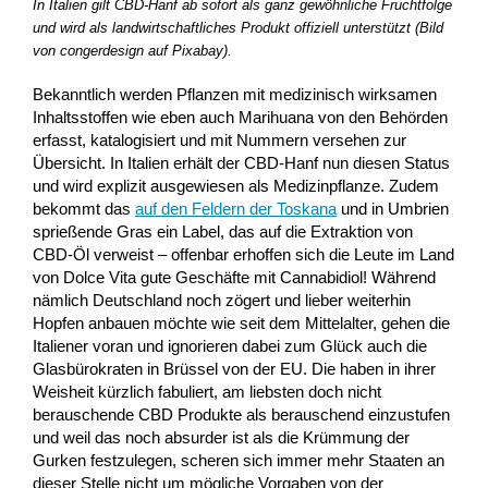
In Italien gilt CBD-Hanf ab sofort als ganz gewöhnliche Fruchtfolge
und wird als landwirtschaftliches Produkt offiziell unterstützt (Bild
von congerdesign auf Pixabay).
Bekanntlich werden Pflanzen mit medizinisch wirksamen
Inhaltsstoffen wie eben auch Marihuana von den Behörden
erfasst, katalogisiert und mit Nummern versehen zur
Übersicht. In Italien erhält der CBD-Hanf nun diesen Status
und wird explizit ausgewiesen als Medizinpflanze. Zudem
bekommt das
auf den Feldern der Toskana
und in Umbrien
sprießende Gras ein Label, das auf die Extraktion von
CBD-Öl verweist – offenbar erhoffen sich die Leute im Land
von Dolce Vita gute Geschäfte mit Cannabidiol! Während
nämlich Deutschland noch zögert und lieber weiterhin
Hopfen anbauen möchte wie seit dem Mittelalter, gehen die
Italiener voran und ignorieren dabei zum Glück auch die
Glasbürokraten in Brüssel von der EU. Die haben in ihrer
Weisheit kürzlich fabuliert, am liebsten doch nicht
berauschende CBD Produkte als berauschend einzustufen
und weil das noch absurder ist als die Krümmung der
Gurken festzulegen, scheren sich immer mehr Staaten an
dieser Stelle nicht um mögliche Vorgaben von der