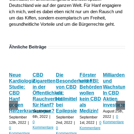
Deutschland wie auf der ganzen Welt. Für Hanf engagiere
ich mich, weil es dabei eben nicht nur um den Rausch und
um das Kiffen, sondern exemplarisch um Freiheit,
gesundheitliche Vorteile und um die Bürgerrechte geht.
Ähnliche Beiträge
Neue
CBD
Die
Förster
Milliardenum
Ka
Kardiologie
Zigaretten
Besonderheiten
und FBI:
und
Wi
Studie:
in der
von CBD
Behörden
Wachstum:
hil
CBD
Öffentlichkeit:
als
wollen
In CBD
ist
Hanf
Rauchverbot
Heilmittel
kein CBD
Aktien
Ha
gegen
für Hanf?
bei
als
investieren?
na
Herzerkrankungen?
Epilepsie
Medizin!
vie
September
August 25th,
Al
6th, 2022
|
2022
|
0
September
September
September
0
Kommentare
12th, 2022
|
2nd, 2022
|
1st, 2022
|
0
Augu
Kommentare
0
0
Kommentare
202
Kommentare
Kommentare