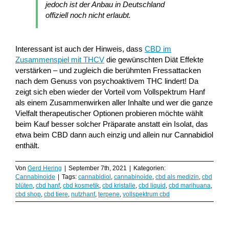
jedoch ist der Anbau in Deutschland
offiziell noch nicht erlaubt.
Interessant ist auch der Hinweis, dass
CBD im
Zusammenspiel mit THCV
die gewünschten Diät Effekte
verstärken – und zugleich die berühmten Fressattacken
nach dem Genuss von psychoaktivem THC lindert! Da
zeigt sich eben wieder der Vorteil vom Vollspektrum Hanf
als einem Zusammenwirken aller Inhalte und wer die ganze
Vielfalt therapeutischer Optionen probieren möchte wählt
beim Kauf besser solcher Präparate anstatt ein Isolat, das
etwa beim CBD dann auch einzig und allein nur Cannabidiol
enthält.
Von
Gerd Hering
|
September 7th, 2021
|
Kategorien:
Cannabinoide
|
Tags:
cannabidiol
,
cannabinoide
,
cbd als medizin
,
cbd
blüten
,
cbd hanf
,
cbd kosmetik
,
cbd kristalle
,
cbd liquid
,
cbd marihuana
,
cbd shop
,
cbd tiere
,
nutzhanf
,
terpene
,
vollspektrum cbd