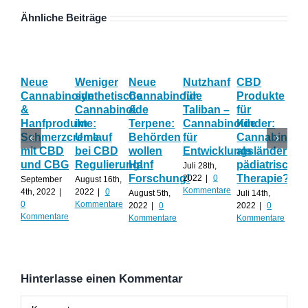
Ähnliche Beiträge
Neue
Weniger
Neue
Nutzhanf
CBD
Ha
Cannabinoide
synthetische
Cannabinoide
für
Produkte
Eff
&
Cannabinoide
&
Taliban –
für
Wi
Hanfprodukte:
im
Terpene:
Cannabinoide
Kinder:
las
Schmerzcreme
Umlauf
Behörden
für
Cannabinoid
sic
mit CBD
bei CBD
wollen
Entwicklungsländer?
als
Ca
und CBG
Regulierung!
Hanf
pädiatrische
un
Juli 28th,
Forschung!
Therapie?
Te
2022
|
0
September
August 16th,
Kommentare
ko
4th, 2022
|
2022
|
0
August 5th,
Juli 14th,
0
Kommentare
2022
|
0
2022
|
0
Juli 
Kommentare
Kommentare
Kommentare
202
Kom
Hinterlasse einen Kommentar
Kommentar