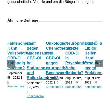
gesundheitliche Vorteile und um die Bürgerrechte geht.
Ähnliche Beiträge
Faktencheck:
Hanf
Onkologie:
Neuroprotektive
CBD-Öl &
Gy
Kann
gegen
Chemotherapie
Effekte:
Libido:
Ne
Vollspektrum
Magensäure:
und
CBD-Öl
Helfen
Fo
CBD-Öl
CBD-Öl
CBD-Öl
in
Hanf
zu
abhängig
bei
gegen
Psychiatrie
Produkte
CB
machen?
Sodbrennen
neuropathische
&
gegen
wä
und
Beschwerden
Geriatrie?
Erektionspro
der
September
Refluxkrankheit?
We
9th, 2022
|
August 22nd,
August 20th,
August 12th,
0
2022
|
0
2022
|
0
2022
|
0
September
Augu
Kommentare
Kommentare
Kommentare
Kommentare
3rd, 2022
|
202
0
Kom
Kommentare