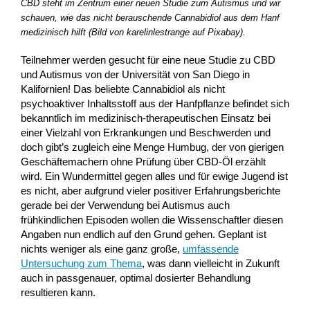
CBD steht im Zentrum einer neuen Studie zum Autismus und wir
schauen, wie das nicht berauschende Cannabidiol aus dem Hanf
medizinisch hilft (Bild von karelinlestrange auf Pixabay).
Teilnehmer werden gesucht für eine neue Studie zu CBD
und Autismus von der Universität von San Diego in
Kalifornien! Das beliebte Cannabidiol als nicht
psychoaktiver Inhaltsstoff aus der Hanfpflanze befindet sich
bekanntlich im medizinisch-therapeutischen Einsatz bei
einer Vielzahl von Erkrankungen und Beschwerden und
doch gibt’s zugleich eine Menge Humbug, der von gierigen
Geschäftemachern ohne Prüfung über CBD-Öl erzählt
wird. Ein Wundermittel gegen alles und für ewige Jugend ist
es nicht, aber aufgrund vieler positiver Erfahrungsberichte
gerade bei der Verwendung bei Autismus auch
frühkindlichen Episoden wollen die Wissenschaftler diesen
Angaben nun endlich auf den Grund gehen. Geplant ist
nichts weniger als eine ganz große,
umfassende
Untersuchung zum Thema
, was dann vielleicht in Zukunft
auch in passgenauer, optimal dosierter Behandlung
resultieren kann.