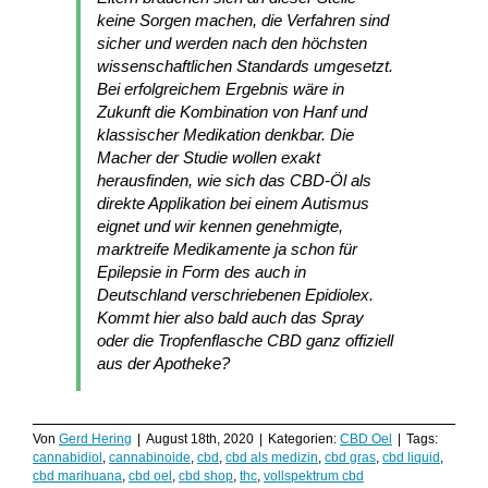
keine Sorgen machen, die Verfahren sind
sicher und werden nach den höchsten
wissenschaftlichen Standards umgesetzt.
Bei erfolgreichem Ergebnis wäre in
Zukunft die Kombination von Hanf und
klassischer Medikation denkbar. Die
Macher der Studie wollen exakt
herausfinden, wie sich das CBD-Öl als
direkte Applikation bei einem Autismus
eignet und wir kennen genehmigte,
marktreife Medikamente ja schon für
Epilepsie in Form des auch in
Deutschland verschriebenen Epidiolex.
Kommt hier also bald auch das Spray
oder die Tropfenflasche CBD ganz offiziell
aus der Apotheke?
Von
Gerd Hering
|
August 18th, 2020
|
Kategorien:
CBD Oel
|
Tags:
cannabidiol
,
cannabinoide
,
cbd
,
cbd als medizin
,
cbd gras
,
cbd liquid
,
cbd marihuana
,
cbd oel
,
cbd shop
,
thc
,
vollspektrum cbd