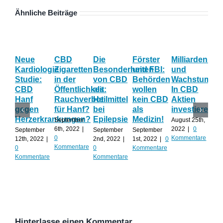
Ähnliche Beiträge
Neue
CBD
Die
Förster
Milliardenum
Ka
Kardiologie
Zigaretten
Besonderheiten
und FBI:
und
Wi
Studie:
in der
von CBD
Behörden
Wachstum:
hil
CBD
Öffentlichkeit:
als
wollen
In CBD
ist
Hanf
Rauchverbot
Heilmittel
kein CBD
Aktien
Ha
gegen
für Hanf?
bei
als
investieren?
na
Herzerkrankungen?
Epilepsie
Medizin!
vie
September
August 25th,
Al
6th, 2022
|
2022
|
0
September
September
September
0
Kommentare
12th, 2022
|
2nd, 2022
|
1st, 2022
|
0
Augu
Kommentare
0
0
Kommentare
202
Kommentare
Kommentare
Kom
Hinterlasse einen Kommentar