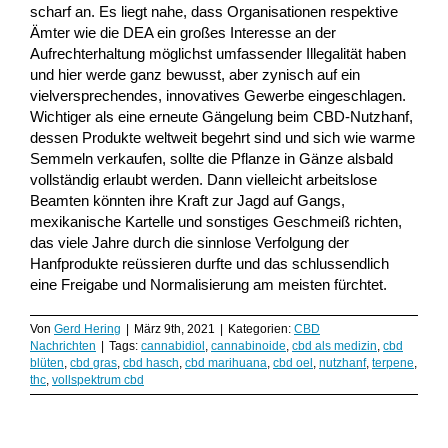
scharf an. Es liegt nahe, dass Organisationen respektive
Ämter wie die DEA ein großes Interesse an der
Aufrechterhaltung möglichst umfassender Illegalität haben
und hier werde ganz bewusst, aber zynisch auf ein
vielversprechendes, innovatives Gewerbe eingeschlagen.
Wichtiger als eine erneute Gängelung beim CBD-Nutzhanf,
dessen Produkte weltweit begehrt sind und sich wie warme
Semmeln verkaufen, sollte die Pflanze in Gänze alsbald
vollständig erlaubt werden. Dann vielleicht arbeitslose
Beamten könnten ihre Kraft zur Jagd auf Gangs,
mexikanische Kartelle und sonstiges Geschmeiß richten,
das viele Jahre durch die sinnlose Verfolgung der
Hanfprodukte reüssieren durfte und das schlussendlich
eine Freigabe und Normalisierung am meisten fürchtet.
Von
Gerd Hering
|
März 9th, 2021
|
Kategorien:
CBD
Nachrichten
|
Tags:
cannabidiol
,
cannabinoide
,
cbd als medizin
,
cbd
blüten
,
cbd gras
,
cbd hasch
,
cbd marihuana
,
cbd oel
,
nutzhanf
,
terpene
,
thc
,
vollspektrum cbd