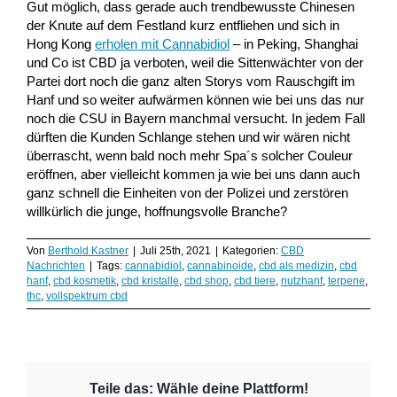
Gut möglich, dass gerade auch trendbewusste Chinesen
der Knute auf dem Festland kurz entfliehen und sich in
Hong Kong
erholen mit Cannabidiol
– in Peking, Shanghai
und Co ist CBD ja verboten, weil die Sittenwächter von der
Partei dort noch die ganz alten Storys vom Rauschgift im
Hanf und so weiter aufwärmen können wie bei uns das nur
noch die CSU in Bayern manchmal versucht. In jedem Fall
dürften die Kunden Schlange stehen und wir wären nicht
überrascht, wenn bald noch mehr Spa´s solcher Couleur
eröffnen, aber vielleicht kommen ja wie bei uns dann auch
ganz schnell die Einheiten von der Polizei und zerstören
willkürlich die junge, hoffnungsvolle Branche?
Von
Berthold Kastner
|
Juli 25th, 2021
|
Kategorien:
CBD
Nachrichten
|
Tags:
cannabidiol
,
cannabinoide
,
cbd als medizin
,
cbd
hanf
,
cbd kosmetik
,
cbd kristalle
,
cbd shop
,
cbd tiere
,
nutzhanf
,
terpene
,
thc
,
vollspektrum cbd
Teile das: Wähle deine Plattform!