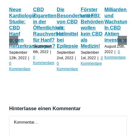
Neue
CBD
Die
Förster
Milliardenum
Ka
Kardiologie
Zigaretten
Besonderheiten
und FBI:
und
Wi
Studie:
in der
von CBD
Behörden
Wachstum:
hil
CBD
Öffentlichkeit:
als
wollen
In CBD
ist
Hanf
Rauchverbot
Heilmittel
kein CBD
Aktien
Ha
gegen
für Hanf?
bei
als
investieren?
na
Herzerkrankungen?
Epilepsie
Medizin!
vie
September
August 25th,
Al
6th, 2022
|
2022
|
0
September
September
September
0
Kommentare
12th, 2022
|
2nd, 2022
|
1st, 2022
|
0
Augu
Kommentare
0
0
Kommentare
202
Kommentare
Kommentare
Kom
Hinterlasse einen Kommentar
Kommentar