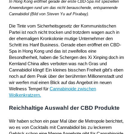
In Hong Kong eröffnet gerade der erste CBD-Spa mit speziellen
Anwendungen rund um das nicht berauschende, entspannende
Cannabidiol (Bild von Steven Yu auf Pixabay).
Die Tinte vom Sicherheitsgesetz der Kommunistischen
Partei ist noch nicht trocken und trotzdem wagen auch in
der ehemaligen Kronkolonie mutige Unternehmer den
Schritt ins Hanf Business. Gerade eben eröffnet ein CBD-
Spa in Hong Kong und das ist zweifellos eine
Besondherheit, haben die Schergen des Xi Xinping doch im
Kernland China alles verboten was nach Gras und
Cannabidiol klingt! Ein kleines bisschen Freiheit gibt’s eben
noch auf dem Peak über der berühmten Millionenstadt und
wir werfen mal einen Blick auf das Angebot im neuen
Wellness Tempel für
Cannabinoide zwischen
Wolkenkratzern.
Reichhaltige Auswahl der CBD Produkte
Wir haben schon ein paar Mal über die Metropole berichtet,
wo es von Cocktails mit Cannabidiol bis zu leckerem
Gebäck schon eine Menge Angebote gibt für Cannabinoide