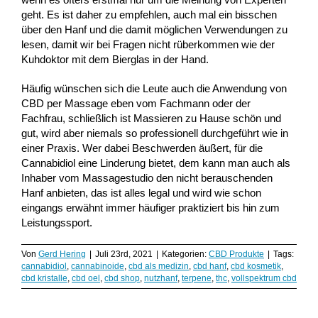
geht. Es ist daher zu empfehlen, auch mal ein bisschen
über den Hanf und die damit möglichen Verwendungen zu
lesen, damit wir bei Fragen nicht rüberkommen wie der
Kuhdoktor mit dem Bierglas in der Hand.
Häufig wünschen sich die Leute auch die Anwendung von
CBD per Massage eben vom Fachmann oder der
Fachfrau, schließlich ist Massieren zu Hause schön und
gut, wird aber niemals so professionell durchgeführt wie in
einer Praxis. Wer dabei Beschwerden äußert, für die
Cannabidiol eine Linderung bietet, dem kann man auch als
Inhaber vom Massagestudio den nicht berauschenden
Hanf anbieten, das ist alles legal und wird wie schon
eingangs erwähnt immer häufiger praktiziert bis hin zum
Leistungssport.
Von
Gerd Hering
|
Juli 23rd, 2021
|
Kategorien:
CBD Produkte
|
Tags:
cannabidiol
,
cannabinoide
,
cbd als medizin
,
cbd hanf
,
cbd kosmetik
,
cbd kristalle
,
cbd oel
,
cbd shop
,
nutzhanf
,
terpene
,
thc
,
vollspektrum cbd