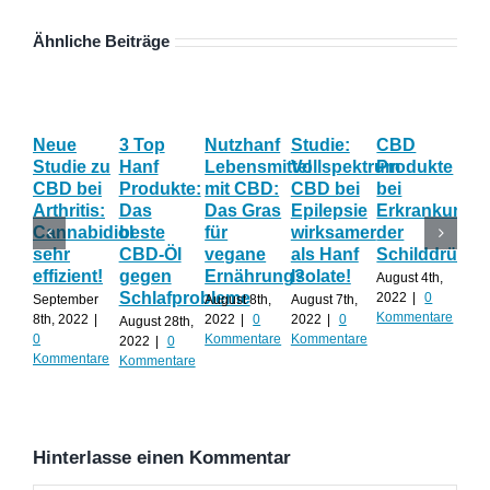
Ähnliche Beiträge
Neue
3 Top
Nutzhanf
Studie:
CBD
CB
Studie zu
Hanf
Lebensmittel
Vollspektrum
Produkte
Blü
CBD bei
Produkte:
mit CBD:
CBD bei
bei
Onl
Arthritis:
Das
Das Gras
Epilepsie
Erkrankunge
Sh
Cannabidiol
beste
für
wirksamer
der
ka
sehr
CBD-Öl
vegane
als Hanf
Schilddrüse
od
effizient!
gegen
Ernährung?
Isolate!
sel
August 4th,
Schlafprobleme
an
2022
|
0
September
August 8th,
August 7th,
Kommentare
8th, 2022
|
2022
|
0
2022
|
0
August 28th,
Juli 
0
Kommentare
Kommentare
2022
|
0
202
Kommentare
Kommentare
Kom
Hinterlasse einen Kommentar