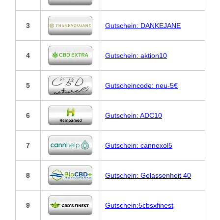
3
Gutschein: DANKEJANE
4
Gutschein: aktion10
5
Gutscheincode: neu-5€
6
Gutschein: ADC10
7
Gutschein: cannexol5
8
Gutschein: Gelassenheit 40
9
Gutschein:5cbsxfinest