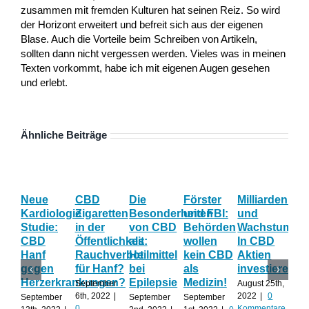
zusammen mit fremden Kulturen hat seinen Reiz. So wird
der Horizont erweitert und befreit sich aus der eigenen
Blase. Auch die Vorteile beim Schreiben von Artikeln,
sollten dann nicht vergessen werden. Vieles was in meinen
Texten vorkommt, habe ich mit eigenen Augen gesehen
und erlebt.
Ähnliche Beiträge
Neue
CBD
Die
Förster
Milliardenum
Ka
Kardiologie
Zigaretten
Besonderheiten
und FBI:
und
Wi
Studie:
in der
von CBD
Behörden
Wachstum:
hil
CBD
Öffentlichkeit:
als
wollen
In CBD
ist
Hanf
Rauchverbot
Heilmittel
kein CBD
Aktien
Ha
gegen
für Hanf?
bei
als
investieren?
na
Herzerkrankungen?
Epilepsie
Medizin!
vie
September
August 25th,
Al
6th, 2022
|
2022
|
0
September
September
September
0
Kommentare