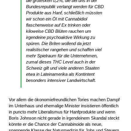
die grotesken 0,2%, die bei uns in der
Bundesrepublik verlangt werden für CBD
Produkte aus Hanf, schließlich müssten
wir schon ein Öl mit Cannabidiol
flaschenweise auf Ex trinken oder
kiloweise CBD Blüten rauchen um
irgendeine psychoaktive Wirkung zu
spüren. Die Briten wollend da jetzt
realistischer rangehen und schaffen viel
mehr Spielraum für die Unternehmen,
zumal dieses THC Level auch in der
Schweiz gilt und viele anderen Staaten
etwa in Lateinamerika als Kontintent
besonders intensiver Landwirtschaft.
Vor allem die ökonomiefreundlichen Tories machen Dampf
im Unterhaus und ehemalige Minister insistieren öffentlich
in puncto mehr Liberalismus für Hanfprodukte und wenn
Boris Johnson nicht gerade in irgendeinem Skandal steckt
könnte er die Chance der Cannabinoide als neue,
spannende Klasse der Naturmedizin für Jobs und Steuern