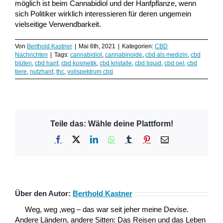
möglich ist beim Cannabidiol und der Hanfpflanze, wenn
sich Politiker wirklich interessieren für deren ungemein
vielseitige Verwendbarkeit.
Von
Berthold Kastner
|
Mai 6th, 2021
|
Kategorien:
CBD
Nachrichten
|
Tags:
cannabidiol
,
cannabinoide
,
cbd als medizin
,
cbd
blüten
,
cbd hanf
,
cbd kosmetik
,
cbd kristalle
,
cbd liquid
,
cbd oel
,
cbd
tiere
,
nutzhanf
,
thc
,
vollspektrum cbd
Teile das: Wähle deine Plattform!
Facebook
X
LinkedIn
WhatsApp
Tumblr
Pinterest
E-
Mail
Über den Autor:
Berthold Kastner
Weg, weg ,weg – das war seit jeher meine Devise.
Andere Ländern, andere Sitten: Das Reisen und das Leben