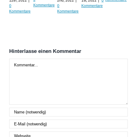
12th, 2022
|
2nd, 2022
|
1st, 2022
|
0
Augu
Kommentare
0
0
Kommentare
202
Kommentare
Kommentare
Kom
Hinterlasse einen Kommentar
Kommentar