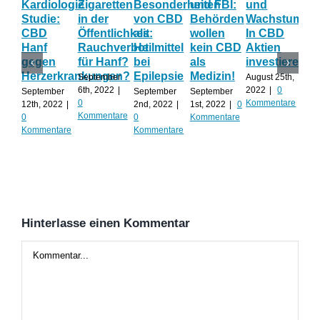
Kardiologie
Zigaretten
Besonderheiten
und FBI:
und
Wi
Studie:
in der
von CBD
Behörden
Wachstum:
hil
CBD
Öffentlichkeit:
als
wollen
In CBD
ist
Hanf
Rauchverbot
Heilmittel
kein CBD
Aktien
Ha
gegen
für Hanf?
bei
als
investieren?
na
Herzerkrankungen?
Epilepsie
Medizin!
vie
September
August 25th,
Al
6th, 2022
|
2022
|
0
September
September
September
0
Kommentare
12th, 2022
|
2nd, 2022
|
1st, 2022
|
0
Augu
Kommentare
0
0
Kommentare
202
Kommentare
Kommentare
Kom
Hinterlasse einen Kommentar
Kommentar