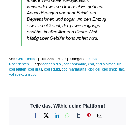
andere Wirkstoffe therapeutisch
verwendet werden können! Es geht um
Angststörungen vor dem Feind, um
Depressionen und sogar um den Entzug
etwa von Alkohol, der ja wie eingangs
erwähnt in allen Armeen dieser Welt
häufig über Gebühr konsumiert wird.
Von
Gerd Hering
|
Juli 22nd, 2020
|
Kategorien:
CBD
Nachrichten
|
Tags:
cannabidiol
,
cannabinoide
,
cbd
,
cbd als medizin
,
cbd blüten
,
cbd gras
,
cbd liquid
,
cbd marihuana
,
cbd oel
,
cbd shop
,
thc
,
vollspektrum cbd
Teile das: Wähle deine Plattform!
Facebook
X
LinkedIn
WhatsApp
Tumblr
Pinterest
E-
Mail