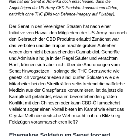
Nun hat der Senat in Amerika doch entschieden, dass die
Angehörigen der US-Army CBD Produkte konsumieren dürfen,
natürlich ohne THC (Bild von Defence-Imagery auf Pixabay).
Der Senat in den Vereinigten Staaten hat nach einer
Initiative von Hawaii den Mitgliedern der US-Army nun doch
den Gebrauch der CBD Produkte erlaubt! Zunächst war
das verboten und die Truppe machte großes Aufsehen
wegen dem nicht berauschenden Cannabidiol. Generäle
und Admiräle sind ja in der Regel Säufer und verachten
Hanf, können sich aber nicht über die Anordnungen vom
Senat hinwegsetzen – solange die THC Grenzwerte wie
gesetzlich vorgeschrieben sind, dürfen Soldaten wie die
Mitarbeiter bei den Streitkräften selbstredend die natürliche
Medizin aus der Graspflanze konsumieren. Ist da jetzt die
Kampfkraft gefährdet, etwa im bevorstehenden großen
Konflikt mit den Chinesen oder kann CBD-Öl umgekehrt
vielleicht sogar einen Vorteil bieten im Kampf wie einst das
Crystal Meth die deutsche Wehrmacht in ihren Blitzkrieg-
Feldzügen voranmarschieren ließ?
Ehemalige Soldatin im Senat forciert