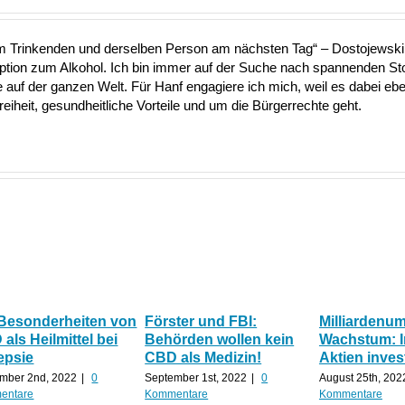
nem Trinkenden und derselben Person am nächsten Tag“ – Dostojewski 
Option zum Alkohol. Ich bin immer auf der Suche nach spannenden S
uf der ganzen Welt. Für Hanf engagiere ich mich, weil es dabei ebe
heit, gesundheitliche Vorteile und um die Bürgerrechte geht.
 Besonderheiten von
Förster und FBI:
Milliardenu
als Heilmittel bei
Behörden wollen kein
Wachstum: 
epsie
CBD als Medizin!
Aktien inves
mber 2nd, 2022
|
0
September 1st, 2022
|
0
August 25th, 202
entare
Kommentare
Kommentare