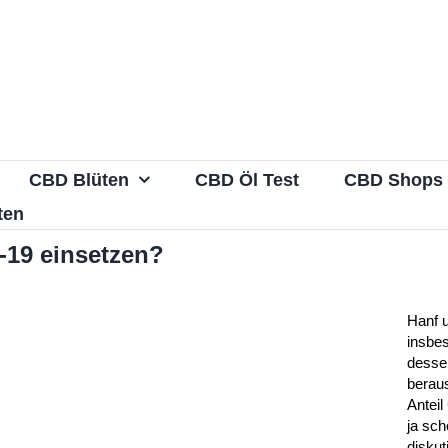
CBD Blüten
CBD Öl Test
CBD Shops
ten
-19 einsetzen?
Hanf 
insbe
desse
berau
Antei
ja sch
diskuti