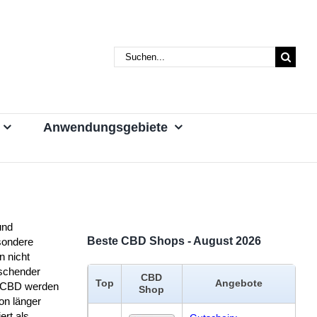
Suche
nach:
Anwendungsgebiete
und
Beste CBD Shops - August 2026
sondere
n nicht
schender
CBD
Top
Angebote
l CBD werden
Shop
on länger
ert als