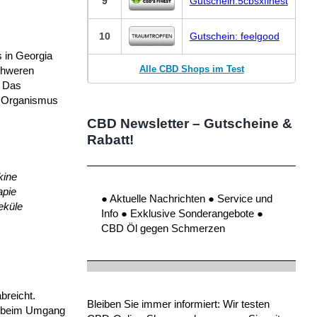
9
Gutschein:5cbsxfinest
10
Gutschein: feelgood
 in Georgia
Alle CBD Shops im Test
schweren
. Das
n Organismus
CBD Newsletter – Gutscheine &
Rabatt!
kine
apie
● Aktuelle Nachrichten ● Service und
eküle
Info ● Exklusive Sonderangebote ●
CBD Öl gegen Schmerzen
breicht.
Bleiben Sie immer informiert: Wir testen
t beim Umgang