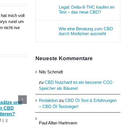
Legal: Delta-8-THC kaufen im
Test – das neue CBD?
hat mich voll
torys rund um
n nicht nur
Wie eine Beratung zum CBD
durch Mediziner aussieht
Neueste Kommentare
Nils Schmidt
zu
CBD Nutzhanf ist ein besserer CO2-
Speicher als Bäume!
Redaktion
zu
CBD Öl Test & Erfahrungen
msätze und
Katerstimmung: Wie
Das Ökohaus aus
– CBD Öl Testsieger!
In CBD
hilfreich ist CBD Hanf
Nutzhanf und
tieren?
nach zu viel Alkohol?
Cannabinoide als
Baumaterial
2
|
0
August 24th, 2022
|
0
Paul Allan Hartmann
Kommentare
August 21st, 2022
|
0