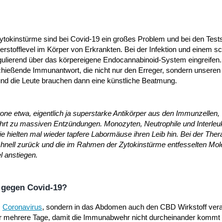
tokinstürme sind bei Covid-19 ein großes Problem und bei den Tests
erstofflevel im Körper von Erkrankten. Bei der Infektion und einem 
gulierend über das körpereigene Endocannabinoid-System eingreifen
schießende Immunantwort, die nicht nur den Erreger, sondern unsere
 und die Leute brauchen dann eine künstliche Beatmung.
erone etwa, eigentlich ja superstarke Antikörper aus den Immunzellen,
ührt zu massiven Entzündungen. Monozyten, Neutrophile und Interleu
e hielten mal wieder tapfere Labormäuse ihren Leib hin. Bei der Ther
nell zurück und die im Rahmen der Zytokinstürme entfesselten Mol
l anstiegen.
 gegen Covid-19?
m
Coronavirus
, sondern in das Abdomen auch den CBD Wirkstoff vera
ber mehrere Tage, damit die Immunabwehr nicht durcheinander komm