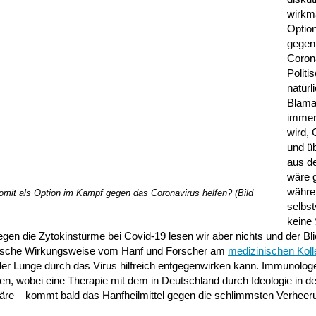
wirkm
Optio
gegen
Coron
Politi
natürl
Blama
immer
wird,
und üb
aus d
wäre g
währe
it als Option im Kampf gegen das Coronavirus helfen? (Bild
selbst
keine
egen die Zytokinstürme bei Covid-19 lesen wir aber nichts und der B
pezifische Wirkungsweise vom Hanf und Forscher am
medizinischen Koll
er Lunge durch das Virus hilfreich entgegenwirken kann. Immunolog
en, wobei eine Therapie mit dem in Deutschland durch Ideologie in der
äre – kommt bald das Hanfheilmittel gegen die schlimmsten Verheer