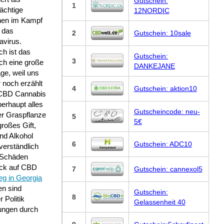
Gutschein:
1
ächtige
12NORDIC
nen im Kampf
 das
2
Gutschein: 10sale
avirus.
sch ist das
Gutschein:
3
ich eine große
DANKEJANE
ge, weil uns
 noch erzählt
4
Gutschein: aktion10
 CBD Cannabis
erhaupt alles
Gutscheincode: neu-
er Graspflanze
5
5€
roßes Gift,
nd Alkohol
6
Gutschein: ADC10
verständlich
 Schäden
lick auf CBD
7
Gutschein: cannexol5
eg in Georgia
en sind
Gutschein:
8
 Politik
Gelassenheit 40
ungen durch