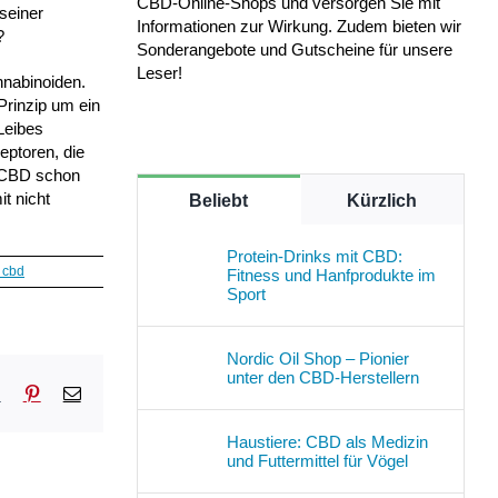
CBD-Online-Shops und versorgen Sie mit
 seiner
Informationen zur Wirkung. Zudem bieten wir
?
Sonderangebote und Gutscheine für unsere
Leser!
nnabinoiden.
Prinzip um ein
Leibes
eptoren, die
n CBD schon
t nicht
Beliebt
Kürzlich
Protein-Drinks mit CBD:
 cbd
Fitness und Hanfprodukte im
Sport
Nordic Oil Shop – Pionier
unter den CBD-Herstellern
sApp
Tumblr
Pinterest
E-
Mail
Haustiere: CBD als Medizin
und Futtermittel für Vögel