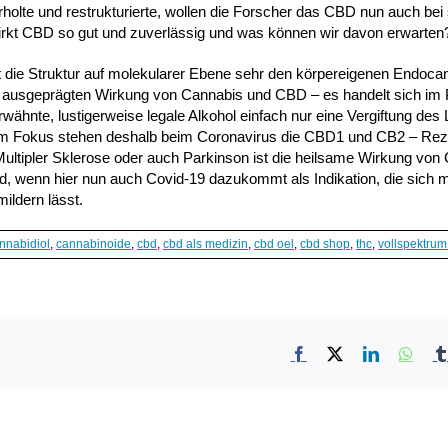
erholte und restrukturierte, wollen die Forscher das CBD nun auch bei
irkt CBD so gut und zuverlässig und was können wir davon erwarten
 die Struktur auf molekularer Ebene sehr den körpereigenen Endoca
 zur ausgeprägten Wirkung von Cannabis und CBD – es handelt sich im 
hnte, lustigerweise legale Alkohol einfach nur eine Vergiftung des 
. Im Fokus stehen deshalb beim Coronavirus die CBD1 und CB2 – Rez
ltipler Sklerose oder auch Parkinson ist die heilsame Wirkung vo
, wenn hier nun auch Covid-19 dazukommt als Indikation, die sich mi
ildern lässt.
nnabidiol
,
cannabinoide
,
cbd
,
cbd als medizin
,
cbd oel
,
cbd shop
,
thc
,
vollspektrum
Facebook
X
LinkedIn
What