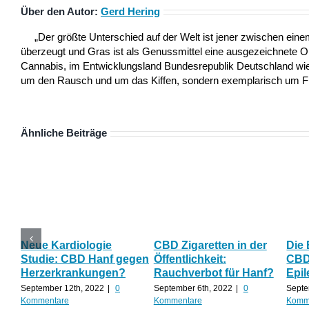
Über den Autor:
Gerd Hering
„Der größte Unterschied auf der Welt ist jener zwischen ei
überzeugt und Gras ist als Genussmittel eine ausgezeichnete 
Cannabis, im Entwicklungsland Bundesrepublik Deutschland wie a
um den Rausch und um das Kiffen, sondern exemplarisch um Frei
Ähnliche Beiträge
Neue Kardiologie
CBD Zigaretten in der
Die
Studie: CBD Hanf gegen
Öffentlichkeit:
CBD 
Herzerkrankungen?
Rauchverbot für Hanf?
Epil
September 12th, 2022
|
0
September 6th, 2022
|
0
Septe
Kommentare
Kommentare
Komm