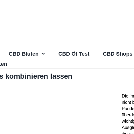
CBD Blüten
CBD Öl Test
CBD Shops
ten
s kombinieren lassen
Die i
nicht 
Pande
überde
wichti
Ausgle
die ra