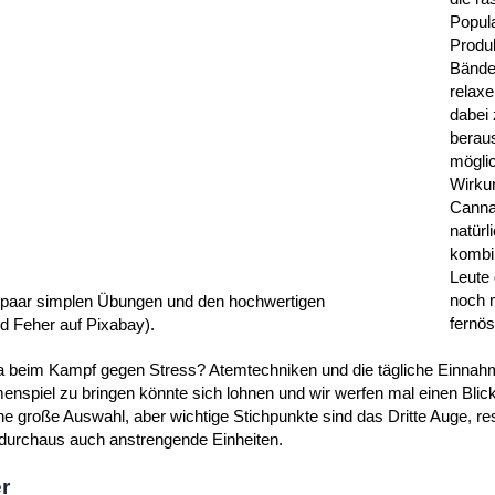
Popul
Produk
Bände
relaxe
dabei
berau
mögli
Wirku
Canna
natürl
kombin
Leute 
noch 
n paar simplen Übungen und den hochwertigen
fernös
d Feher auf Pixabay).
a beim Kampf gegen Stress? Atemtechniken und die tägliche Einnah
nspiel zu bringen könnte sich lohnen und wir werfen mal einen Blic
ne große Auswahl, aber wichtige Stichpunkte sind das Dritte Auge, re
 durchaus auch anstrengende Einheiten.
r