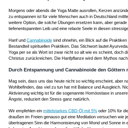
Morgens oder abends die Yoga Matte ausrollen, Kerzen anzünden
zu entspannen ist für viele Menschen auch in Deutschland mitt
weitere Option, die solche Übungen ersetzen kann, aber gerade 
tiefenentspannten Leib und eine relaxte Seele in diesen stressig
Hanf und
Cannabinoide
sind ohnehin, ein Blick auf die Praktike
Bestandteil spirituellen Praktiken. Das Stichwort lautet Ayurved
Yoga per se als Wort ist zwar nicht so alt wie es scheint, doch 
Christus zurückreichen. Die Hanfpflanze wird dem Mythos nach 
Durch Entspannung und Cannabinoide den Göttern
Mag sein, dass uns das heute nicht so wichtig erscheint, aber n
Wohlbefinden, das viel zu tun hat mit Balance und Ausgleich. N
Aktivierung wichtig ist für die sogenannte Homöostase in unsere
Ängste, reduziert den Stress ganz natürlich.
Wir empfehlen ein
mittelstarkes CBD-Öl mit 5%
oder 10% für die
draußen im Freien genauso gut eine Meditation versuchen wie je
übertragenen Sinn die Harmonisierung von Mond und Sonne in ein