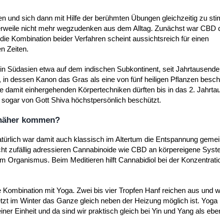
 und sich dann mit Hilfe der berühmten Übungen gleichzeitig zu sti
lerweile nicht mehr wegzudenken aus dem Alltag. Zunächst war CBD d
die Kombination beider Verfahren scheint aussichtsreich für einen
en Zeiten.
n in Südasien etwa auf dem indischen Subkontinent, seit Jahrtausende
a, in dessen Kanon das Gras als eine von fünf heiligen Pflanzen beschr
die damit einhergehenden Körpertechniken dürften bis in das 2. Jahrt
sogar von Gott Shiva höchstpersönlich beschützt.
 näher kommen?
atürlich war damit auch klassisch im Altertum die Entspannung gemein
icht zufällig adressieren Cannabinoide wie CBD an körpereigene Sys
m Organismus. Beim Meditieren hilft Cannabidiol bei der Konzentratio
 Kombination mit Yoga. Zwei bis vier Tropfen Hanf reichen aus und w
tzt im Winter das Ganze gleich neben der Heizung möglich ist. Yoga
er Einheit und da sind wir praktisch gleich bei Yin und Yang als eb