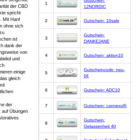
Gutschein:
1
arität der CBD
12NORDIC
te spricht
. Mit Hanf
2
Gutschein: 10sale
n ohne sich
 zu
Gutschein:
3
schen ist
DANKEJANE
ch dank der
ngsweise von
4
Gutschein: aktion10
bidiol und
ich
Gutscheincode: neu-
ieren einige
5
5€
das gleich
mit
6
Gutschein: ADC10
tlichen
me der
7
Gutschein: cannexol5
k auf Übungen
storatives
Gutschein:
8
Gelassenheit 40