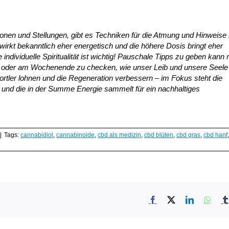
onen und Stellungen, gibt es Techniken für die Atmung und Hinweise 
wirkt bekanntlich eher energetisch und die höhere Dosis bringt eher
ndividuelle Spiritualität ist wichtig! Pauschale Tipps zu geben kann 
ag oder am Wochenende zu checken, wie unser Leib und unsere Seele
ortler lohnen und die Regeneration verbessern – im Fokus steht die
t und die in der Summe Energie sammelt für ein nachhaltiges
|
Tags:
cannabidiol
,
cannabinoide
,
cbd als medizin
,
cbd blüten
,
cbd gras
,
cbd hanf
Facebook
X
LinkedIn
What