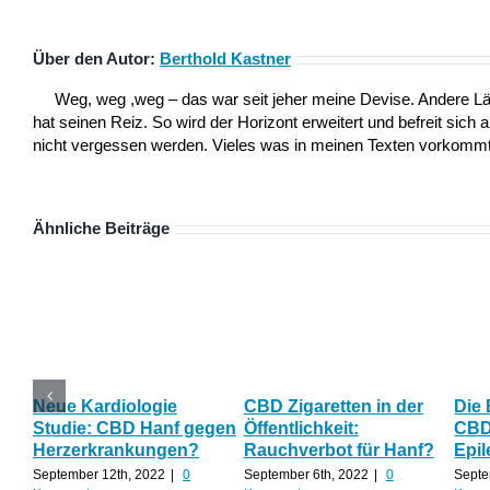
Über den Autor:
Berthold Kastner
Weg, weg ,weg – das war seit jeher meine Devise. Andere L
hat seinen Reiz. So wird der Horizont erweitert und befreit sich 
nicht vergessen werden. Vieles was in meinen Texten vorkommt,
Ähnliche Beiträge
Neue Kardiologie
CBD Zigaretten in der
Die
Studie: CBD Hanf gegen
Öffentlichkeit:
CBD 
Herzerkrankungen?
Rauchverbot für Hanf?
Epil
September 12th, 2022
|
0
September 6th, 2022
|
0
Septe