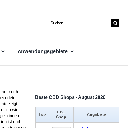
Suche
nach:
Anwendungsgebiete
mmer noch
Beste CBD Shops - August 2026
beendete
mie zeigt
utlich wie
CBD
Top
Angebote
g ein innerer
Shop
ich ist und
sant steigende