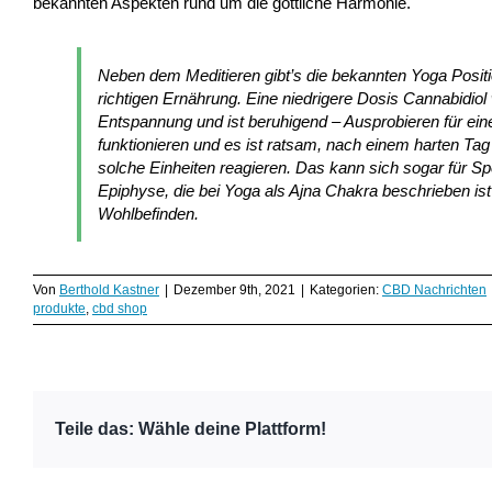
bekannten Aspekten rund um die göttliche Harmonie.
Neben dem Meditieren gibt’s die bekannten Yoga Positi
richtigen Ernährung. Eine niedrigere Dosis Cannabidiol 
Entspannung und ist beruhigend – Ausprobieren für eine i
funktionieren und es ist ratsam, nach einem harten T
solche Einheiten reagieren. Das kann sich sogar für Sp
Epiphyse, die bei Yoga als Ajna Chakra beschrieben is
Wohlbefinden.
Von
Berthold Kastner
|
Dezember 9th, 2021
|
Kategorien:
CBD Nachrichten
produkte
,
cbd shop
Teile das: Wähle deine Plattform!