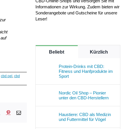
CBD-Online-Shops und versorgen Sie mit
Informationen zur Wirkung. Zudem bieten wir
Sonderangebote und Gutscheine für unsere
Leser!
zur
nicht
 auf
Beliebt
Kürzlich
Protein-Drinks mit CBD:
Fitness und Hanfprodukte im
Sport
,
cbd oel
,
cbd
Nordic Oil Shop – Pionier
unter den CBD-Herstellern
sApp
Tumblr
Pinterest
E-
Haustiere: CBD als Medizin
Mail
und Futtermittel für Vögel