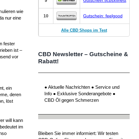
9
Gutschein:5cbsxfinest
mulieren wie
10
Gutschein: feelgood
a nur eine
Alle CBD Shops im Test
n fester
ieben ist –
CBD Newsletter – Gutscheine &
ausend vor
Rabatt!
● Aktuelle Nachrichten ● Service und
t, ein
Info ● Exklusive Sonderangebote ●
teme, deren
CBD Öl gegen Schmerzen
n, löst
er will kann
 bedeutet im
Bleiben Sie immer informiert: Wir testen
enso