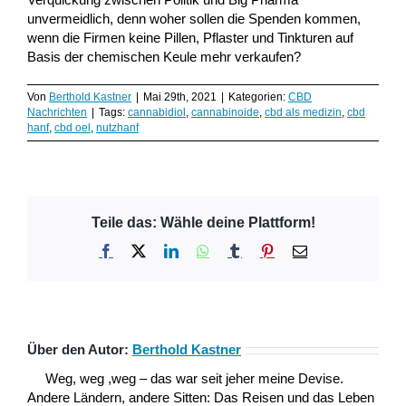
unvermeidlich, denn woher sollen die Spenden kommen,
wenn die Firmen keine Pillen, Pflaster und Tinkturen auf
Basis der chemischen Keule mehr verkaufen?
Von
Berthold Kastner
|
Mai 29th, 2021
|
Kategorien:
CBD
Nachrichten
|
Tags:
cannabidiol
,
cannabinoide
,
cbd als medizin
,
cbd
hanf
,
cbd oel
,
nutzhanf
Teile das: Wähle deine Plattform!
Facebook
X
LinkedIn
WhatsApp
Tumblr
Pinterest
E-
Mail
Über den Autor:
Berthold Kastner
Weg, weg ,weg – das war seit jeher meine Devise.
Andere Ländern, andere Sitten: Das Reisen und das Leben