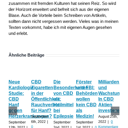
zusammen mit fremden Kulturen hat seinen Reiz. So wird
der Horizont erweitert und befreit sich aus der eigenen
Blase. Auch die Vorteile beim Schreiben von Artikeln,
sollten dann nicht vergessen werden. Vieles was in meinen
Texten vorkommt, habe ich mit eigenen Augen gesehen
und erlebt.
Ähnliche Beiträge
Neue
CBD
Die
Förster
Milliardenum
Ka
Kardiologie
Zigaretten
Besonderheiten
und FBI:
und
Wi
Studie:
in der
von CBD
Behörden
Wachstum:
hil
CBD
Öffentlichkeit:
als
wollen
In CBD
ist
Hanf
Rauchverbot
Heilmittel
kein CBD
Aktien
Ha
gegen
für Hanf?
bei
als
investieren?
na
Herzerkrankungen?
Epilepsie
Medizin!
vie
September
August 25th,
Al
6th, 2022
|
2022
|
0
September
September
September
0
Kommentare
12th, 2022
|
2nd, 2022
|
1st, 2022
|
0