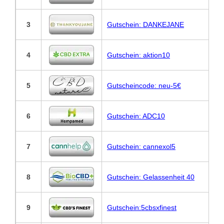
3
Gutschein: DANKEJANE
4
Gutschein: aktion10
5
Gutscheincode: neu-5€
6
Gutschein: ADC10
7
Gutschein: cannexol5
8
Gutschein: Gelassenheit 40
9
Gutschein:5cbsxfinest