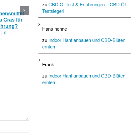
zu
CBD Öl Test & Erfahrungen – CBD Öl
Testsieger!
bensmittel
Studie: Vollspektrum
Neue Cannabinoide
s Gras für
CBD bei Epilepsie
Terpene: Behörden
ährung?
wirksamer als Hanf
wollen Hanf Forschu
Hans henne
Isolate!
|
0
August 5th, 2022
|
0
Kommentare
August 7th, 2022
|
0
zu
Indoor Hanf anbauen und CBD-Blüten
Kommentare
ernten
Frank
zu
Indoor Hanf anbauen und CBD-Blüten
ernten