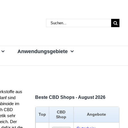
Suche
nach:
Anwendungsgebiete
rkstoffe aus
Beste CBD Shops - August 2026
anf sind
binoide im
ch CBD
CBD
Top
Angebote
tik sehr
Shop
reich. Der
dafür ist die