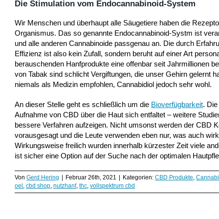
Die Stimulation vom Endocannabinoid-System
Wir Menschen und überhaupt alle Säugetiere haben die Rezeptor
Organismus. Das so genannte Endocannabinoid-Systm ist veran
und alle anderen Cannabinoide passgenau an. Die durch Erfahr
Effizienz ist also kein Zufall, sondern beruht auf einer Art per
berauschenden Hanfprodukte eine offenbar seit Jahrmillionen b
von Tabak sind schlicht Vergiftungen, die unser Gehirn gelernt h
niemals als Medizin empfohlen, Cannabidiol jedoch sehr wohl.
An dieser Stelle geht es schließlich um die
Bioverfügbarkeit
. Die
Aufnahme von CBD über die Haut sich entfaltet – weitere Studi
bessere Verfahren aufzeigen. Nicht umsonst werden der CBD Ko
vorausgesagt und die Leute verwenden eben nur, was auch wirk
Wirkungsweise freilich wurden innerhalb kürzester Zeit viele 
ist sicher eine Option auf der Suche nach der optimalen Hautpfl
Von
Gerd Hering
|
Februar 26th, 2021
|
Kategorien:
CBD Produkte
,
Cannabi
oel
,
cbd shop
,
nutzhanf
,
thc
,
vollspektrum cbd