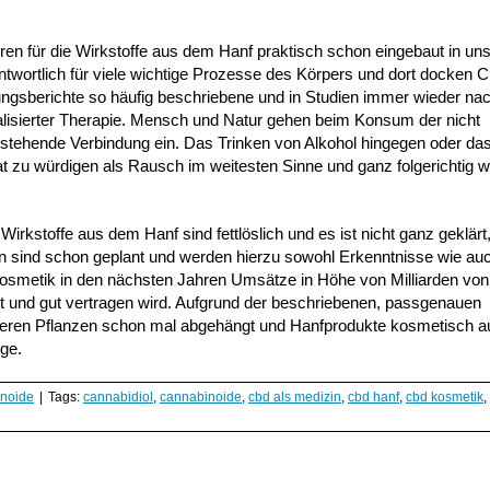
en für die Wirkstoffe aus dem Hanf praktisch schon eingebaut in un
twortlich für viele wichtige Prozesse des Körpers und dort docken
ungsberichte so häufig beschriebene und in Studien immer wieder n
sonalisierter Therapie. Mensch und Natur gehen beim Konsum der nicht
estehende Verbindung ein. Das Trinken von Alkohol hingegen oder d
at zu würdigen als Rausch im weitesten Sinne und ganz folgerichtig w
 Wirkstoffe aus dem Hanf sind fettlöslich und es ist nicht ganz geklärt
en sind schon geplant und werden hierzu sowohl Erkenntnisse wie au
smetik in den nächsten Jahren Umsätze in Höhe von Milliarden von
t und gut vertragen wird. Aufgrund der beschriebenen, passgenauen
anderen Pflanzen schon mal abgehängt und Hanfprodukte kosmetisch 
ege.
noide
|
Tags:
cannabidiol
,
cannabinoide
,
cbd als medizin
,
cbd hanf
,
cbd kosmetik
,