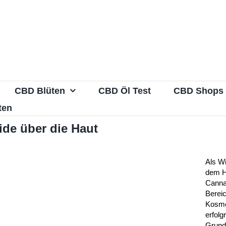
CBD Blüten
CBD Öl Test
CBD Shops
ten
de über die Haut
Als Wi
dem H
Canna
Berei
Kosme
erfolg
Grund 