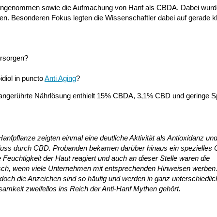
erangenommen sowie die Aufmachung von Hanf als CBDA. Dabei wurd
aben. Besonderen Fokus legten die Wissenschaftler dabei auf gerade 
ersorgen?
diol in puncto
Anti Aging
?
für angerührte Nährlösung enthielt 15% CBDA, 3,1% CBD und geringe 
 Hanfpflanze zeigten einmal eine deutliche Aktivität als Antioxidanz un
Einfluss durch CBD. Probanden bekamen darüber hinaus ein spezielles
 Feuchtigkeit der Haut reagiert und auch an dieser Stelle waren die
falsch, wenn viele Unternehmen mit entsprechenden Hinweisen werben
 doch die Anzeichen sind so häufig und werden in ganz unterschiedli
samkeit zweifellos ins Reich der Anti-Hanf Mythen gehört.