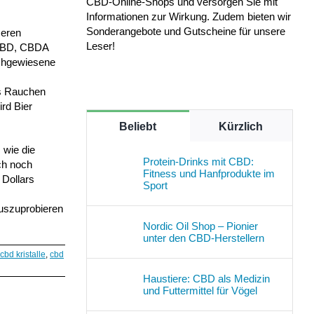
CBD-Online-Shops und versorgen Sie mit
Informationen zur Wirkung. Zudem bieten wir
Sonderangebote und Gutscheine für unsere
seren
Leser!
 CBD, CBDA
achgewiesene
as Rauchen
ird Bier
Beliebt
Kürzlich
, wie die
Protein-Drinks mit CBD:
ch noch
Fitness und Hanfprodukte im
 Dollars
Sport
auszuprobieren
Nordic Oil Shop – Pionier
unter den CBD-Herstellern
cbd kristalle
,
cbd
Haustiere: CBD als Medizin
und Futtermittel für Vögel