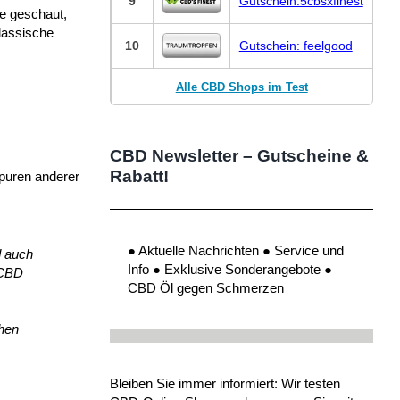
9
Gutschein:5cbsxfinest
e geschaut,
klassische
10
Gutschein: feelgood
Alle CBD Shops im Test
CBD Newsletter – Gutscheine &
Rabatt!
Spuren anderer
● Aktuelle Nachrichten ● Service und
d auch
Info ● Exklusive Sonderangebote ●
 CBD
CBD Öl gegen Schmerzen
.
chen
Bleiben Sie immer informiert: Wir testen