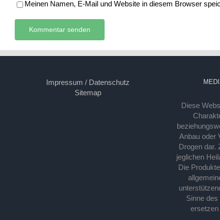
Meinen Namen, E-Mail und Website in diesem Browser speich
Impressum / Datenschutz
MEDI
Sitemap
Diese Webse
Charakte
beziehungsw
Anbau oder Ve
Drogen dar. 
jeglichen Hei
Die Produkt
allgemein
unterstützen
Sinne des
ersetzen