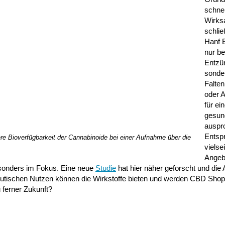
schnel
Wirks
schlie
Hanf E
nur be
Entzü
sonde
Falte
oder A
für ein
gesun
auspro
Entsp
re Bioverfügbarkeit der Cannabinoide bei einer Aufnahme über die
vielsei
Angeb
besonders im Fokus. Eine neue
Studie
hat hier näher geforscht und die
eutischen Nutzen können die Wirkstoffe bieten und werden CBD Shop
u ferner Zukunft?