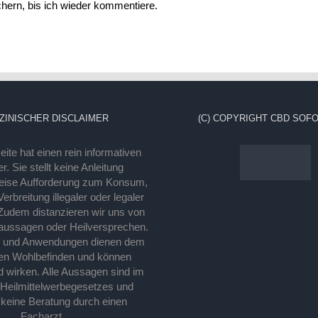
ern, bis ich wieder kommentiere.
ZINISCHER DISCLAIMER
(C) COPYRIGHT CBD SOFO
ite hat einen rein informativen
r. Sie stellt keine Anleitung
eise Aufforderung zum Konsum,
rbreitung illegaler oder legaler
Zudem distanzieren wir uns von
laussagen oder Heilversprechen.
e und Anwendungen dienen dem
en Wohlbefinden und können
d wirken. Alle Aussagen sind im
 Heilmittelwerbegesetzes und
 keine Beratung durch einen
Facharzt.