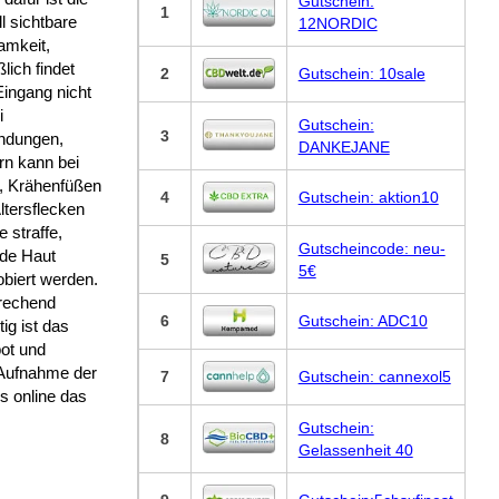
Gutschein:
1
l sichtbare
12NORDIC
amkeit,
ßlich findet
2
Gutschein: 10sale
ingang nicht
i
Gutschein:
3
ndungen,
DANKEJANE
rn kann bei
n, Krähenfüßen
4
Gutschein: aktion10
ltersflecken
e straffe,
Gutscheincode: neu-
de Haut
5
5€
biert werden.
rechend
6
Gutschein: ADC10
tig ist das
ot und
 Aufnahme der
7
Gutschein: cannexol5
s online das
Gutschein:
8
Gelassenheit 40