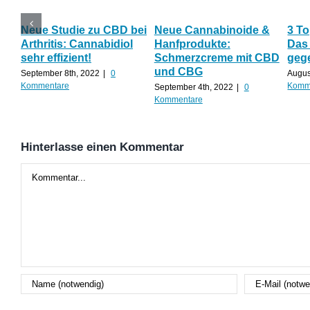
Neue Studie zu CBD bei
Neue Cannabinoide &
3 To
Arthritis: Cannabidiol
Hanfprodukte:
Das
sehr effizient!
Schmerzcreme mit CBD
geg
und CBG
September 8th, 2022
|
0
Augus
Kommentare
Komm
September 4th, 2022
|
0
Kommentare
Hinterlasse einen Kommentar
Kommentar