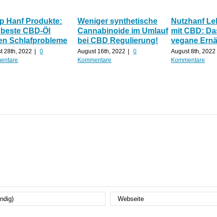
p Hanf Produkte:
Weniger synthetische
Nutzhanf Le
 beste CBD-Öl
Cannabinoide im Umlauf
mit CBD: Da
en Schlafprobleme
bei CBD Regulierung!
vegane Ern
t 28th, 2022
|
0
August 16th, 2022
|
0
August 8th, 2022
entare
Kommentare
Kommentare