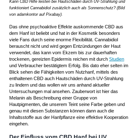
Kann CBD Hilfe leisten bei Hautschäden durch UV-Strahlung und
funktioniert Cannabidiol zusätzlich auch als Sonnenschutz? (Bild
von adamkontor auf Pixabay).
Das ohne psychoaktive Effekte auskommende CBD aus
dem Hanf ist beliebt und hat in der Kosmetik besonders
viele Fans durch seine enorme Flexibilität. Cannabidiol
berauscht nicht und wird gegen Entzündungen der Haut
verwendet, das kann vom Ekzem bis zur dauerhaften
trockenen, gereizten Epidermis reichen mit durch
Studien
und Verbraucher bestätigtem Erfolg. Bis dato eher selten im
Blick sehen die Fähigkeiten vom Nutzhanf, mittels des
enthaltenen CBD auch Hautschäden durch UV-Strahlung
zu lindern und das wollen wir uns anhand aktueller
Untersuchungen mal ansehen. Zauberwort ist hier das
Melanin als Beschreibung einer Gruppe von
Hautpigmenten, die unserem Teint seine Farbe geben und
genau mit diesen Substanzen können dann auch die
Inhaltsstoffe aus der Hanfpflanze eine effektive Kooperation
eingehen.
Der Einfluss vom CBD Hanf bei UV