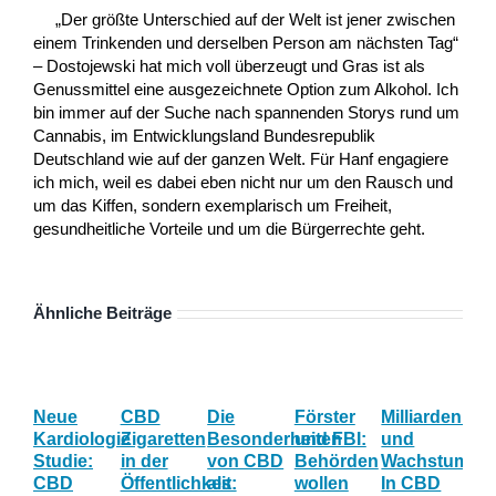
„Der größte Unterschied auf der Welt ist jener zwischen
einem Trinkenden und derselben Person am nächsten Tag“
– Dostojewski hat mich voll überzeugt und Gras ist als
Genussmittel eine ausgezeichnete Option zum Alkohol. Ich
bin immer auf der Suche nach spannenden Storys rund um
Cannabis, im Entwicklungsland Bundesrepublik
Deutschland wie auf der ganzen Welt. Für Hanf engagiere
ich mich, weil es dabei eben nicht nur um den Rausch und
um das Kiffen, sondern exemplarisch um Freiheit,
gesundheitliche Vorteile und um die Bürgerrechte geht.
Ähnliche Beiträge
Neue
CBD
Die
Förster
Milliardenum
Ka
Kardiologie
Zigaretten
Besonderheiten
und FBI:
und
Wi
Studie:
in der
von CBD
Behörden
Wachstum:
hil
CBD
Öffentlichkeit:
als
wollen
In CBD
ist