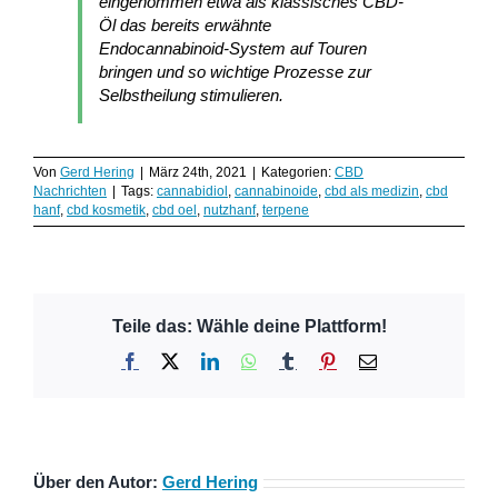
eingenommen etwa als klassisches CBD-
Öl das bereits erwähnte
Endocannabinoid-System auf Touren
bringen und so wichtige Prozesse zur
Selbstheilung stimulieren.
Von
Gerd Hering
|
März 24th, 2021
|
Kategorien:
CBD
Nachrichten
|
Tags:
cannabidiol
,
cannabinoide
,
cbd als medizin
,
cbd
hanf
,
cbd kosmetik
,
cbd oel
,
nutzhanf
,
terpene
Teile das: Wähle deine Plattform!
Facebook
X
LinkedIn
WhatsApp
Tumblr
Pinterest
E-
Mail
Über den Autor:
Gerd Hering