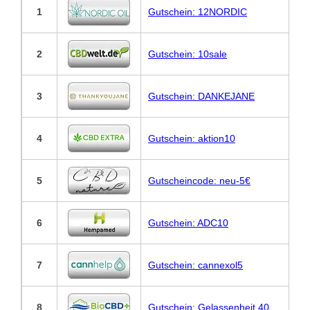
1
Gutschein: 12NORDIC
2
Gutschein: 10sale
3
Gutschein: DANKEJANE
4
Gutschein: aktion10
5
Gutscheincode: neu-5€
6
Gutschein: ADC10
7
Gutschein: cannexol5
8
Gutschein: Gelassenheit 40