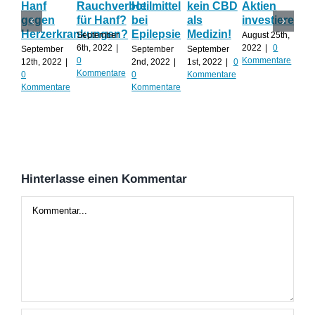
Hanf
Rauchverbot
Heilmittel
kein CBD
Aktien
Ha
gegen
für Hanf?
bei
als
investieren?
na
Herzerkrankungen?
Epilepsie
Medizin!
vie
September
August 25th,
Al
6th, 2022
|
2022
|
0
September
September
September
0
Kommentare
12th, 2022
|
2nd, 2022
|
1st, 2022
|
0
Augu
Kommentare
0
0
Kommentare
202
Kommentare
Kommentare
Kom
Hinterlasse einen Kommentar
Kommentar