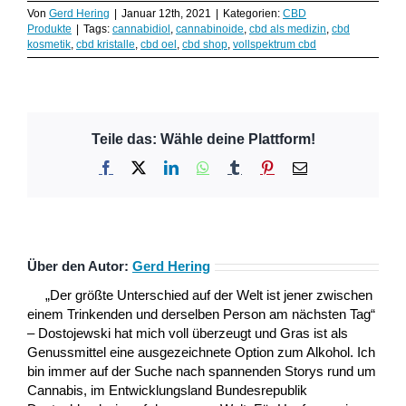
Von
Gerd Hering
|
Januar 12th, 2021
|
Kategorien:
CBD
Produkte
|
Tags:
cannabidiol
,
cannabinoide
,
cbd als medizin
,
cbd
kosmetik
,
cbd kristalle
,
cbd oel
,
cbd shop
,
vollspektrum cbd
Teile das: Wähle deine Plattform!
Facebook
X
LinkedIn
WhatsApp
Tumblr
Pinterest
E-
Mail
Über den Autor:
Gerd Hering
„Der größte Unterschied auf der Welt ist jener zwischen
einem Trinkenden und derselben Person am nächsten Tag“
– Dostojewski hat mich voll überzeugt und Gras ist als
Genussmittel eine ausgezeichnete Option zum Alkohol. Ich
bin immer auf der Suche nach spannenden Storys rund um
Cannabis, im Entwicklungsland Bundesrepublik