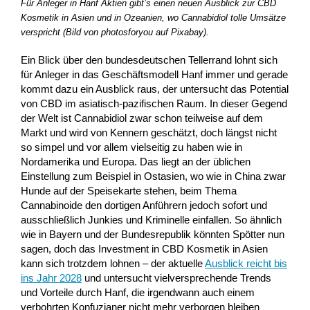
Für Anleger in Hanf Aktien gibt’s einen neuen Ausblick zur CBD
Kosmetik in Asien und in Ozeanien, wo Cannabidiol tolle Umsätze
verspricht (Bild von photosforyou auf Pixabay).
Ein Blick über den bundesdeutschen Tellerrand lohnt sich
für Anleger in das Geschäftsmodell Hanf immer und gerade
kommt dazu ein Ausblick raus, der untersucht das Potential
von CBD im asiatisch-pazifischen Raum. In dieser Gegend
der Welt ist Cannabidiol zwar schon teilweise auf dem
Markt und wird von Kennern geschätzt, doch längst nicht
so simpel und vor allem vielseitig zu haben wie in
Nordamerika und Europa. Das liegt an der üblichen
Einstellung zum Beispiel in Ostasien, wo wie in China zwar
Hunde auf der Speisekarte stehen, beim Thema
Cannabinoide den dortigen Anführern jedoch sofort und
ausschließlich Junkies und Kriminelle einfallen. So ähnlich
wie in Bayern und der Bundesrepublik könnten Spötter nun
sagen, doch das Investment in CBD Kosmetik in Asien
kann sich trotzdem lohnen – der aktuelle
Ausblick reicht bis
ins Jahr 2028
und untersucht vielversprechende Trends
und Vorteile durch Hanf, die irgendwann auch einem
verbohrten Konfuzianer nicht mehr verborgen bleiben