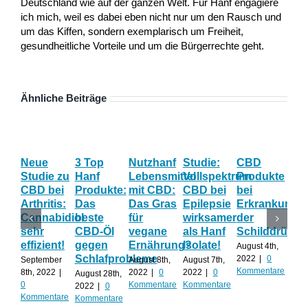
Deutschland wie auf der ganzen Welt. Für Hanf engagiere
ich mich, weil es dabei eben nicht nur um den Rausch und
um das Kiffen, sondern exemplarisch um Freiheit,
gesundheitliche Vorteile und um die Bürgerrechte geht.
Ähnliche Beiträge
Neue
3 Top
Nutzhanf
Studie:
CBD
CB
Studie zu
Hanf
Lebensmittel
Vollspektrum
Produkte
Blü
CBD bei
Produkte:
mit CBD:
CBD bei
bei
Onl
Arthritis:
Das
Das Gras
Epilepsie
Erkrankunge
Sh
Cannabidiol
beste
für
wirksamer
der
ka
sehr
CBD-Öl
vegane
als Hanf
Schilddrüse
od
effizient!
gegen
Ernährung?
Isolate!
sel
August 4th,
Schlafprobleme
an
2022
|
0
September
August 8th,
August 7th,
Kommentare
8th, 2022
|
2022
|
0
2022
|
0
August 28th,
Juli 
0
Kommentare
Kommentare
2022
|
0
202
Kommentare
Kommentare
Kom