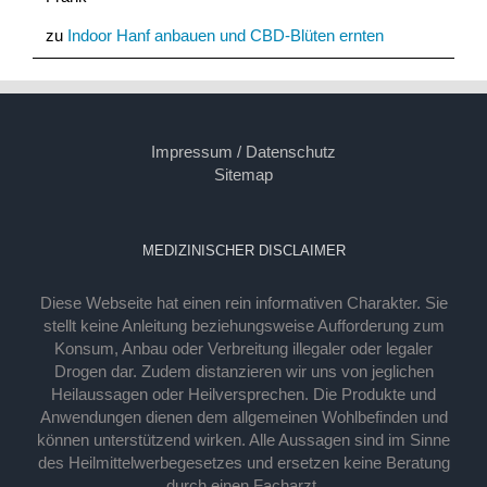
zu
Indoor Hanf anbauen und CBD-Blüten ernten
Impressum / Datenschutz
Sitemap
MEDIZINISCHER DISCLAIMER
Diese Webseite hat einen rein informativen Charakter. Sie
stellt keine Anleitung beziehungsweise Aufforderung zum
Konsum, Anbau oder Verbreitung illegaler oder legaler
Drogen dar. Zudem distanzieren wir uns von jeglichen
Heilaussagen oder Heilversprechen. Die Produkte und
Anwendungen dienen dem allgemeinen Wohlbefinden und
können unterstützend wirken. Alle Aussagen sind im Sinne
des Heilmittelwerbegesetzes und ersetzen keine Beratung
durch einen Facharzt.