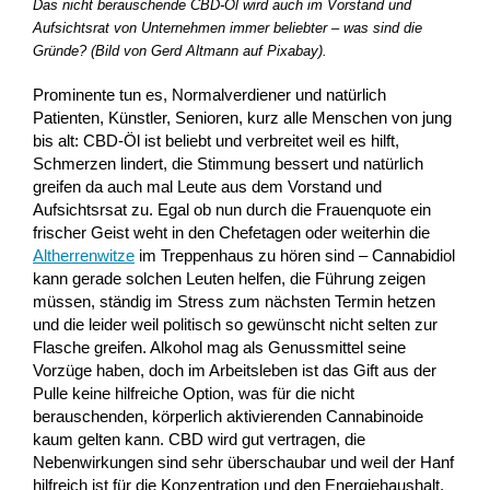
Das nicht berauschende CBD-Öl wird auch im Vorstand und
Aufsichtsrat von Unternehmen immer beliebter – was sind die
Gründe? (Bild von Gerd Altmann auf Pixabay).
Prominente tun es, Normalverdiener und natürlich
Patienten, Künstler, Senioren, kurz alle Menschen von jung
bis alt: CBD-Öl ist beliebt und verbreitet weil es hilft,
Schmerzen lindert, die Stimmung bessert und natürlich
greifen da auch mal Leute aus dem Vorstand und
Aufsichtsrsat zu. Egal ob nun durch die Frauenquote ein
frischer Geist weht in den Chefetagen oder weiterhin die
Altherrenwitze
im Treppenhaus zu hören sind – Cannabidiol
kann gerade solchen Leuten helfen, die Führung zeigen
müssen, ständig im Stress zum nächsten Termin hetzen
und die leider weil politisch so gewünscht nicht selten zur
Flasche greifen. Alkohol mag als Genussmittel seine
Vorzüge haben, doch im Arbeitsleben ist das Gift aus der
Pulle keine hilfreiche Option, was für die nicht
berauschenden, körperlich aktivierenden Cannabinoide
kaum gelten kann. CBD wird gut vertragen, die
Nebenwirkungen sind sehr überschaubar und weil der Hanf
hilfreich ist für die Konzentration und den Energiehaushalt,