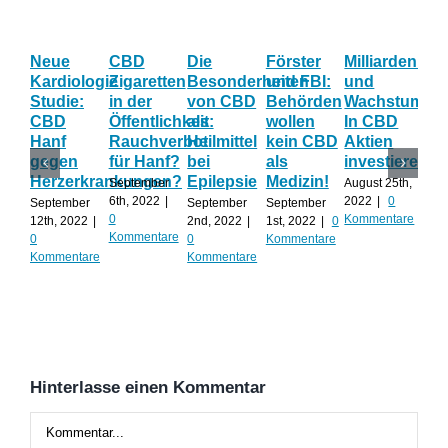
Neue
CBD
Die
Förster
Milliardenum
Ka
Kardiologie
Zigaretten
Besonderheiten
und FBI:
und
Wi
Studie:
in der
von CBD
Behörden
Wachstum:
hil
CBD
Öffentlichkeit:
als
wollen
In CBD
ist
Hanf
Rauchverbot
Heilmittel
kein CBD
Aktien
Ha
gegen
für Hanf?
bei
als
investieren?
na
Herzerkrankungen?
Epilepsie
Medizin!
vie
September
August 25th,
Al
6th, 2022
|
2022
|
0
September
September
September
0
Kommentare
12th, 2022
|
2nd, 2022
|
1st, 2022
|
0
Augu
Kommentare
0
0
Kommentare
202
Kommentare
Kommentare
Kom
Hinterlasse einen Kommentar
Kommentar