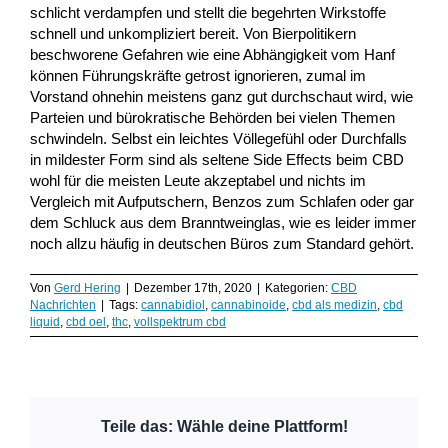
schlicht verdampfen und stellt die begehrten Wirkstoffe
schnell und unkompliziert bereit. Von Bierpolitikern
beschworene Gefahren wie eine Abhängigkeit vom Hanf
können Führungskräfte getrost ignorieren, zumal im
Vorstand ohnehin meistens ganz gut durchschaut wird, wie
Parteien und bürokratische Behörden bei vielen Themen
schwindeln. Selbst ein leichtes Völlegefühl oder Durchfalls
in mildester Form sind als seltene Side Effects beim CBD
wohl für die meisten Leute akzeptabel und nichts im
Vergleich mit Aufputschern, Benzos zum Schlafen oder gar
dem Schluck aus dem Branntweinglas, wie es leider immer
noch allzu häufig in deutschen Büros zum Standard gehört.
Von
Gerd Hering
|
Dezember 17th, 2020
|
Kategorien:
CBD
Nachrichten
|
Tags:
cannabidiol
,
cannabinoide
,
cbd als medizin
,
cbd
liquid
,
cbd oel
,
thc
,
vollspektrum cbd
Teile das: Wähle deine Plattform!