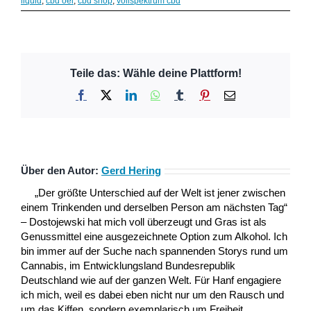
liquid
,
cbd oel
,
cbd shop
,
vollspektrum cbd
Teile das: Wähle deine Plattform!
Facebook
X
LinkedIn
WhatsApp
Tumblr
Pinterest
E-
Mail
Über den Autor:
Gerd Hering
„Der größte Unterschied auf der Welt ist jener zwischen
einem Trinkenden und derselben Person am nächsten Tag“
– Dostojewski hat mich voll überzeugt und Gras ist als
Genussmittel eine ausgezeichnete Option zum Alkohol. Ich
bin immer auf der Suche nach spannenden Storys rund um
Cannabis, im Entwicklungsland Bundesrepublik
Deutschland wie auf der ganzen Welt. Für Hanf engagiere
ich mich, weil es dabei eben nicht nur um den Rausch und
um das Kiffen, sondern exemplarisch um Freiheit,