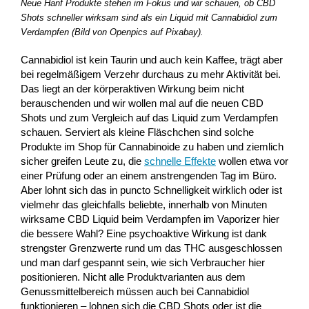
Neue Hanf Produkte stehen im Fokus und wir schauen, ob CBD
Shots schneller wirksam sind als ein Liquid mit Cannabidiol zum
Verdampfen (Bild von Openpics auf Pixabay).
Cannabidiol ist kein Taurin und auch kein Kaffee, trägt aber
bei regelmäßigem Verzehr durchaus zu mehr Aktivität bei.
Das liegt an der körperaktiven Wirkung beim nicht
berauschenden und wir wollen mal auf die neuen CBD
Shots und zum Vergleich auf das Liquid zum Verdampfen
schauen. Serviert als kleine Fläschchen sind solche
Produkte im Shop für Cannabinoide zu haben und ziemlich
sicher greifen Leute zu, die
schnelle Effekte
wollen etwa vor
einer Prüfung oder an einem anstrengenden Tag im Büro.
Aber lohnt sich das in puncto Schnelligkeit wirklich oder ist
vielmehr das gleichfalls beliebte, innerhalb von Minuten
wirksame CBD Liquid beim Verdampfen im Vaporizer hier
die bessere Wahl? Eine psychoaktive Wirkung ist dank
strengster Grenzwerte rund um das THC ausgeschlossen
und man darf gespannt sein, wie sich Verbraucher hier
positionieren. Nicht alle Produktvarianten aus dem
Genussmittelbereich müssen auch bei Cannabidiol
funktionieren – lohnen sich die CBD Shots oder ist die