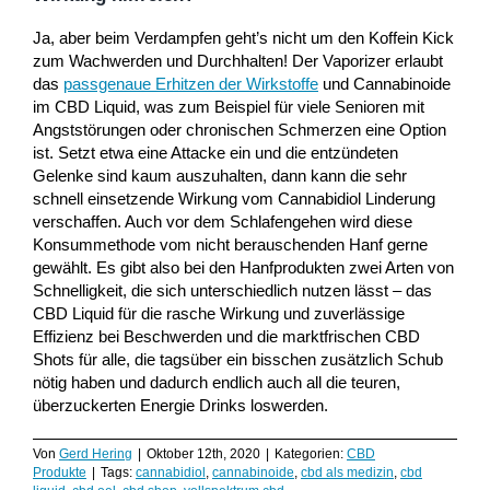
Ja, aber beim Verdampfen geht’s nicht um den Koffein Kick
zum Wachwerden und Durchhalten! Der Vaporizer erlaubt
das
passgenaue Erhitzen der Wirkstoffe
und Cannabinoide
im CBD Liquid, was zum Beispiel für viele Senioren mit
Angststörungen oder chronischen Schmerzen eine Option
ist. Setzt etwa eine Attacke ein und die entzündeten
Gelenke sind kaum auszuhalten, dann kann die sehr
schnell einsetzende Wirkung vom Cannabidiol Linderung
verschaffen. Auch vor dem Schlafengehen wird diese
Konsummethode vom nicht berauschenden Hanf gerne
gewählt. Es gibt also bei den Hanfprodukten zwei Arten von
Schnelligkeit, die sich unterschiedlich nutzen lässt – das
CBD Liquid für die rasche Wirkung und zuverlässige
Effizienz bei Beschwerden und die marktfrischen CBD
Shots für alle, die tagsüber ein bisschen zusätzlich Schub
nötig haben und dadurch endlich auch all die teuren,
überzuckerten Energie Drinks loswerden.
Von
Gerd Hering
|
Oktober 12th, 2020
|
Kategorien:
CBD
Produkte
|
Tags:
cannabidiol
,
cannabinoide
,
cbd als medizin
,
cbd