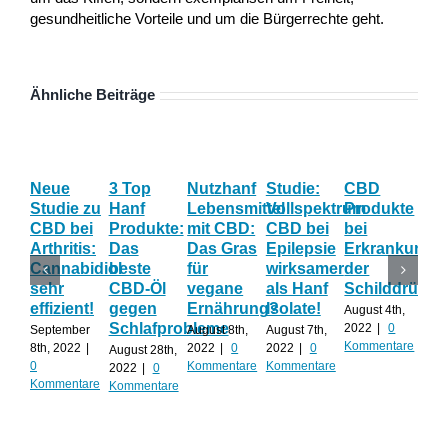
gesundheitliche Vorteile und um die Bürgerrechte geht.
Ähnliche Beiträge
Neue
3 Top
Nutzhanf
Studie:
CBD
CB
Studie zu
Hanf
Lebensmittel
Vollspektrum
Produkte
Blü
CBD bei
Produkte:
mit CBD:
CBD bei
bei
Onl
Arthritis:
Das
Das Gras
Epilepsie
Erkrankunge
Sh
Cannabidiol
beste
für
wirksamer
der
ka
sehr
CBD-Öl
vegane
als Hanf
Schilddrüse
od
effizient!
gegen
Ernährung?
Isolate!
sel
August 4th,
Schlafprobleme
an
2022
|
0
September
August 8th,
August 7th,
Kommentare
8th, 2022
|
2022
|
0
2022
|
0
August 28th,
Juli 
0
Kommentare
Kommentare
2022
|
0
202
Kommentare
Kommentare
Kom