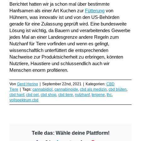
Berichtet hatten wir ja schon mal über bestimmte
Hanfsamen als einer Art Kuchen zur
Fütterung
von
Hühnern, was innovativ ist und von den US-Behörden
gerade für eine Zulassung geprüft wird. Eine bundesweite
Lösung ist wichtig, da Bauern und verarbeitendes Gewerbe
jedes Mal an einer Landesgrenze andere Regeln zum
Nutzhanf für Tiere vorfinden und wenn es gelingt,
wissenschaftlich unterfüttert die entsprechenden
Nachweise zur Produktsicherheit zu erbringen, könnten
Nutztiere, Haustiere und schlussendlich auch wir
Menschen enorm profitieren.
Von
Gerd Hering
|
September 22nd, 2021
|
Kategorien:
CBD
Tiere
|
Tags:
cannabidiol
,
cannabinoide
,
cbd als medizin
,
cbd blüten
,
cbd hanf
,
cbd oel
,
cbd shop
,
cbd tiere
,
nutzhanf
,
terpene
,
thc
,
vollspektrum cbd
Teile das: Wähle deine Plattform!