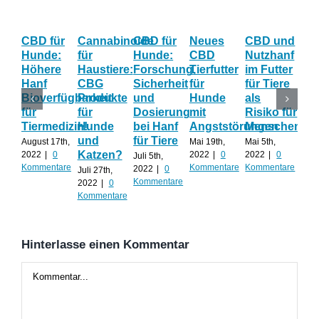
CBD für
Cannabinoide
CBD für
Neues
CBD und
CB
Hunde:
für
Hunde:
CBD
Nutzhanf
Hau
Höhere
Haustiere:
Forschung,
Tierfutter
im Futter
Hil
Hanf
CBG
Sicherheit
für
für Tiere
ge
Bioverfügbarkeit
Produkte
und
Hunde
als
Str
für
für
Dosierung
mit
Risiko für
un
Tiermedizin!
Hunde
bei Hanf
Angststörungen
Menschen?
Än
und
für Tiere
August 17th,
Mai 19th,
Mai 5th,
April
Katzen?
2022
|
0
2022
|
0
2022
|
0
202
Juli 5th,
Kommentare
Kommentare
Kommentare
Kom
2022
|
0
Juli 27th,
Kommentare
2022
|
0
Kommentare
Hinterlasse einen Kommentar
Kommentar