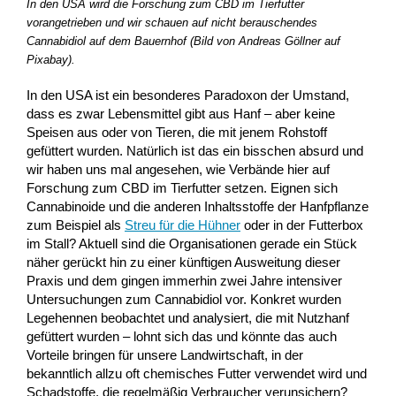
In den USA wird die Forschung zum CBD im Tierfutter
vorangetrieben und wir schauen auf nicht berauschendes
Cannabidiol auf dem Bauernhof (Bild von Andreas Göllner auf
Pixabay).
In den USA ist ein besonderes Paradoxon der Umstand,
dass es zwar Lebensmittel gibt aus Hanf – aber keine
Speisen aus oder von Tieren, die mit jenem Rohstoff
gefüttert wurden. Natürlich ist das ein bisschen absurd und
wir haben uns mal angesehen, wie Verbände hier auf
Forschung zum CBD im Tierfutter setzen. Eignen sich
Cannabinoide und die anderen Inhaltsstoffe der Hanfpflanze
zum Beispiel als
Streu für die Hühner
oder in der Futterbox
im Stall? Aktuell sind die Organisationen gerade ein Stück
näher gerückt hin zu einer künftigen Ausweitung dieser
Praxis und dem gingen immerhin zwei Jahre intensiver
Untersuchungen zum Cannabidiol vor. Konkret wurden
Legehennen beobachtet und analysiert, die mit Nutzhanf
gefüttert wurden – lohnt sich das und könnte das auch
Vorteile bringen für unsere Landwirtschaft, in der
bekanntlich allzu oft chemisches Futter verwendet wird und
Schadstoffe, die regelmäßig Verbraucher verunsichern?