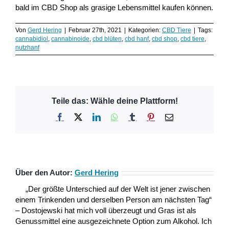
bald im CBD Shop als grasige Lebensmittel kaufen können.
Von
Gerd Hering
|
Februar 27th, 2021
|
Kategorien:
CBD Tiere
|
Tags:
cannabidiol
,
cannabinoide
,
cbd blüten
,
cbd hanf
,
cbd shop
,
cbd tiere
,
nutzhanf
Teile das: Wähle deine Plattform!
Facebook
X
LinkedIn
WhatsApp
Tumblr
Pinterest
E-
Mail
Über den Autor:
Gerd Hering
„Der größte Unterschied auf der Welt ist jener zwischen
einem Trinkenden und derselben Person am nächsten Tag“
– Dostojewski hat mich voll überzeugt und Gras ist als
Genussmittel eine ausgezeichnete Option zum Alkohol. Ich