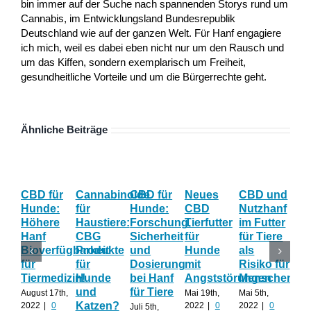
bin immer auf der Suche nach spannenden Storys rund um
Cannabis, im Entwicklungsland Bundesrepublik
Deutschland wie auf der ganzen Welt. Für Hanf engagiere
ich mich, weil es dabei eben nicht nur um den Rausch und
um das Kiffen, sondern exemplarisch um Freiheit,
gesundheitliche Vorteile und um die Bürgerrechte geht.
Ähnliche Beiträge
CBD für
Cannabinoide
CBD für
Neues
CBD und
CB
Hunde:
für
Hunde:
CBD
Nutzhanf
Hau
Höhere
Haustiere:
Forschung,
Tierfutter
im Futter
Hil
Hanf
CBG
Sicherheit
für
für Tiere
ge
Bioverfügbarkeit
Produkte
und
Hunde
als
Str
für
für
Dosierung
mit
Risiko für
un
Tiermedizin!
Hunde
bei Hanf
Angststörungen
Menschen?
Än
und
für Tiere
August 17th,
Mai 19th,
Mai 5th,
April
Katzen?
2022
|
0
2022
|
0
2022
|
0
202
Juli 5th,