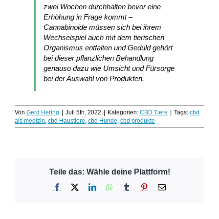
zwei Wochen durchhalten bevor eine
Erhöhung in Frage kommt –
Cannabinoide müssen sich bei ihrem
Wechselspiel auch mit dem tierischen
Organismus entfalten und Geduld gehört
bei dieser pflanzlichen Behandlung
genauso dazu wie Umsicht und Fürsorge
bei der Auswahl von Produkten.
Von
Gerd Hering
|
Juli 5th, 2022
|
Kategorien:
CBD Tiere
|
Tags:
cbd
als medizin
,
cbd Haustiere
,
cbd Hunde
,
cbd produkte
Teile das: Wähle deine Plattform!
Facebook
X
LinkedIn
WhatsApp
Tumblr
Pinterest
E-
Mail