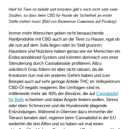
Hanf für Tiere ist beliebt und trotzdem gibt’s noch nicht sehr viele
Studien, so dass beim CBD für Hunde die Sicherheit an erster
Stelle stehen muss (Bild von Валентин Симеонов auf Pixabay).
Immer mehr Menschen geben nicht berauschende
Hanfprodukte mit CBD auch an die Tiere zu Hause, egal ob
die nun auf dem Sofa liegen oder im Stall grunzen.
Haustiere und Nutztiere haben genau wie wir Menschen ein
Endocannabinoid-System und könnten demnach von einer
Stimulierung durch Cannabinoide profitieren. Allzu
unkritisch Gras füttern ist aber nicht ratsam, da die
Kreaturen nun mal ein anderes Gehirn haben und zum
Beispiel auch auf sehr geringe Anteile THC im Vollspektrum
CBD-Öl negativ reagieren. Bei Umfragen sind es
mittlerweile mehr als 40% der Besitzer, die auf
Cannabidiol
für Bello
schwören und dabei Ängste lindern wollen, Stress
oder eben Schmerzen und die Hundeseele plagende
Entzündungen. Während in Übersee dazu immerhin der
Tierarzt beraten darf, regieren beim Cannabidiol in der EU
weiterhin die drei Affen und so haben wir mal einen