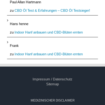
Paul Allan Hartmann
zu
CBD Öl Test & Erfahrungen – CBD Öl Testsieger!
Hans henne
zu
Indoor Hanf anbauen und CBD-Blüten ernten
Frank
zu
Indoor Hanf anbauen und CBD-Blüten ernten
Impressum / Datenschutz
Sitemap
MEDIZINISCHER DISCLAIMER