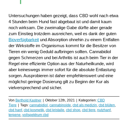
Untersuchungen haben gezeigt, dass CBD wohl nach etwa
4 Stunden beim Hund fast abgebaut ist und damit kaum
noch wirksam. Die zweimalige Gabe dürfte aber gerade
zum Einstieg trotzdem ausreichen, weil es dank der guten
Bioverfügbarkeit
und Absorption ohnehin zu einem Entfalten
der Wirkstoffe im Organismus kommt für die Besitzer von
Tieren ein wenig Geduld aufbringen sollten. Cannabidiol
gegen Schmerzen und bei Arthritis ist auch beim Tier in der
Regel eine effiziente Option aus der Naturheilkunde, wird
aber keineswegs immer sofort für die absolute Entlastung
sorgen. Ausprobieren ist daher empfehlenswert und eine
möglichst geringe Dosierung gilt zu Beginn der Kur als
vielversprechend und sicher.
Von
Berthold Kastner
|
Oktober 12th, 2021
|
Kategorien:
CBD
Tiere
|
Tags:
cannabidiol
,
cannabinoide
,
cbd als medizin
,
cbd blüten
,
cbd hanf
,
cbd kosmetik
,
cbd kristalle
,
cbd shop
,
cbd tiere
,
nutzhanf
,
terpene
,
vollspektrum cbd