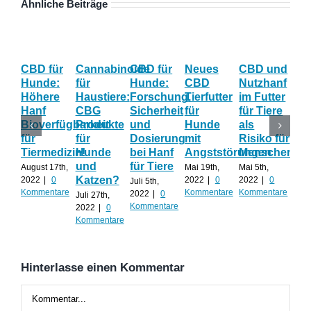
Ähnliche Beiträge
CBD für
Cannabinoide
CBD für
Neues
CBD und
CB
Hunde:
für
Hunde:
CBD
Nutzhanf
Hau
Höhere
Haustiere:
Forschung,
Tierfutter
im Futter
Hil
Hanf
CBG
Sicherheit
für
für Tiere
ge
Bioverfügbarkeit
Produkte
und
Hunde
als
Str
für
für
Dosierung
mit
Risiko für
un
Tiermedizin!
Hunde
bei Hanf
Angststörungen
Menschen?
Än
und
für Tiere
August 17th,
Mai 19th,
Mai 5th,
April
Katzen?
2022
|
0
2022
|
0
2022
|
0
202
Juli 5th,
Kommentare
Kommentare
Kommentare
Kom
2022
|
0
Juli 27th,
Kommentare
2022
|
0
Kommentare
Hinterlasse einen Kommentar
Kommentar