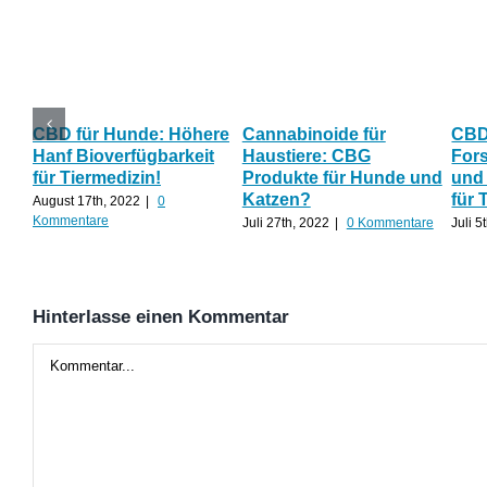
CBD für Hunde: Höhere
Cannabinoide für
CBD
Hanf Bioverfügbarkeit
Haustiere: CBG
Fors
für Tiermedizin!
Produkte für Hunde und
und
Katzen?
für 
August 17th, 2022
|
0
Kommentare
Juli 27th, 2022
|
0 Kommentare
Juli 5
Hinterlasse einen Kommentar
Kommentar