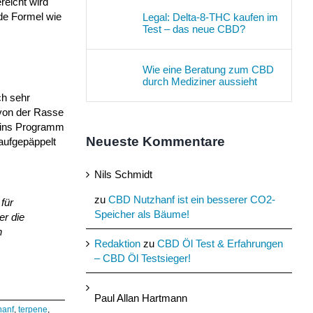
reicht wird
nde Formel wie
Legal: Delta-8-THC kaufen im
Test – das neue CBD?
Wie eine Beratung zum CBD
durch Mediziner aussieht
ch sehr
g von der Rasse
D ins Programm
Neueste Kommentare
aufgepäppelt
Nils Schmidt
zu
CBD Nutzhanf ist ein besserer CO2-
für
Speicher als Bäume!
er die
n
Redaktion
zu
CBD Öl Test & Erfahrungen
– CBD Öl Testsieger!
Paul Allan Hartmann
hanf
,
terpene
,