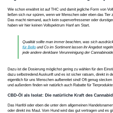
Wie schon erwähnt ist auf THC und damit jegliche Form von Vol
ließen sich nur spüren, wenn wir Menschen oder eben das Tier 
Das macht niemand, auch kein superverfressener oder durstiger
haben wir hier keinen Vollspektrum Hanf am Start.
Qualität sollte man immer beachten, was sich ausdrückt 
für Bello
und Co im Sortiment lassen ihr Angebot regel
jede andere denkbare Verunreinigung der Cannabinoid
Dazu ist die Dosierung möglichst gering zu wählen für den Eins
dazu selbstredend Auskunft und es ist sicher ratsam, direkt in d
eigentlich für uns Menschen aufbereitet sind! Oft genug stecke
und außerdem finden wir natürlich auch Rabatte für Tierprodukte
CBD-Öl als Isolat: Die natürliche Kraft des Cannabid
Das Hanföl oder eben die unter dem allgemeinen Handelsnamen CB
oder direkt ins Maul. Vom Hund wird das gut vertragen und es gib