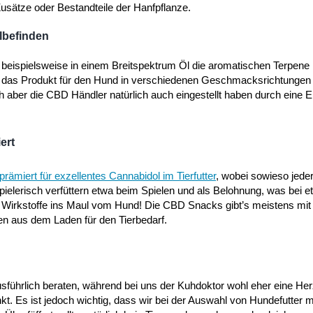
Zusätze oder Bestandteile der Hanfpflanze.
lbefinden
ibt beispielsweise in einem Breitspektrum Öl die aromatischen Terpene
b das Produkt für den Hund in verschiedenen Geschmacksrichtungen 
ch aber die CBD Händler natürlich auch eingestellt haben durch eine 
ert
prämiert für exzellentes Cannabidol im Tierfutter
, wobei sowieso jede
elerisch verfüttern etwa beim Spielen und als Belohnung, was bei e
 der Wirkstoffe ins Maul vom Hund! Die CBD Snacks gibt’s meistens m
en aus dem Laden für den Tierbedarf.
usführlich beraten, während bei uns der Kuhdoktor wohl eher eine He
. Es ist jedoch wichtig, dass wir bei der Auswahl von Hundefutter 