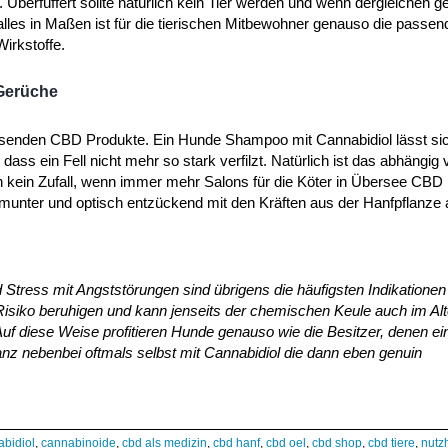
Überfüffert sollte natürlich kein Tier werden und wenn dergleichen ge
alles in Maßen ist für die tierischen Mitbewohner genauso die passe
irkstoffe.
Gerüche
passenden CBD Produkte. Ein Hunde Shampoo mit Cannabidiol lässt si
dass ein Fell nicht mehr so stark verfilzt. Natürlich ist das abhängi
n kein Zufall, wenn immer mehr Salons für die Köter in Übersee CB
 munter und optisch entzückend mit den Kräften aus der Hanfpflanze 
Stress mit Angststörungen sind übrigens die häufigsten Indikationen 
isiko beruhigen und kann jenseits der chemischen Keule auch im Alt
 diese Weise profitieren Hunde genauso wie die Besitzer, denen ei
anz nebenbei oftmals selbst mit Cannabidiol die dann eben genuin
abidiol
,
cannabinoide
,
cbd als medizin
,
cbd hanf
,
cbd oel
,
cbd shop
,
cbd tiere
,
nutz