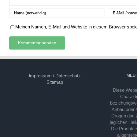
Meinen Namen, E-Mail und Website in diesem Browser speich
Impressum / Datenschutz
MEDI
Sitemap
Diese Webse
Charakte
beziehungsw
Anbau oder Ve
Drogen dar. 
jeglichen Hei
Die Produkt
allgemein