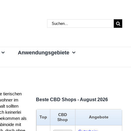
Suche
nach:
Anwendungsgebiete
 tierischen
Beste CBD Shops - August 2026
wohner im
lt sollten
ich keinerlei
CBD
Top
Angebote
bekommen als
Shop
binoide mit
h, doch ohne