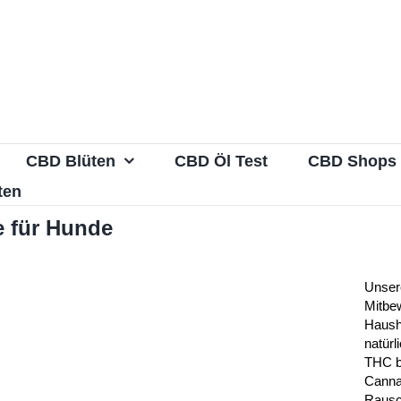
CBD Blüten
CBD Öl Test
CBD Shops
ten
e für Hunde
Unsere
Mitbe
Hausha
natürl
THC 
Canna
Rausc