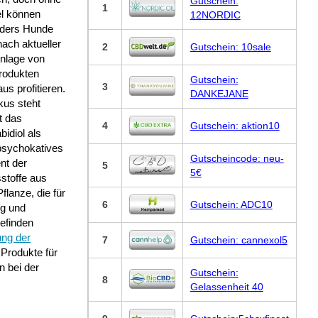
Gutschein:
1
el können
12NORDIC
ders Hunde
ach aktueller
2
Gutschein: 10sale
enlage von
rodukten
Gutschein:
3
us profitieren.
DANKEJANE
kus steht
t das
4
Gutschein: aktion10
idiol als
 psychokatives
Gutscheincode: neu-
t der
5
5€
sstoffe aus
Pflanze, die für
6
Gutschein: ADC10
ng und
efinden
ung der
7
Gutschein: cannexol5
 Produkte für
n bei der
Gutschein:
8
Gelassenheit 40