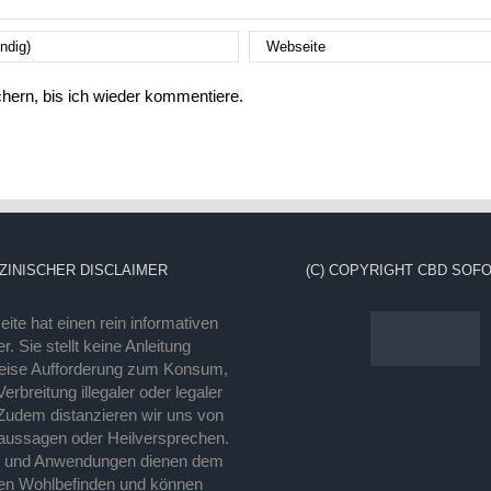
ern, bis ich wieder kommentiere.
ZINISCHER DISCLAIMER
(C) COPYRIGHT CBD SOFO
ite hat einen rein informativen
r. Sie stellt keine Anleitung
eise Aufforderung zum Konsum,
rbreitung illegaler oder legaler
Zudem distanzieren wir uns von
laussagen oder Heilversprechen.
e und Anwendungen dienen dem
en Wohlbefinden und können