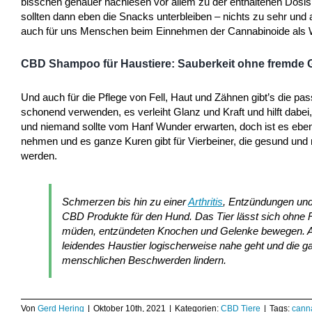
bisschen genauer nachlesen vor allem zu der enthaltenen Dosis. 
sollten dann eben die Snacks unterbleiben – nichts zu sehr und 
auch für uns Menschen beim Einnehmen der Cannabinoide als W
CBD Shampoo für Haustiere: Sauberkeit ohne fremde 
Und auch für die Pflege von Fell, Haut und Zähnen gibt’s die 
schonend verwenden, es verleiht Glanz und Kraft und hilft dabei, 
und niemand sollte vom Hanf Wunder erwarten, doch ist es ebe
nehmen und es ganze Kuren gibt für Vierbeiner, die gesund und
werden.
Schmerzen bis hin zu einer
Arthritis
, Entzündungen und 
CBD Produkte für den Hund. Das Tier lässt sich ohne R
müden, entzündeten Knochen und Gelenke bewegen. Auf
leidendes Haustier logischerweise nahe geht und die g
menschlichen Beschwerden lindern.
Von
Gerd Hering
|
Oktober 10th, 2021
|
Kategorien:
CBD Tiere
|
Tags:
cann