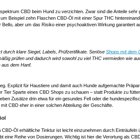
lspektrum CBD beim Hund zu verzichten. Zwar sind die Anteile sehr 
zum Beispiel zehn Flaschen CBD-Öl mit einer Spur THC hintereinande
 Bello, aber um das Risiko einer psychoaktiven Wirkung garantiert 
durch klare Siegel, Labels, Prüfzertifikate. Seriöse
Shops mit dem
mäßig prüfen und dadurch wird sowohl zu viel THC vermieden wie au
e aus dem Hanf.
tieg. Explizit für Haustiere und damit auch Hunde aufgemachte Präpa
er Tier Sparte eines CBD Shops zu schauen – statt Produkte zu fütter
n eben Zusätze drin etwa für ein gesundes Fell oder die hundespezifi
 mit CBD eher in einer solchen Abteilung der Geschäfte.
iol
D-Öl erhältliche Tinktur ist leicht einzunehmen durch Einträufeln ü
t eine Reihe von Dosierungen. Wichtig ist hier die Verortung als CBD