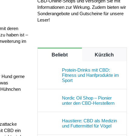
CBD-Online-Shops und versorgen Sie mit
Informationen zur Wirkung. Zudem bieten wir
Sonderangebote und Gutscheine für unsere
Leser!
 mit deren
zu haben ist –
Erweiterung im
Beliebt
Kürzlich
Protein-Drinks mit CBD:
Fitness und Hanfprodukte im
r Hund gerne
Sport
twas
it Hühnchen
Nordic Oil Shop – Pionier
unter den CBD-Herstellern
Haustiere: CBD als Medizin
rzattacke
und Futtermittel für Vögel
mit CBD ein