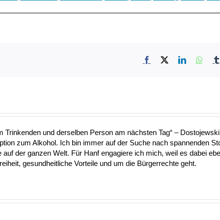
Facebook
X
LinkedIn
What
nem Trinkenden und derselben Person am nächsten Tag“ – Dostojewski 
Option zum Alkohol. Ich bin immer auf der Suche nach spannenden S
uf der ganzen Welt. Für Hanf engagiere ich mich, weil es dabei ebe
heit, gesundheitliche Vorteile und um die Bürgerrechte geht.