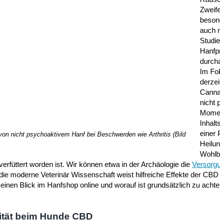
Zweif
beson
auch n
Studi
Hanfp
durcha
Im Fo
derzei
Cannab
nicht
Momen
Inhalt
einer 
von nicht psychoaktivem Hanf bei Beschwerden wie Arthritis (Bild
Heilu
Wohlb
erfüttert worden ist. Wir können etwa in der Archäologie die
Versorg
r die moderne Veterinär Wissenschaft weist hilfreiche Effekte der CBD
nen Blick im Hanfshop online und worauf ist grundsätzlich zu achte
ität beim Hunde CBD