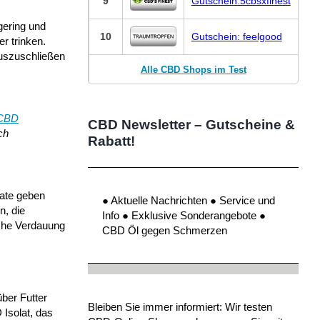
9
Gutschein:5cbsxfinest
gering und
10
Gutschein: feelgood
r trinken.
auszuschließen
Alle CBD Shops im Test
 CBD
CBD Newsletter – Gutscheine &
ch
Rabatt!
rate geben
● Aktuelle Nachrichten ● Service und
n, die
Info ● Exklusive Sonderangebote ●
sche Verdauung
CBD Öl gegen Schmerzen
ber Futter
Bleiben Sie immer informiert: Wir testen
 Isolat, das