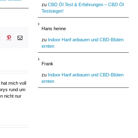
zu
CBD Öl Test & Erfahrungen – CBD Öl
Testsieger!
Hans henne
sApp
Tumblr
Pinterest
E-
zu
Indoor Hanf anbauen und CBD-Blüten
Mail
ernten
Frank
zu
Indoor Hanf anbauen und CBD-Blüten
ernten
hat mich voll
torys rund um
n nicht nur