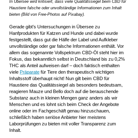
In Übersee wird kritisiert, dass viele Qualitätssiegel beim CBD für
Haustiere falsche oder unvollständige Informationen zum Inhalt
bieten (Bild von Free-Photos auf Pixabay).
Gerade gibt’s Untersuchungen in Übersee zu
Hanfprodukten für Katzen und Hunde und dabei wurde
festgestellt, dass gut die Hälfe der Label und Aufkleber
unvollständige oder gar falsche Informationen enthält. Vor
allem das sogenannte Vollspektrum CBD-Öl steht hier im
Fokus, das bekanntlich selbst in Deutschland bis zu 0,2%
THC als Anteil aufweisen darf – doch faktisch enthalten
viele
Präparate
für Tiere den therapeutisch wichtigen
Inhaltsstoff überhaupt nicht! Nun gilt beim CBD für
Haustiere das Qualitätssiegel als besonders bedeutsam,
reagieren Mauze und Bello doch auf die berauschende
Substanz auch in kleinen Mengen ganz anders als wir
Menschen und es lohnt sich beim Check der Angebote
online oder im Fachgeschäft genau hinzuschauen,
schließlich haben seriöse Anbieter hier meistens
Laborprüfungen zu bieten mit voller Transparenz zum
Inhalt.