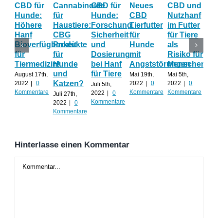
CBD für
Cannabinoide
CBD für
Neues
CBD und
CB
Hunde:
für
Hunde:
CBD
Nutzhanf
Hau
Höhere
Haustiere:
Forschung,
Tierfutter
im Futter
Hil
Hanf
CBG
Sicherheit
für
für Tiere
ge
Bioverfügbarkeit
Produkte
und
Hunde
als
Str
für
für
Dosierung
mit
Risiko für
un
Tiermedizin!
Hunde
bei Hanf
Angststörungen
Menschen?
Än
und
für Tiere
August 17th,
Mai 19th,
Mai 5th,
April
Katzen?
2022
|
0
2022
|
0
2022
|
0
202
Juli 5th,
Kommentare
Kommentare
Kommentare
Kom
2022
|
0
Juli 27th,
Kommentare
2022
|
0
Kommentare
Hinterlasse einen Kommentar
Kommentar