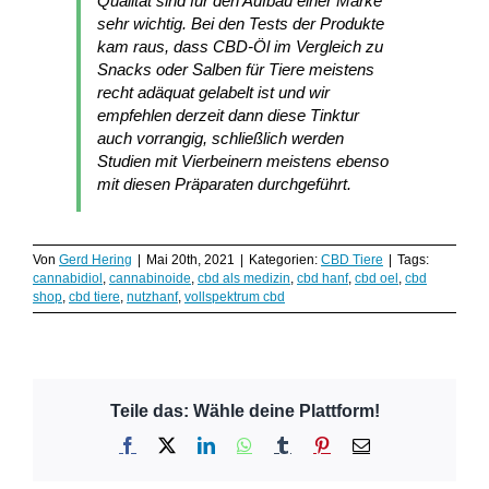
Qualität sind für den Aufbau einer Marke
sehr wichtig. Bei den Tests der Produkte
kam raus, dass CBD-Öl im Vergleich zu
Snacks oder Salben für Tiere meistens
recht adäquat gelabelt ist und wir
empfehlen derzeit dann diese Tinktur
auch vorrangig, schließlich werden
Studien mit Vierbeinern meistens ebenso
mit diesen Präparaten durchgeführt.
Von
Gerd Hering
|
Mai 20th, 2021
|
Kategorien:
CBD Tiere
|
Tags:
cannabidiol
,
cannabinoide
,
cbd als medizin
,
cbd hanf
,
cbd oel
,
cbd
shop
,
cbd tiere
,
nutzhanf
,
vollspektrum cbd
Teile das: Wähle deine Plattform!
Facebook
X
LinkedIn
WhatsApp
Tumblr
Pinterest
E-
Mail