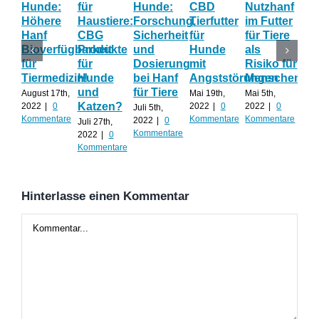
Hunde:
für
Hunde:
CBD
Nutzhanf
Hau
Höhere
Haustiere:
Forschung,
Tierfutter
im Futter
Hil
Hanf
CBG
Sicherheit
für
für Tiere
ge
Bioverfügbarkeit
Produkte
und
Hunde
als
Str
für
für
Dosierung
mit
Risiko für
un
Tiermedizin!
Hunde
bei Hanf
Angststörungen
Menschen?
Än
und
für Tiere
August 17th,
Mai 19th,
Mai 5th,
April
Katzen?
2022
|
0
2022
|
0
2022
|
0
202
Juli 5th,
Kommentare
Kommentare
Kommentare
Kom
2022
|
0
Juli 27th,
Kommentare
2022
|
0
Kommentare
Hinterlasse einen Kommentar
Kommentar