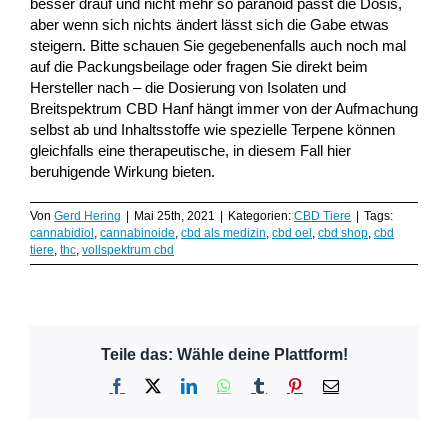
besser drauf und nicht mehr so paranoid passt die Dosis,
aber wenn sich nichts ändert lässt sich die Gabe etwas
steigern. Bitte schauen Sie gegebenenfalls auch noch mal
auf die Packungsbeilage oder fragen Sie direkt beim
Hersteller nach – die Dosierung von Isolaten und
Breitspektrum CBD Hanf hängt immer von der Aufmachung
selbst ab und Inhaltsstoffe wie spezielle Terpene können
gleichfalls eine therapeutische, in diesem Fall hier
beruhigende Wirkung bieten.
Von
Gerd Hering
|
Mai 25th, 2021
|
Kategorien:
CBD Tiere
|
Tags:
cannabidiol
,
cannabinoide
,
cbd als medizin
,
cbd oel
,
cbd shop
,
cbd
tiere
,
thc
,
vollspektrum cbd
Teile das: Wähle deine Plattform!
Facebook
X
LinkedIn
WhatsApp
Tumblr
Pinterest
E-
Mail