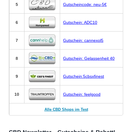
5
Gutscheincode: neu-5€
6
Gutschein: ADC10
7
Gutschein: cannexol5
8
Gutschein: Gelassenheit 40
9
Gutschein:5cbsxfinest
10
Gutschein: feelgood
Alle CBD Shops im Test