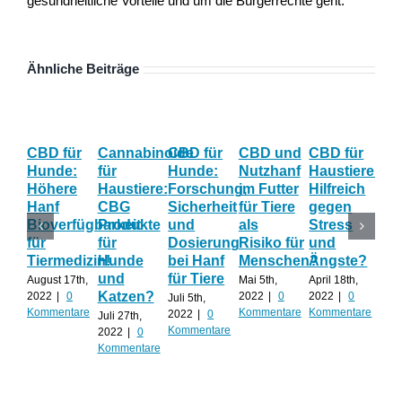
gesundheitliche Vorteile und um die Bürgerrechte geht.
Ähnliche Beiträge
CBD für
Cannabinoide
CBD für
CBD und
CBD für
Stu
Hunde:
für
Hunde:
Nutzhanf
Haustiere:
Nut
Höhere
Haustiere:
Forschung,
im Futter
Hilfreich
wie
Hanf
CBG
Sicherheit
für Tiere
gegen
Ri
Bioverfügbarkeit
Produkte
und
als
Stress
ha
für
für
Dosierung
Risiko für
und
we
Tiermedizin!
Hunde
bei Hanf
Menschen?
Ängste?
Str
und
für Tiere
du
August 17th,
Mai 5th,
April 18th,
Katzen?
CB
2022
|
0
2022
|
0
2022
|
0
Juli 5th,
Kommentare
Kommentare
Kommentare
2022
|
0
Juli 27th,
Apri
Kommentare
2022
|
0
202
Kommentare
Kom