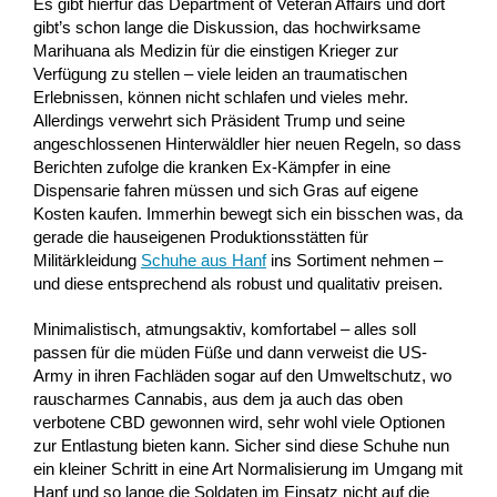
Es gibt hierfür das Department of Veteran Affairs und dort
gibt’s schon lange die Diskussion, das hochwirksame
Marihuana als Medizin für die einstigen Krieger zur
Verfügung zu stellen – viele leiden an traumatischen
Erlebnissen, können nicht schlafen und vieles mehr.
Allerdings verwehrt sich Präsident Trump und seine
angeschlossenen Hinterwäldler hier neuen Regeln, so dass
Berichten zufolge die kranken Ex-Kämpfer in eine
Dispensarie fahren müssen und sich Gras auf eigene
Kosten kaufen. Immerhin bewegt sich ein bisschen was, da
gerade die hauseigenen Produktionsstätten für
Militärkleidung
Schuhe aus Hanf
ins Sortiment nehmen –
und diese entsprechend als robust und qualitativ preisen.
Minimalistisch, atmungsaktiv, komfortabel – alles soll
passen für die müden Füße und dann verweist die US-
Army in ihren Fachläden sogar auf den Umweltschutz, wo
rauscharmes Cannabis, aus dem ja auch das oben
verbotene CBD gewonnen wird, sehr wohl viele Optionen
zur Entlastung bieten kann. Sicher sind diese Schuhe nun
ein kleiner Schritt in eine Art Normalisierung im Umgang mit
Hanf und so lange die Soldaten im Einsatz nicht auf die