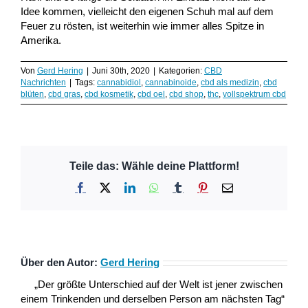
Idee kommen, vielleicht den eigenen Schuh mal auf dem
Feuer zu rösten, ist weiterhin wie immer alles Spitze in
Amerika.
Von
Gerd Hering
|
Juni 30th, 2020
|
Kategorien:
CBD
Nachrichten
|
Tags:
cannabidiol
,
cannabinoide
,
cbd als medizin
,
cbd
blüten
,
cbd gras
,
cbd kosmetik
,
cbd oel
,
cbd shop
,
thc
,
vollspektrum cbd
Teile das: Wähle deine Plattform!
Facebook
X
LinkedIn
WhatsApp
Tumblr
Pinterest
E-
Mail
Über den Autor:
Gerd Hering
„Der größte Unterschied auf der Welt ist jener zwischen
einem Trinkenden und derselben Person am nächsten Tag“