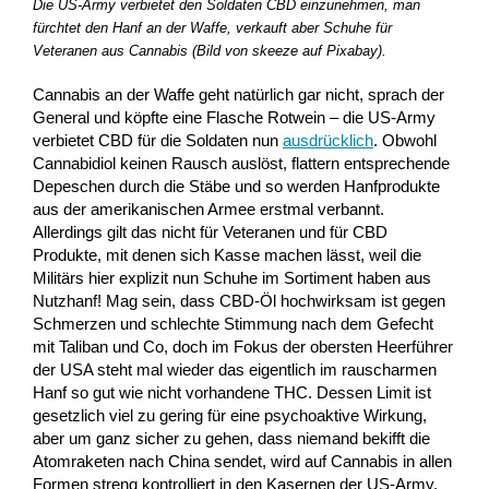
Die US-Army verbietet den Soldaten CBD einzunehmen, man
fürchtet den Hanf an der Waffe, verkauft aber Schuhe für
Veteranen aus Cannabis (Bild von skeeze auf Pixabay).
Cannabis an der Waffe geht natürlich gar nicht, sprach der
General und köpfte eine Flasche Rotwein – die US-Army
verbietet CBD für die Soldaten nun
ausdrücklich
. Obwohl
Cannabidiol keinen Rausch auslöst, flattern entsprechende
Depeschen durch die Stäbe und so werden Hanfprodukte
aus der amerikanischen Armee erstmal verbannt.
Allerdings gilt das nicht für Veteranen und für CBD
Produkte, mit denen sich Kasse machen lässt, weil die
Militärs hier explizit nun Schuhe im Sortiment haben aus
Nutzhanf! Mag sein, dass CBD-Öl hochwirksam ist gegen
Schmerzen und schlechte Stimmung nach dem Gefecht
mit Taliban und Co, doch im Fokus der obersten Heerführer
der USA steht mal wieder das eigentlich im rauscharmen
Hanf so gut wie nicht vorhandene THC. Dessen Limit ist
gesetzlich viel zu gering für eine psychoaktive Wirkung,
aber um ganz sicher zu gehen, dass niemand bekifft die
Atomraketen nach China sendet, wird auf Cannabis in allen
Formen streng kontrolliert in den Kasernen der US-Army.