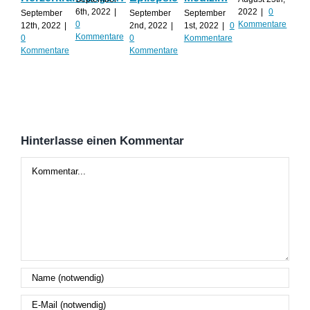
Al
6th, 2022
|
2022
|
0
September
September
September
0
Kommentare
12th, 2022
|
2nd, 2022
|
1st, 2022
|
0
Augu
Kommentare
0
0
Kommentare
202
Kommentare
Kommentare
Kom
Hinterlasse einen Kommentar
Kommentar