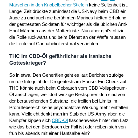
Märschen in den Knobelbecher Stiefeln
keine Seltenheit ist.
Lange Zeit drückte zumindest die US-Navy beim CBD ein
Auge zu und auch die berühmten Marines hielten Erholung
der gestressten Soldaten für wichtiger als die üblichen Anti-
Hanf Märchen aus der Mottenkiste. Nun aber gibt’s offiziell
die Rolle rückwärts und beim Dienst an der Waffe müssen
die Leute auf Cannabidiol erstmal verzichten.
THC im CBD-Öl gefährlicher als iranische
Gotteskrieger?
So in etwa. Den Generälen geht es laut Berichten zufolge
um die Integrität der Drogentests im Hause. Ein Check auf
THC könnte auch beim Gebrauch vom CBD Vollspektrum-
Öl anschlagen, weil dort winzige Restspuren drin sind von
der berauschenden Substanz, die freilich bei Limits im
Promillebereich keine psychoaktive Wirkung mehr entfalten
kann. Vielleicht denkt man im Stab der US-Army aber, die
Kämpfer kippen sich
CBD-Öl
flaschenweise hinter den Latz
wie das bei den Bierdosen der Fall ist oder reiben sich von
früh bis abends mit einer Hanfsalbe ein?