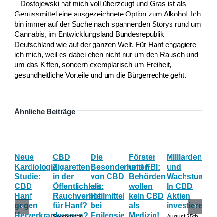
– Dostojewski hat mich voll überzeugt und Gras ist als
Genussmittel eine ausgezeichnete Option zum Alkohol. Ich
bin immer auf der Suche nach spannenden Storys rund um
Cannabis, im Entwicklungsland Bundesrepublik
Deutschland wie auf der ganzen Welt. Für Hanf engagiere
ich mich, weil es dabei eben nicht nur um den Rausch und
um das Kiffen, sondern exemplarisch um Freiheit,
gesundheitliche Vorteile und um die Bürgerrechte geht.
Ähnliche Beiträge
Neue
CBD
Die
Förster
Milliardenum
Ka
Kardiologie
Zigaretten
Besonderheiten
und FBI:
und
Wi
Studie:
in der
von CBD
Behörden
Wachstum:
hil
CBD
Öffentlichkeit:
als
wollen
In CBD
ist
Hanf
Rauchverbot
Heilmittel
kein CBD
Aktien
Ha
gegen
für Hanf?
bei
als
investieren?
na
Herzerkrankungen?
Epilepsie
Medizin!
vie
September
August 25th,