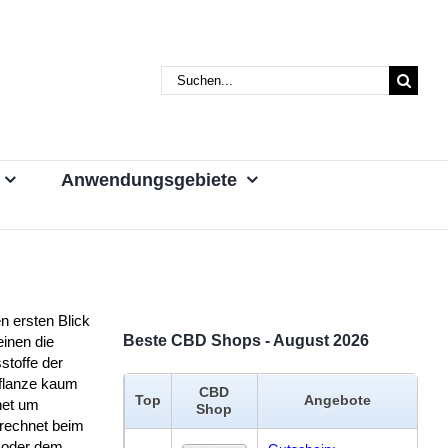
Suche
nach:
Anwendungsgebiete
n ersten Blick
Beste CBD Shops - August 2026
inen die
sstoffe der
flanze kaum
CBD
Top
Angebote
net um
Shop
rechnet beim
t oder dem