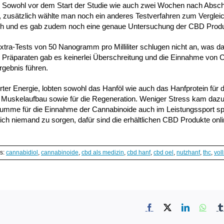
t. Sowohl vor dem Start der Studie wie auch zwei Wochen nach Absc
, zusätzlich wählte man noch ein anderes Testverfahren zum Vergleic
buch und es gab zudem noch eine genaue Untersuchung der CBD Prod
xtra-Tests von 50 Nanogramm pro Milliliter schlugen nicht an, was d
 Präparaten gab es keinerlei Überschreitung und die Einnahme von C
gebnis führen.
rter Energie, lobten sowohl das Hanföl wie auch das Hanfprotein für d
en Muskelaufbau sowie für die Regeneration. Weniger Stress kam dazu
umme für die Einnahme der Cannabinoide auch im Leistungssport spr
ch niemand zu sorgen, dafür sind die erhältlichen CBD Produkte onli
s:
cannabidiol
,
cannabinoide
,
cbd als medizin
,
cbd hanf
,
cbd oel
,
nutzhanf
,
thc
,
vol
Facebook
X
LinkedIn
What