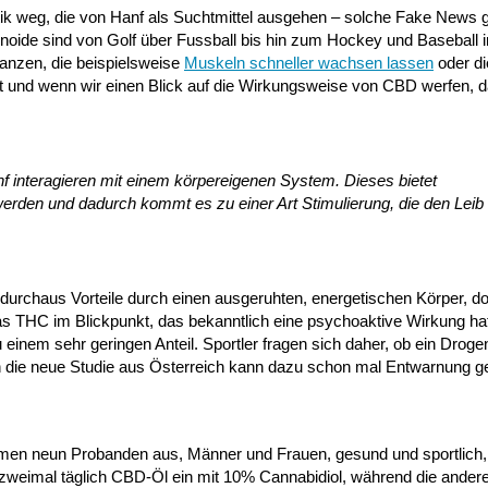
tik weg, die von Hanf als Suchtmittel ausgehen – solche Fake News g
noide sind von Golf über Fussball bis hin zum Hockey und Baseball 
tanzen, die beispielsweise
Muskeln schneller wachsen lassen
oder di
et und wenn wir einen Blick auf die Wirkungsweise von CBD werfen, 
f interagieren mit einem körpereigenen System. Dieses bietet
erden und dadurch kommt es zu einer Art Stimulierung, die den Leib
 durchaus Vorteile durch einen ausgeruhten, energetischen Körper, 
das THC im Blickpunkt, das bekanntlich eine psychoaktive Wirkung hat
einem sehr geringen Anteil. Sportler fragen sich daher, ob ein Drogen
ch die neue Studie aus Österreich kann dazu schon mal Entwarnung g
men neun Probanden aus, Männer und Frauen, gesund und sportlich
zweimal täglich CBD-Öl ein mit 10% Cannabidiol, während die ander