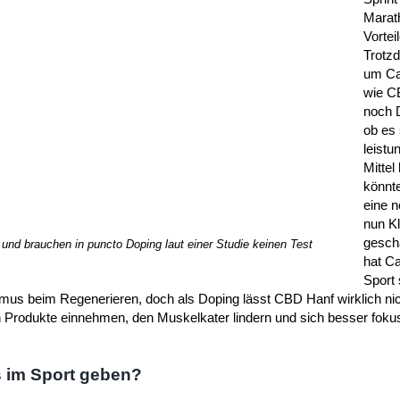
Marat
Vortei
Trotzd
um Ca
wie C
noch 
ob es
leistu
Mittel
könnte
eine 
nun Kl
gesch
d brauchen in puncto Doping laut einer Studie keinen Test
hat Ca
Sport
smus beim Regenerieren, doch als Doping lässt CBD Hanf wirklich ni
 Produkte einnehmen, den Muskelkater lindern und sich besser fokus
 im Sport geben?