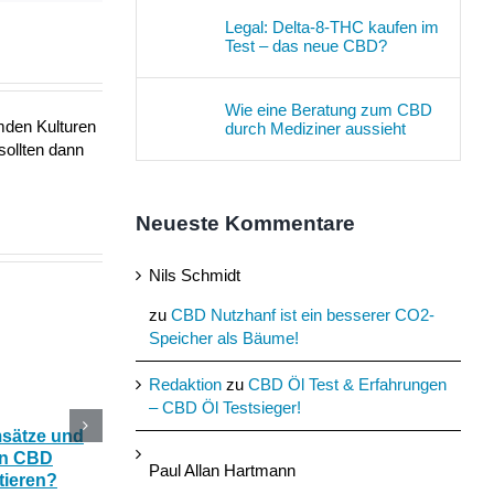
Legal: Delta-8-THC kaufen im
Test – das neue CBD?
Wie eine Beratung zum CBD
mden Kulturen
durch Mediziner aussieht
sollten dann
Neueste Kommentare
Nils Schmidt
zu
CBD Nutzhanf ist ein besserer CO2-
Speicher als Bäume!
Redaktion
zu
CBD Öl Test & Erfahrungen
– CBD Öl Testsieger!
msätze und
Katerstimmung: Wie
Das Ökohaus aus
In CBD
hilfreich ist CBD Hanf
Nutzhanf und
Paul Allan Hartmann
tieren?
nach zu viel Alkohol?
Cannabinoide als