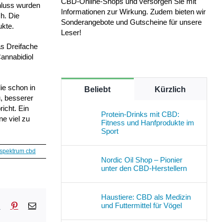
CBD-Online-Shops und versorgen Sie mit
hluss wurden
Informationen zur Wirkung. Zudem bieten wir
h. Die
Sonderangebote und Gutscheine für unsere
ukte.
Leser!
as Dreifache
annabidiol
ie schon in
Beliebt
Kürzlich
, besserer
icht. Ein
Protein-Drinks mit CBD:
ne viel zu
Fitness und Hanfprodukte im
Sport
lspektrum cbd
Nordic Oil Shop – Pionier
unter den CBD-Herstellern
Haustiere: CBD als Medizin
und Futtermittel für Vögel
sApp
Tumblr
Pinterest
E-
Mail