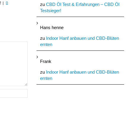
Baumaterial
2
|
0
August 24th, 2022
|
0
zu
CBD Öl Test & Erfahrungen – CBD Öl
Kommentare
August 21st, 2022
|
0
Testsieger!
Kommentare
Hans henne
zu
Indoor Hanf anbauen und CBD-Blüten
ernten
Frank
zu
Indoor Hanf anbauen und CBD-Blüten
ernten