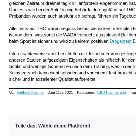
gleichen Zeitraum dreimal täglich Hanfprotein eingenommen ha
Urintests wie bei der Anti-Doping Behörde durchgeführt auf THC
Probanden wurden auch ausführlich befragt, führten ein Tage
Alle Tests auf THC waren negativ. Selbst die extrem sensiblen E
ist von dem, was sonst die WADA versucht auszulesen! Bei den
beim Sport ist sicher und wird zu keinem positiven
Drogentest
Er
Interessanterweise aber berichteten die Teilnehmer von gesteige
anderen Studien aufgezeigten Eigenschaften als hilfreich für d
Schlaf und weniger Schmerzen nach dem Training, was in der S
Selbstversuch kann nicht schaden und vor einem Test braucht si
sicher und in exzellenter Qualität aufbereitet.
Von
Berthold Kastner
|
Juni 11th, 2021
|
Kategorien:
CBD Nachrichten
|
Tag
Teile das: Wähle deine Plattform!