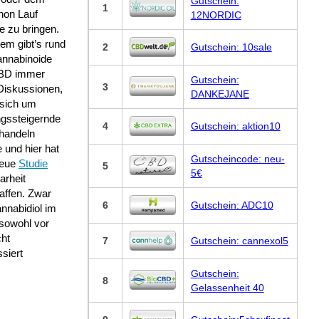
Gutschein:
1
hon Lauf
12NORDIC
le zu bringen.
em gibt’s rund
2
Gutschein: 10sale
nnabinoide
BD immer
Gutschein:
3
Diskussionen,
DANKEJANE
 sich um
ngssteigernde
4
Gutschein: aktion10
 handeln
 und hier hat
Gutscheincode: neu-
neue
Studie
5
5€
arheit
affen. Zwar
6
Gutschein: ADC10
nnabidiol im
 sowohl vor
cht
7
Gutschein: cannexol5
siert
Gutschein:
8
Gelassenheit 40