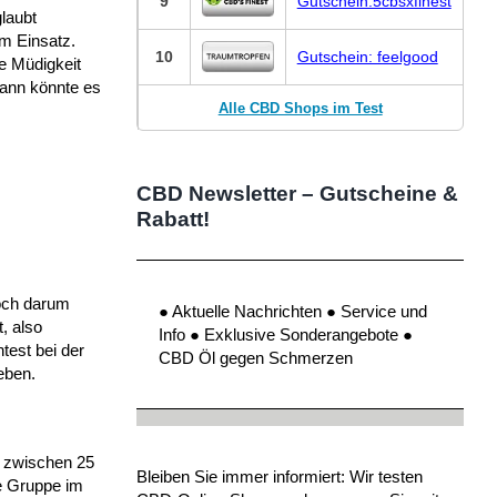
9
Gutschein:5cbsxfinest
laubt
im Einsatz.
10
Gutschein: feelgood
e Müdigkeit
dann könnte es
Alle CBD Shops im Test
CBD Newsletter – Gutscheine &
Rabatt!
doch darum
● Aktuelle Nachrichten ● Service und
, also
Info ● Exklusive Sonderangebote ●
test bei der
CBD Öl gegen Schmerzen
eben.
, zwischen 25
Bleiben Sie immer informiert: Wir testen
e Gruppe im