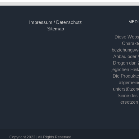
Impressum / Datenschutz
MEDI
Sitemap
Diese Webse
Charakte
beziehungsw
Anbau oder Ve
Drogen dar. 
jeglichen Hei
Die Produkt
allgemein
unterstützen
Sinne des
ersetzen
Copyright 2022 | All Rights Reserved