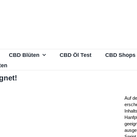
CBD Blüten
CBD Öl Test
CBD Shops
ten
gnet!
Auf de
ersche
Inhalt
Hanfp
geeig
ausge
Sprin