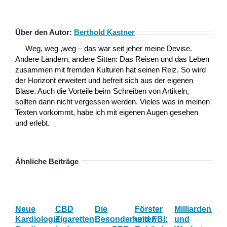
Über den Autor:
Berthold Kastner
Weg, weg ,weg – das war seit jeher meine Devise.
Andere Ländern, andere Sitten: Das Reisen und das Leben
zusammen mit fremden Kulturen hat seinen Reiz. So wird
der Horizont erweitert und befreit sich aus der eigenen
Blase. Auch die Vorteile beim Schreiben von Artikeln,
sollten dann nicht vergessen werden. Vieles was in meinen
Texten vorkommt, habe ich mit eigenen Augen gesehen
und erlebt.
Ähnliche Beiträge
Neue
CBD
Die
Förster
Milliardenum
Ka
Kardiologie
Zigaretten
Besonderheiten
und FBI:
und
Wi