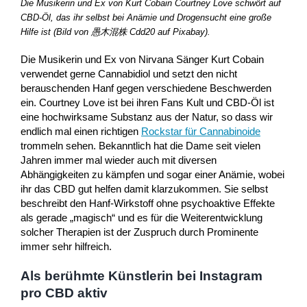
Die Musikerin und Ex von Kurt Cobain Courtney Love schwört auf
CBD-Öl, das ihr selbst bei Anämie und Drogensucht eine große
Hilfe ist (Bild von 愚木混株 Cdd20 auf Pixabay).
Die Musikerin und Ex von Nirvana Sänger Kurt Cobain
verwendet gerne Cannabidiol und setzt den nicht
berauschenden Hanf gegen verschiedene Beschwerden
ein. Courtney Love ist bei ihren Fans Kult und CBD-Öl ist
eine hochwirksame Substanz aus der Natur, so dass wir
endlich mal einen richtigen
Rockstar für Cannabinoide
trommeln sehen. Bekanntlich hat die Dame seit vielen
Jahren immer mal wieder auch mit diversen
Abhängigkeiten zu kämpfen und sogar einer Anämie, wobei
ihr das CBD gut helfen damit klarzukommen. Sie selbst
beschreibt den Hanf-Wirkstoff ohne psychoaktive Effekte
als gerade „magisch“ und es für die Weiterentwicklung
solcher Therapien ist der Zuspruch durch Prominente
immer sehr hilfreich.
Als berühmte Künstlerin bei Instagram
pro CBD aktiv