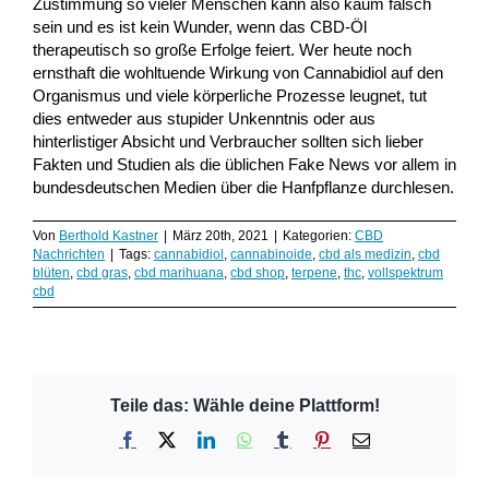
Zustimmung so vieler Menschen kann also kaum falsch
sein und es ist kein Wunder, wenn das CBD-Öl
therapeutisch so große Erfolge feiert. Wer heute noch
ernsthaft die wohltuende Wirkung von Cannabidiol auf den
Organismus und viele körperliche Prozesse leugnet, tut
dies entweder aus stupider Unkenntnis oder aus
hinterlistiger Absicht und Verbraucher sollten sich lieber
Fakten und Studien als die üblichen Fake News vor allem in
bundesdeutschen Medien über die Hanfpflanze durchlesen.
Von
Berthold Kastner
|
März 20th, 2021
|
Kategorien:
CBD
Nachrichten
|
Tags:
cannabidiol
,
cannabinoide
,
cbd als medizin
,
cbd
blüten
,
cbd gras
,
cbd marihuana
,
cbd shop
,
terpene
,
thc
,
vollspektrum
cbd
Teile das: Wähle deine Plattform!
Facebook
X
LinkedIn
WhatsApp
Tumblr
Pinterest
E-
Mail