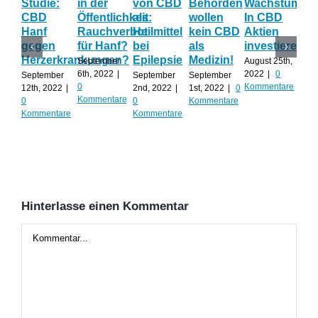
Studie:
in der
von CBD
Behörden
Wachstum:
hil
CBD
Öffentlichkeit:
als
wollen
In CBD
ist
Hanf
Rauchverbot
Heilmittel
kein CBD
Aktien
Ha
gegen
für Hanf?
bei
als
investieren?
na
Herzerkrankungen?
Epilepsie
Medizin!
vie
September
August 25th,
Al
6th, 2022
|
2022
|
0
September
September
September
0
Kommentare
12th, 2022
|
2nd, 2022
|
1st, 2022
|
0
Augu
Kommentare
0
0
Kommentare
202
Kommentare
Kommentare
Kom
Hinterlasse einen Kommentar
Kommentar