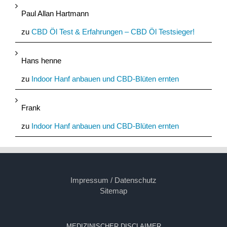
Paul Allan Hartmann
zu
CBD Öl Test & Erfahrungen – CBD Öl Testsieger!
Hans henne
zu
Indoor Hanf anbauen und CBD-Blüten ernten
Frank
zu
Indoor Hanf anbauen und CBD-Blüten ernten
Impressum / Datenschutz
Sitemap
MEDIZINISCHER DISCLAIMER