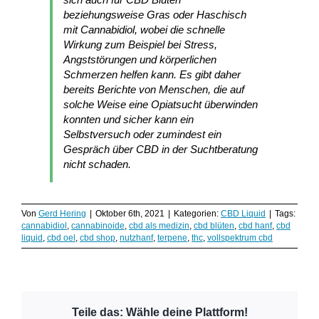
beziehungsweise Gras oder Haschisch
mit Cannabidiol, wobei die schnelle
Wirkung zum Beispiel bei Stress,
Angststörungen und körperlichen
Schmerzen helfen kann. Es gibt daher
bereits Berichte von Menschen, die auf
solche Weise eine Opiatsucht überwinden
konnten und sicher kann ein
Selbstversuch oder zumindest ein
Gespräch über CBD in der Suchtberatung
nicht schaden.
Von
Gerd Hering
|
Oktober 6th, 2021
|
Kategorien:
CBD Liquid
|
Tags:
cannabidiol
,
cannabinoide
,
cbd als medizin
,
cbd blüten
,
cbd hanf
,
cbd
liquid
,
cbd oel
,
cbd shop
,
nutzhanf
,
terpene
,
thc
,
vollspektrum cbd
Teile das: Wähle deine Plattform!