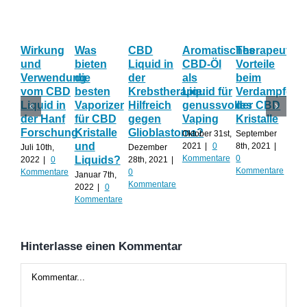
Wirkung
Was
CBD
Aromatisches
Therapeutisc
Die
und
bieten
Liquid in
CBD-Öl
Vorteile
gr
Verwendung
die
der
als
beim
Vor
vom CBD
besten
Krebstherapie:
Liquid für
Verdampfen
be
Liquid in
Vaporizer
Hilfreich
genussvolles
der CBD
CB
der Hanf
für CBD
gegen
Vaping
Kristalle
ve
Forschung
Kristalle
Glioblastoma?
Oktober 31st,
September
Mai 
und
2021
|
0
8th, 2021
|
202
Juli 10th,
Dezember
Kommentare
0
Kom
Liquids?
2022
|
0
28th, 2021
|
Kommentare
Kommentare
0
Januar 7th,
Kommentare
2022
|
0
Kommentare
Hinterlasse einen Kommentar
Kommentar