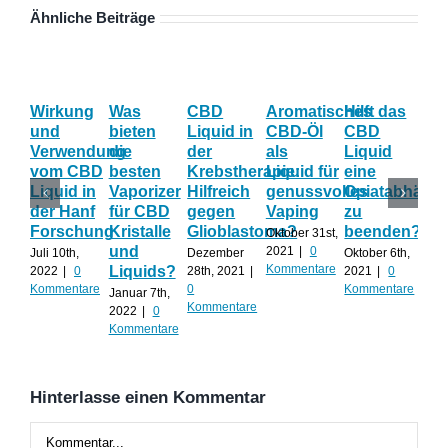
Ähnliche Beiträge
Wirkung
Was
CBD
Aromatisches
Hilft das
Th
und
bieten
Liquid in
CBD-Öl
CBD
Vor
Verwendung
die
der
als
Liquid
be
vom CBD
besten
Krebstherapie:
Liquid für
eine
Ve
Liquid in
Vaporizer
Hilfreich
genussvolles
Opiatabhängi
de
der Hanf
für CBD
gegen
Vaping
zu
Kri
Forschung
Kristalle
Glioblastoma?
beenden?
Oktober 31st,
Sep
und
2021
|
0
8th,
Juli 10th,
Dezember
Oktober 6th,
Kommentare
0
Liquids?
2022
|
0
28th, 2021
|
2021
|
0
Kom
Kommentare
0
Kommentare
Januar 7th,
Kommentare
2022
|
0
Kommentare
Hinterlasse einen Kommentar
Kommentar