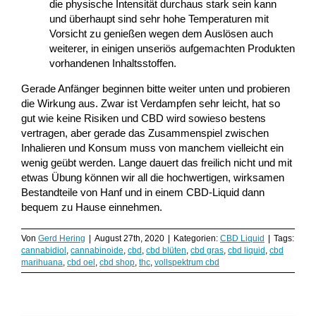
die physische Intensität durchaus stark sein kann
und überhaupt sind sehr hohe Temperaturen mit
Vorsicht zu genießen wegen dem Auslösen auch
weiterer, in einigen unseriös aufgemachten Produkten
vorhandenen Inhaltsstoffen.
Gerade Anfänger beginnen bitte weiter unten und probieren
die Wirkung aus. Zwar ist Verdampfen sehr leicht, hat so
gut wie keine Risiken und CBD wird sowieso bestens
vertragen, aber gerade das Zusammenspiel zwischen
Inhalieren und Konsum muss von manchem vielleicht ein
wenig geübt werden. Lange dauert das freilich nicht und mit
etwas Übung können wir all die hochwertigen, wirksamen
Bestandteile von Hanf und in einem CBD-Liquid dann
bequem zu Hause einnehmen.
Von
Gerd Hering
|
August 27th, 2020
|
Kategorien:
CBD Liquid
|
Tags:
cannabidiol
,
cannabinoide
,
cbd
,
cbd blüten
,
cbd gras
,
cbd liquid
,
cbd
marihuana
,
cbd oel
,
cbd shop
,
thc
,
vollspektrum cbd