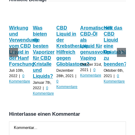
Wirkung
Was
CBD
Aromatisches
Hilft das
Th
und
bieten
Liquid in
CBD-Öl
CBD
Vor
Verwendung
die
der
als
Liquid
be
vom CBD
besten
Krebstherapie:
Liquid für
eine
Ve
Liquid in
Vaporizer
Hilfreich
genussvolles
Opiatabhängi
de
der Hanf
für CBD
gegen
Vaping
zu
Kri
Forschung
Kristalle
Glioblastoma?
beenden?
Oktober 31st,
Sep
und
2021
|
0
8th,
Juli 10th,
Dezember
Oktober 6th,
Kommentare
0
Liquids?
2022
|
0
28th, 2021
|
2021
|
0
Kom
Kommentare
0
Kommentare
Januar 7th,
Kommentare
2022
|
0
Kommentare
Hinterlasse einen Kommentar
Kommentar