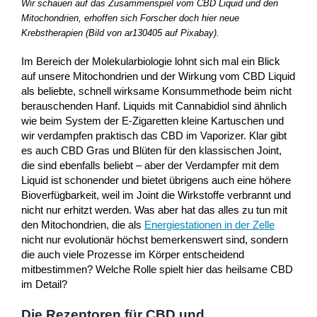
Wir schauen auf das Zusammenspiel vom CBD Liquid und den
Mitochondrien, erhoffen sich Forscher doch hier neue
Krebstherapien (Bild von ar130405 auf Pixabay).
Im Bereich der Molekularbiologie lohnt sich mal ein Blick
auf unsere Mitochondrien und der Wirkung vom CBD Liquid
als beliebte, schnell wirksame Konsummethode beim nicht
berauschenden Hanf. Liquids mit Cannabidiol sind ähnlich
wie beim System der E-Zigaretten kleine Kartuschen und
wir verdampfen praktisch das CBD im Vaporizer. Klar gibt
es auch CBD Gras und Blüten für den klassischen Joint,
die sind ebenfalls beliebt – aber der Verdampfer mit dem
Liquid ist schonender und bietet übrigens auch eine höhere
Bioverfügbarkeit, weil im Joint die Wirkstoffe verbrannt und
nicht nur erhitzt werden. Was aber hat das alles zu tun mit
den Mitochondrien, die als
Energiestationen in der Zelle
nicht nur evolutionär höchst bemerkenswert sind, sondern
die auch viele Prozesse im Körper entscheidend
mitbestimmen? Welche Rolle spielt hier das heilsame CBD
im Detail?
Die Rezeptoren für CBD und