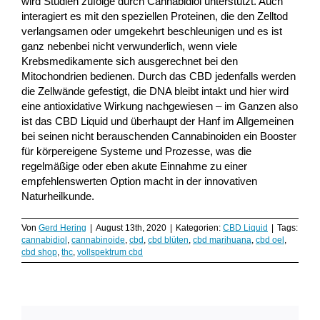
wird Studien zufolge durch Cannabidiol unterstützt. Auch
interagiert es mit den speziellen Proteinen, die den Zelltod
verlangsamen oder umgekehrt beschleunigen und es ist
ganz nebenbei nicht verwunderlich, wenn viele
Krebsmedikamente sich ausgerechnet bei den
Mitochondrien bedienen. Durch das CBD jedenfalls werden
die Zellwände gefestigt, die DNA bleibt intakt und hier wird
eine antioxidative Wirkung nachgewiesen – im Ganzen also
ist das CBD Liquid und überhaupt der Hanf im Allgemeinen
bei seinen nicht berauschenden Cannabinoiden ein Booster
für körpereigene Systeme und Prozesse, was die
regelmäßige oder eben akute Einnahme zu einer
empfehlenswerten Option macht in der innovativen
Naturheilkunde.
Von
Gerd Hering
|
August 13th, 2020
|
Kategorien:
CBD Liquid
|
Tags:
cannabidiol
,
cannabinoide
,
cbd
,
cbd blüten
,
cbd marihuana
,
cbd oel
,
cbd shop
,
thc
,
vollspektrum cbd