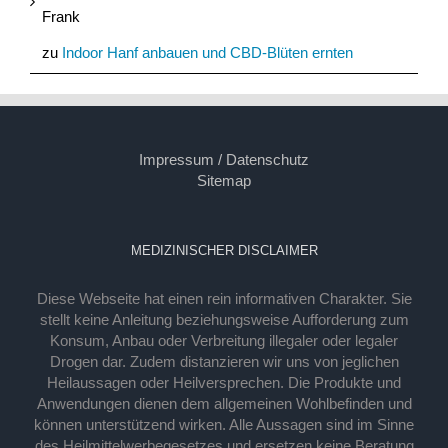
Frank
zu
Indoor Hanf anbauen und CBD-Blüten ernten
Impressum / Datenschutz
Sitemap
MEDIZINISCHER DISCLAIMER
Diese Webseite hat einen rein informativen Charakter. Sie
stellt keine Anleitung beziehungsweise Aufforderung zum
Konsum, Anbau oder Verbreitung illegaler oder legaler
Drogen dar. Zudem distanzieren wir uns von jeglichen
Heilaussagen oder Heilversprechen. Die Produkte und
Anwendungen dienen dem allgemeinen Wohlbefinden und
können unterstützend wirken. Alle Aussagen sind im Sinne
des Heilmittelwerbegesetzes und ersetzen keine Beratung