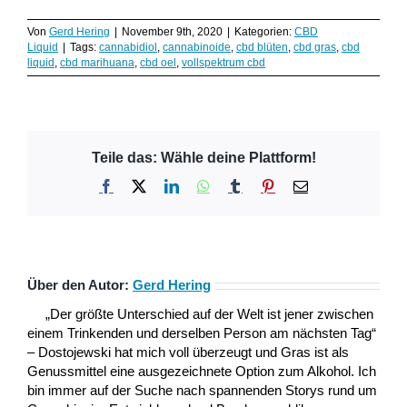
Von
Gerd Hering
|
November 9th, 2020
|
Kategorien:
CBD
Liquid
|
Tags:
cannabidiol
,
cannabinoide
,
cbd blüten
,
cbd gras
,
cbd
liquid
,
cbd marihuana
,
cbd oel
,
vollspektrum cbd
Teile das: Wähle deine Plattform!
Facebook
X
LinkedIn
WhatsApp
Tumblr
Pinterest
E-
Mail
Über den Autor:
Gerd Hering
„Der größte Unterschied auf der Welt ist jener zwischen
einem Trinkenden und derselben Person am nächsten Tag“
– Dostojewski hat mich voll überzeugt und Gras ist als
Genussmittel eine ausgezeichnete Option zum Alkohol. Ich
bin immer auf der Suche nach spannenden Storys rund um