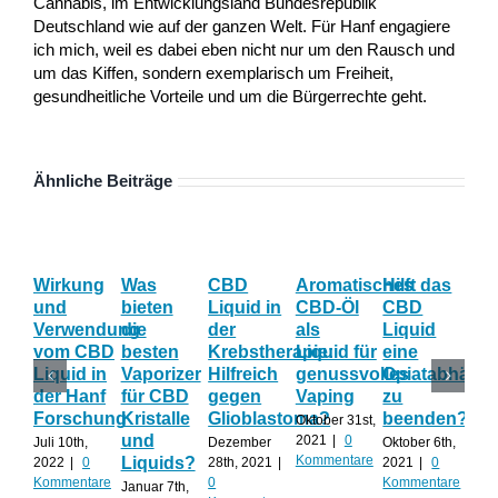
Cannabis, im Entwicklungsland Bundesrepublik
Deutschland wie auf der ganzen Welt. Für Hanf engagiere
ich mich, weil es dabei eben nicht nur um den Rausch und
um das Kiffen, sondern exemplarisch um Freiheit,
gesundheitliche Vorteile und um die Bürgerrechte geht.
Ähnliche Beiträge
Wirkung
Was
CBD
Aromatisches
Hilft das
Th
und
bieten
Liquid in
CBD-Öl
CBD
Vor
Verwendung
die
der
als
Liquid
be
vom CBD
besten
Krebstherapie:
Liquid für
eine
Ve
Liquid in
Vaporizer
Hilfreich
genussvolles
Opiatabhängi
de
der Hanf
für CBD
gegen
Vaping
zu
Kri
Forschung
Kristalle
Glioblastoma?
beenden?
Oktober 31st,
Sep
und
2021
|
0
8th,
Juli 10th,
Dezember
Oktober 6th,
Kommentare
0
Liquids?
2022
|
0
28th, 2021
|
2021
|
0
Kom
Kommentare
0
Kommentare
Januar 7th,