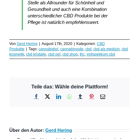
Stelle als Allrounder für Schönheit und
Gesundheit und auch eine Kombination
unterschiedlicher CBD Produkte bei der
Pflege ist natürlich empfehlenswert.
Von
Gerd Hering
|
August 17th, 2020
|
Kategorien:
CBD
Produkte
|
Tags:
cannabidiol
,
cannabinoide
,
cbd
,
cbd als medizin
,
cbd
kosmetik
,
cbd kristalle
,
cbd oel
,
cbd shop
,
thc
,
vollspektrum cbd
Teile das: Wähle deine Plattform!
Facebook
X
LinkedIn
WhatsApp
Tumblr
Pinterest
E-
Mail
Über den Autor:
Gerd Hering