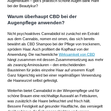
Augenbrauen – gibt’s praktisch schöne Augen dank Hanf
bei der Beautykur?
Warum überhaupt CBD bei der
Augenpflege anwenden?
Nicht psychoaktives Cannabidiol ist zunächst ein Extrakt
aus dem Cannabis, nomen est omen, das sich bereits
bewährt als CBD Shampoo bei der Pflege von trockenem,
sprödem Haar. Auch profitiert die Kopfhaut von der
Anwendung. Die nachweisliche
Wirksamkeit von CBD
hängt zusammen mit dessen Zusammensetzung aus mehr
als zwanzig Aminosäuren – den entscheidenden
Bausteinen für jedes einzelne Haar auf unserem Kopf!
Ganz folgerichtig wird bei einer regelmäßigen Verwendung
die Haarwurzel selbst gefestigt.
Weiterhin bietet Cannabidiol in der Wimpernpflege und für
schöne Brauen eine reichhaltige Auswahl an Fettsäuren,
was zusätzlich die Haare befeuchtet und frisch hält.
Bessere Festigkeit auf gesunder Hautfläche, das versiegelt