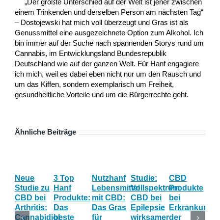
„Der größte Unterschied auf der Welt ist jener zwischen
einem Trinkenden und derselben Person am nächsten Tag“
– Dostojewski hat mich voll überzeugt und Gras ist als
Genussmittel eine ausgezeichnete Option zum Alkohol. Ich
bin immer auf der Suche nach spannenden Storys rund um
Cannabis, im Entwicklungsland Bundesrepublik
Deutschland wie auf der ganzen Welt. Für Hanf engagiere
ich mich, weil es dabei eben nicht nur um den Rausch und
um das Kiffen, sondern exemplarisch um Freiheit,
gesundheitliche Vorteile und um die Bürgerrechte geht.
Ähnliche Beiträge
Neue
3 Top
Nutzhanf
Studie:
CBD
CB
Studie zu
Hanf
Lebensmittel
Vollspektrum
Produkte
Blü
CBD bei
Produkte:
mit CBD:
CBD bei
bei
Onl
Arthritis:
Das
Das Gras
Epilepsie
Erkrankunge
Sh
Cannabidiol
beste
für
wirksamer
der
ka