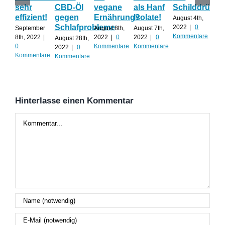
sehr
CBD-Öl
vegane
als Hanf
Schilddrüse
od
effizient!
gegen
Ernährung?
Isolate!
sel
August 4th,
Schlafprobleme
an
2022
|
0
September
August 8th,
August 7th,
Kommentare
8th, 2022
|
2022
|
0
2022
|
0
August 28th,
Juli 
0
Kommentare
Kommentare
2022
|
0
202
Kommentare
Kommentare
Kom
Hinterlasse einen Kommentar
Kommentar