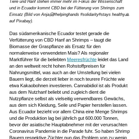
Tiere und Hanf stehen immer mehr im Fokus der Wissenschaft
und in Ecuador kommt CBD bei der Fütterung von Shrimps zum
Einsatz (Bild von Anja🤗#helpinghands #solidarity#stays healthy🙏
auf Pixabay).
Das südamerikanische Ecuador testet gerade die
Verfütterung von CBD Hanf an Shrimps – taugt die
Biomasse der Graspflanze als Ersatz für den
normalerweise verwendeten Mais? Als regionaler
Marktführer für die beliebten
Meeresfrüchte
leidet das Land
an den weltweit recht hohen Rohstoffpreisen für
Nahrungsmittel, was auch an der Umstellung bei vielen
Bauern liegt, die derzeit lieber in noch teurere Früchte wie
etwa Kakaobohnen investieren. Cannabidiol ist als Produkt
aus dem Nutzhanf beliebt und zugleich dient die
Nutzpflanze selbst als vielseitig verwendbares Gewächs,
aus dem sich Kleidung, Seile und Papier herstellen lassen.
Aus Ecuador bezieht vor allem China eine Menge Shrimps
und die Produktion lag bei jährlich gut 600.000 Tonnen,
bevor der asiatische Hauptabnehmer mit der verursachten
Coronavirus Pandemie in die Parade fuhr. So haben Shrimp
Bauern respektive Züchter nun das Problem von zu wenig