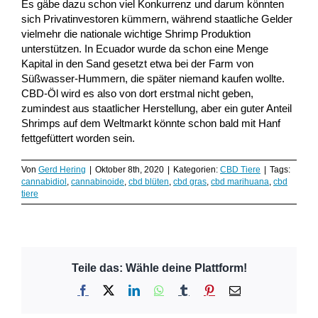
Es gäbe dazu schon viel Konkurrenz und darum könnten
sich Privatinvestoren kümmern, während staatliche Gelder
vielmehr die nationale wichtige Shrimp Produktion
unterstützen. In Ecuador wurde da schon eine Menge
Kapital in den Sand gesetzt etwa bei der Farm von
Süßwasser-Hummern, die später niemand kaufen wollte.
CBD-Öl wird es also von dort erstmal nicht geben,
zumindest aus staatlicher Herstellung, aber ein guter Anteil
Shrimps auf dem Weltmarkt könnte schon bald mit Hanf
fettgefüttert worden sein.
Von
Gerd Hering
|
Oktober 8th, 2020
|
Kategorien:
CBD Tiere
|
Tags:
cannabidiol
,
cannabinoide
,
cbd blüten
,
cbd gras
,
cbd marihuana
,
cbd
tiere
Teile das: Wähle deine Plattform!
Facebook
X
LinkedIn
WhatsApp
Tumblr
Pinterest
E-
Mail