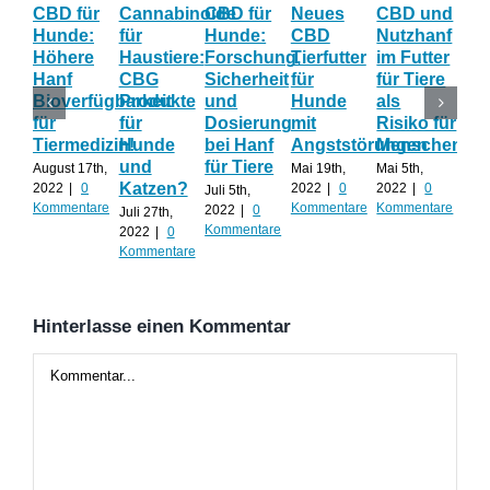
CBD für
Cannabinoide
CBD für
Neues
CBD und
CB
Hunde:
für
Hunde:
CBD
Nutzhanf
Hau
Höhere
Haustiere:
Forschung,
Tierfutter
im Futter
Hil
Hanf
CBG
Sicherheit
für
für Tiere
ge
Bioverfügbarkeit
Produkte
und
Hunde
als
Str
für
für
Dosierung
mit
Risiko für
un
Tiermedizin!
Hunde
bei Hanf
Angststörungen
Menschen?
Än
und
für Tiere
August 17th,
Mai 19th,
Mai 5th,
April
Katzen?
2022
|
0
2022
|
0
2022
|
0
202
Juli 5th,
Kommentare
Kommentare
Kommentare
Kom
2022
|
0
Juli 27th,
Kommentare
2022
|
0
Kommentare
Hinterlasse einen Kommentar
Kommentar