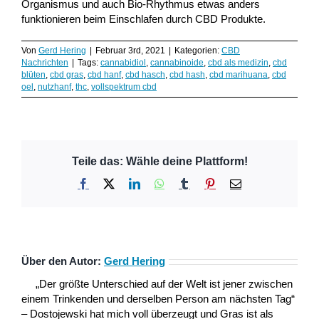
Organismus und auch Bio-Rhythmus etwas anders
funktionieren beim Einschlafen durch CBD Produkte.
Von
Gerd Hering
|
Februar 3rd, 2021
|
Kategorien:
CBD
Nachrichten
|
Tags:
cannabidiol
,
cannabinoide
,
cbd als medizin
,
cbd
blüten
,
cbd gras
,
cbd hanf
,
cbd hasch
,
cbd hash
,
cbd marihuana
,
cbd
oel
,
nutzhanf
,
thc
,
vollspektrum cbd
Teile das: Wähle deine Plattform!
Facebook
X
LinkedIn
WhatsApp
Tumblr
Pinterest
E-
Mail
Über den Autor:
Gerd Hering
„Der größte Unterschied auf der Welt ist jener zwischen
einem Trinkenden und derselben Person am nächsten Tag“
– Dostojewski hat mich voll überzeugt und Gras ist als