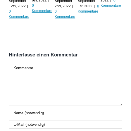
Al
6th, 2022
|
2022
|
0
September
September
September
0
Kommentare
12th, 2022
|
2nd, 2022
|
1st, 2022
|
0
Augu
Kommentare
0
0
Kommentare
202
Kommentare
Kommentare
Kom
Hinterlasse einen Kommentar
Kommentar