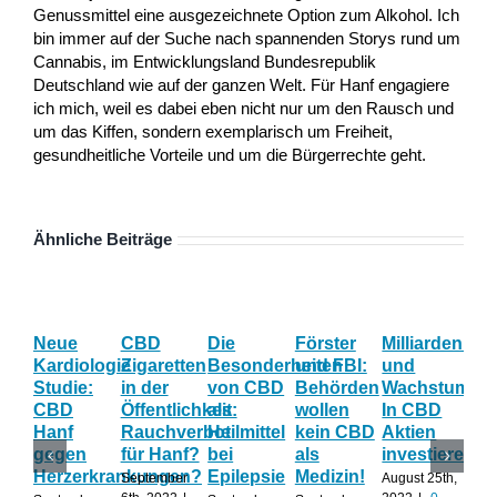
Genussmittel eine ausgezeichnete Option zum Alkohol. Ich
bin immer auf der Suche nach spannenden Storys rund um
Cannabis, im Entwicklungsland Bundesrepublik
Deutschland wie auf der ganzen Welt. Für Hanf engagiere
ich mich, weil es dabei eben nicht nur um den Rausch und
um das Kiffen, sondern exemplarisch um Freiheit,
gesundheitliche Vorteile und um die Bürgerrechte geht.
Ähnliche Beiträge
Neue
CBD
Die
Förster
Milliardenum
Ka
Kardiologie
Zigaretten
Besonderheiten
und FBI:
und
Wi
Studie:
in der
von CBD
Behörden
Wachstum:
hil
CBD
Öffentlichkeit:
als
wollen
In CBD
ist
Hanf
Rauchverbot
Heilmittel
kein CBD
Aktien
Ha
gegen
für Hanf?
bei
als
investieren?
na
Herzerkrankungen?
Epilepsie
Medizin!
vie
September
August 25th,