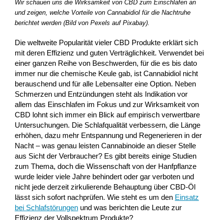
Wir schauen uns die Wirksamkeit von CBD zum Einschlafen an
und zeigen, welche Vorteile von Cannabidiol für die Nachtruhe
berichtet werden (Bild von Pexels auf Pixabay).
Die weltweite Popularität vieler CBD Produkte erklärt sich
mit deren Effizienz und guten Verträglichkeit. Verwendet bei
einer ganzen Reihe von Beschwerden, für die es bis dato
immer nur die chemische Keule gab, ist Cannabidiol nicht
berauschend und für alle Lebensalter eine Option. Neben
Schmerzen und Entzündungen steht als Indikation vor
allem das Einschlafen im Fokus und zur Wirksamkeit von
CBD lohnt sich immer ein Blick auf empirisch verwertbare
Untersuchungen. Die Schlafqualität verbessern, die Länge
erhöhen, dazu mehr Entspannung und Regenerieren in der
Nacht – was genau leisten Cannabinoide an dieser Stelle
aus Sicht der Verbraucher? Es gibt bereits einige Studien
zum Thema, doch die Wissenschaft von der Hanfpflanze
wurde leider viele Jahre behindert oder gar verboten und
nicht jede derzeit zirkulierende Behauptung über CBD-Öl
lässt sich sofort nachprüfen. Wie steht es um den
Einsatz
bei Schlafstörungen
und was berichten die Leute zur
Effizienz der Vollspektrum Produkte?