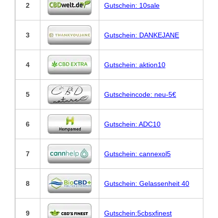
2
Gutschein: 10sale
3
Gutschein: DANKEJANE
4
Gutschein: aktion10
5
Gutscheincode: neu-5€
6
Gutschein: ADC10
7
Gutschein: cannexol5
8
Gutschein: Gelassenheit 40
9
Gutschein:5cbsxfinest