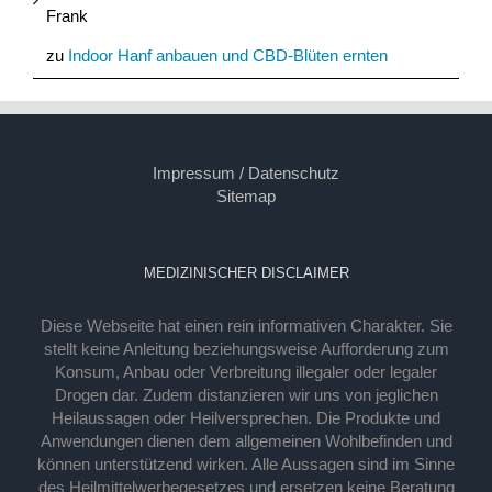
Frank
zu
Indoor Hanf anbauen und CBD-Blüten ernten
Impressum / Datenschutz
Sitemap
MEDIZINISCHER DISCLAIMER
Diese Webseite hat einen rein informativen Charakter. Sie
stellt keine Anleitung beziehungsweise Aufforderung zum
Konsum, Anbau oder Verbreitung illegaler oder legaler
Drogen dar. Zudem distanzieren wir uns von jeglichen
Heilaussagen oder Heilversprechen. Die Produkte und
Anwendungen dienen dem allgemeinen Wohlbefinden und
können unterstützend wirken. Alle Aussagen sind im Sinne
des Heilmittelwerbegesetzes und ersetzen keine Beratung