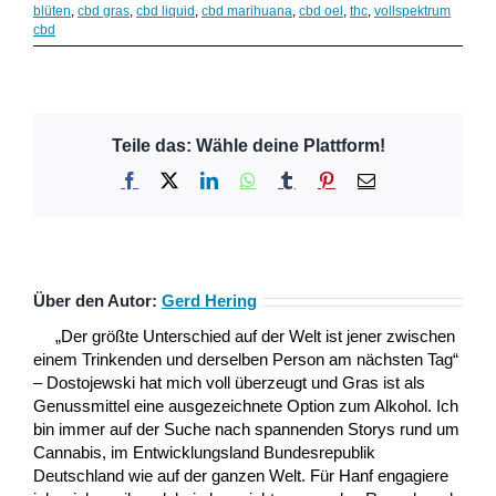
blüten
,
cbd gras
,
cbd liquid
,
cbd marihuana
,
cbd oel
,
thc
,
vollspektrum
cbd
Teile das: Wähle deine Plattform!
Facebook
X
LinkedIn
WhatsApp
Tumblr
Pinterest
E-
Mail
Über den Autor:
Gerd Hering
„Der größte Unterschied auf der Welt ist jener zwischen
einem Trinkenden und derselben Person am nächsten Tag“
– Dostojewski hat mich voll überzeugt und Gras ist als
Genussmittel eine ausgezeichnete Option zum Alkohol. Ich
bin immer auf der Suche nach spannenden Storys rund um
Cannabis, im Entwicklungsland Bundesrepublik
Deutschland wie auf der ganzen Welt. Für Hanf engagiere