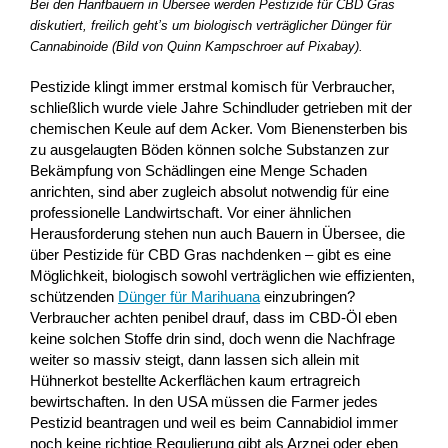
Bei den Hanfbauern in Übersee werden Pestizide für CBD Gras
diskutiert, freilich geht’s um biologisch verträglicher Dünger für
Cannabinoide (Bild von Quinn Kampschroer auf Pixabay).
Pestizide klingt immer erstmal komisch für Verbraucher,
schließlich wurde viele Jahre Schindluder getrieben mit der
chemischen Keule auf dem Acker. Vom Bienensterben bis
zu ausgelaugten Böden können solche Substanzen zur
Bekämpfung von Schädlingen eine Menge Schaden
anrichten, sind aber zugleich absolut notwendig für eine
professionelle Landwirtschaft. Vor einer ähnlichen
Herausforderung stehen nun auch Bauern in Übersee, die
über Pestizide für CBD Gras nachdenken – gibt es eine
Möglichkeit, biologisch sowohl verträglichen wie effizienten,
schützenden
Dünger für Marihuana
einzubringen?
Verbraucher achten penibel drauf, dass im CBD-Öl eben
keine solchen Stoffe drin sind, doch wenn die Nachfrage
weiter so massiv steigt, dann lassen sich allein mit
Hühnerkot bestellte Ackerflächen kaum ertragreich
bewirtschaften. In den USA müssen die Farmer jedes
Pestizid beantragen und weil es beim Cannabidiol immer
noch keine richtige Regulierung gibt als Arznei oder eben