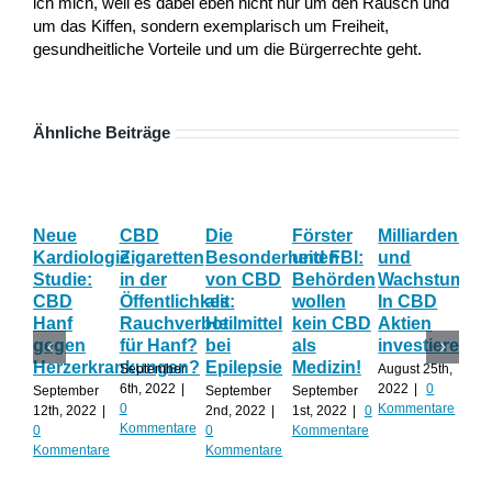
ich mich, weil es dabei eben nicht nur um den Rausch und
um das Kiffen, sondern exemplarisch um Freiheit,
gesundheitliche Vorteile und um die Bürgerrechte geht.
Ähnliche Beiträge
Neue
CBD
Die
Förster
Milliardenum
Ka
Kardiologie
Zigaretten
Besonderheiten
und FBI:
und
Wi
Studie:
in der
von CBD
Behörden
Wachstum:
hil
CBD
Öffentlichkeit:
als
wollen
In CBD
ist
Hanf
Rauchverbot
Heilmittel
kein CBD
Aktien
Ha
gegen
für Hanf?
bei
als
investieren?
na
Herzerkrankungen?
Epilepsie
Medizin!
vie
September
August 25th,
Al
6th, 2022
|
2022
|
0
September
September
September
0
Kommentare
12th, 2022
|
2nd, 2022
|
1st, 2022
|
0
Augu
Kommentare
0
0
Kommentare
202
Kommentare
Kommentare
Kom